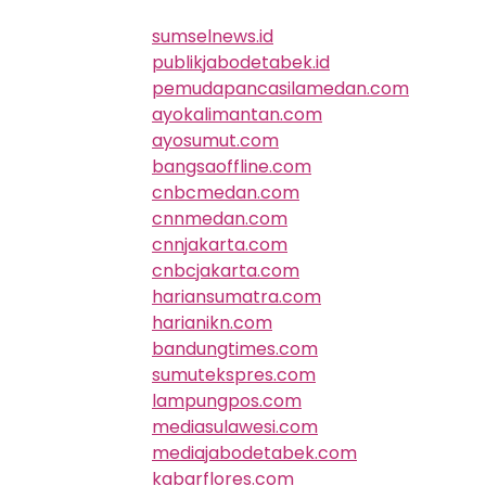
sumselnews.id
publikjabodetabek.id
pemudapancasilamedan.com
ayokalimantan.com
ayosumut.com
bangsaoffline.com
cnbcmedan.com
cnnmedan.com
cnnjakarta.com
cnbcjakarta.com
hariansumatra.com
harianikn.com
bandungtimes.com
sumutekspres.com
lampungpos.com
mediasulawesi.com
mediajabodetabek.com
kabarflores.com