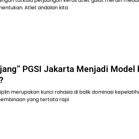
ngan tatkala perjuangan keras atlet gulat meraih medal
ntukan. Atlet andalan kita
ang” PGSI Jakarta Menjadi Model 
?
lin merupakan kunci rahasia di balik dominasi kepelatiha
 pembinaan yang tertata rapi