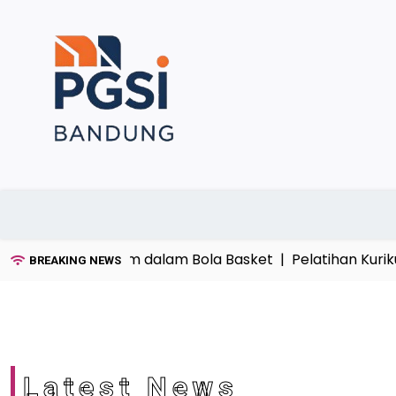
Skip
to
content
nggaran Umum dalam Bola Basket |
Pelatihan Kurikulu
BREAKING NEWS
Latest News