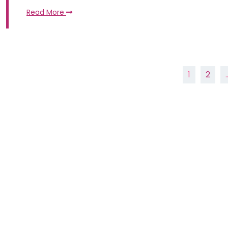
Read More
Paginasi
1
2
pos