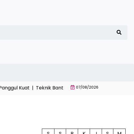
gul Kuat |
Teknik Bantingan Sempurna di Atas Matras E
07/08/2026
S
S
R
K
J
S
M