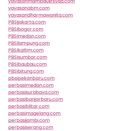
yayasanmambaulirsyad.com
yayasanabm.com
yayasandharmawanita.com
PBSIjakarta.com
PBSIbogor.com
PBSImedan.com
PBSIlampung.com
PBSIkaltim.com
PBSIsumbar.com
PBSIbaubau.com
PBSIbitung.com
pbsipekanbaru.com
perbasimedan.com
perbasisurabaya.com
perbasibanjarbaru.com
perbasiblitar.com
perbasimagelang.com
perbasijambi.com
perbasiserang.com