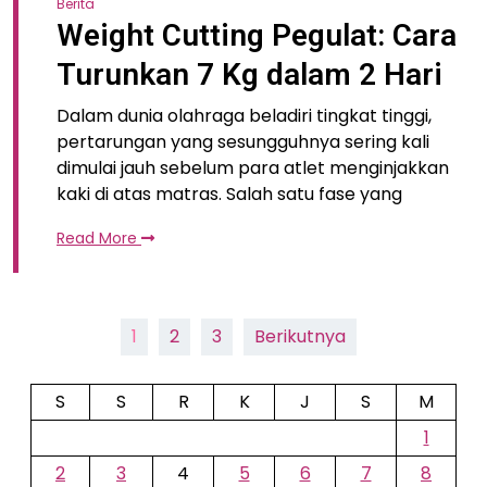
Berita
Weight Cutting Pegulat: Cara
Turunkan 7 Kg dalam 2 Hari
Dalam dunia olahraga beladiri tingkat tinggi,
pertarungan yang sesungguhnya sering kali
dimulai jauh sebelum para atlet menginjakkan
kaki di atas matras. Salah satu fase yang
Read More
Paginasi
1
2
3
Berikutnya
pos
S
S
R
K
J
S
M
1
2
3
4
5
6
7
8