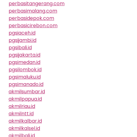
perbasitangerang.com
perbasimalang.com
perbasidepok.com
perbasicirebon.com
pgsiaceh.id
pgsijambi.id
pgsibali.id
pgsijakarta.id
pgsimedan.id
pgsilombok.id
pgsimaluku.id
pgsimanado.id
akmilsumbar.id
akmilpapua.id
akmilriau.id
akmilntt.id
akmilkalbar.id
akmilkalsel.id
akmilbali.id