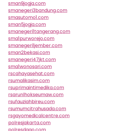
sman9jogja.com
smanegeri3bandung.com
smasutomo1.com
sman5jogja.com
smanegeri1tangerang.com
sma1purworejo.com
smanegeri1jember.com
sman2bekasi.com
smanegeri47jkt.com
sma1wonosari.com
rscahayasehat.com
rsumalikasim.com
rsuprimaintimedika.com
rsarunlhokseumaw.com
rsufauziahbireu.com
rsumumcitrahusada.com
rsgayomedicalcentre.com
polresjakarta.com
polresdago.com