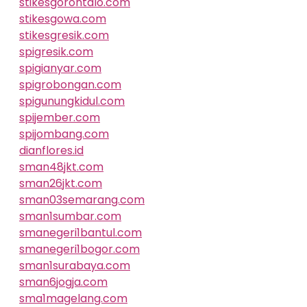
stikesgorontalo.com
stikesgowa.com
stikesgresik.com
spigresik.com
spigianyar.com
spigrobongan.com
spigunungkidul.com
spijember.com
spijombang.com
dianflores.id
sman48jkt.com
sman26jkt.com
sman03semarang.com
sman1sumbar.com
smanegeri1bantul.com
smanegeri1bogor.com
sman1surabaya.com
sman6jogja.com
sma1magelang.com