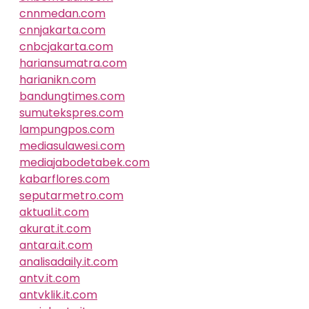
cnnmedan.com
cnnjakarta.com
cnbcjakarta.com
hariansumatra.com
harianikn.com
bandungtimes.com
sumutekspres.com
lampungpos.com
mediasulawesi.com
mediajabodetabek.com
kabarflores.com
seputarmetro.com
aktual.it.com
akurat.it.com
antara.it.com
analisadaily.it.com
antv.it.com
antvklik.it.com