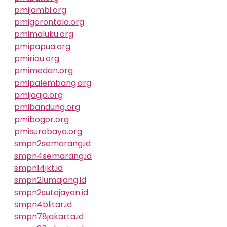
pmijambi.org
pmigorontalo.org
pmimaluku.org
pmipapua.org
pmiriau.org
pmimedan.org
pmipalembang.org
pmijogja.org
pmibandung.org
pmibogor.org
pmisurabaya.org
smpn2semarang.id
smpn4semarang.id
smpn14jkt.id
smpn2lumajang.id
smpn2sutojayan.id
smpn4blitar.id
smpn78jakarta.id