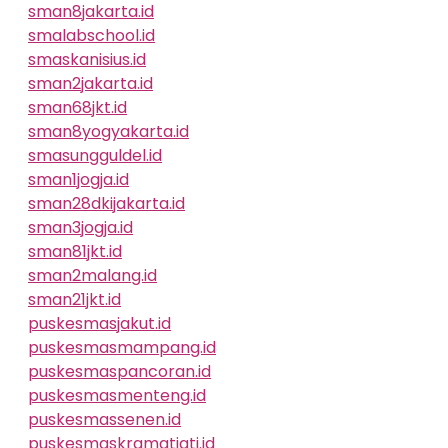
sman8jakarta.id
smalabschool.id
smaskanisius.id
sman2jakarta.id
sman68jkt.id
sman8yogyakarta.id
smasungguldel.id
sman1jogja.id
sman28dkijakarta.id
sman3jogja.id
sman81jkt.id
sman2malang.id
sman21jkt.id
puskesmasjakut.id
puskesmasmampang.id
puskesmaspancoran.id
puskesmasmenteng.id
puskesmassenen.id
puskesmaskramatjati.id