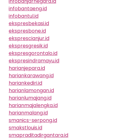
infobanjarnegara.id
infobantaeng.id
infobantul.id
ekspresbekasi.id
ekspresbone.id
eksprescianjur.id
ekspresgresik.id
ekspresgorontalo.id
ekspresindramayu.id
harianjepara.id
hariankarawang.id
hariankediri.id
harianlamongan.id
harianlumajang.id
harianmajalengka.id
harianmalang.id
smanics-serpong.id
smakstlouis.id
smapraditadirgantara.id