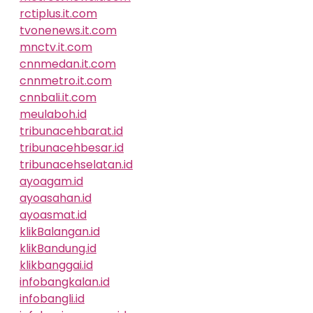
rctiplus.it.com
tvonenews.it.com
mnctv.it.com
cnnmedan.it.com
cnnmetro.it.com
cnnbali.it.com
meulaboh.id
tribunacehbarat.id
tribunacehbesar.id
tribunacehselatan.id
ayoagam.id
ayoasahan.id
ayoasmat.id
klikBalangan.id
klikBandung.id
klikbanggai.id
infobangkalan.id
infobangli.id