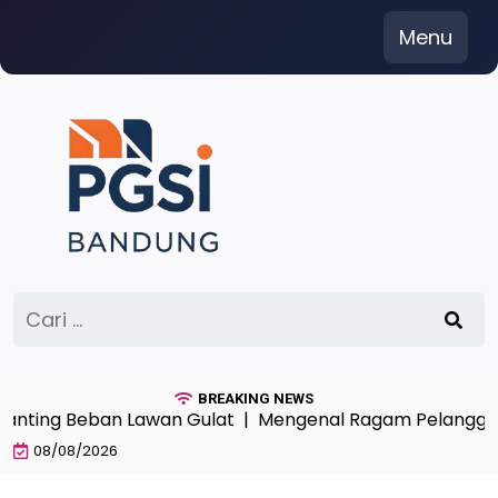
Skip
Menu
to
content
Cari
untuk:
BREAKING NEWS
ng Beban Lawan Gulat |
Mengenal Ragam Pelanggaran U
08/08/2026