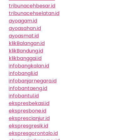
tribunacehbesar.id
tribunacehselatan.id
ayoagam.id
ayoasahan.id
ayoasmat.id
klikBalangan.id
klikBandung.id
klikbanggai.id
infobangkalan.id
infobangli.id
infobanjarnegara.id
infobantaeng.id
infobantul.id
ekspresbekasi.id
ekspresbone.id
eksprescianjur.id
ekspresgresik.id
ekspresgorontalo.id