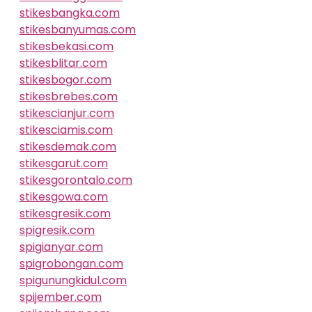
stikesbangka.com
stikesbanyumas.com
stikesbekasi.com
stikesblitar.com
stikesbogor.com
stikesbrebes.com
stikescianjur.com
stikesciamis.com
stikesdemak.com
stikesgarut.com
stikesgorontalo.com
stikesgowa.com
stikesgresik.com
spigresik.com
spigianyar.com
spigrobongan.com
spigunungkidul.com
spijember.com