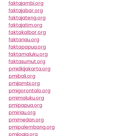
faktajambi.org
faktajabar.org
faktajateng.org
faktajatim.org
faktakalbar.org
faktariau.org
faktapapua.org
faktamaluku.org
faktasumut.org
pmidkijakarta.org
pmibali.org
pmijambi.org
pmigorontalo.org
pmimaluku.org
pmipapua.org
pmiriau.org
pmimedan.org
pmipalembang.org
pmijogja.org