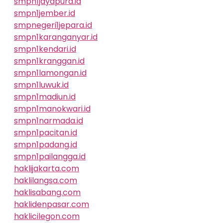
smpn1jayapura.id
smpn1jember.id
smpnegeri1jepara.id
smpn1karanganyar.id
smpn1kendari.id
smpn1kranggan.id
smpn1lamongan.id
smpn1luwuk.id
smpn1madiun.id
smpn1manokwari.id
smpn1narmada.id
smpn1pacitan.id
smpn1padang.id
smpn1pailangga.id
haklijakarta.com
haklilangsa.com
haklisabang.com
haklidenpasar.com
haklicilegon.com