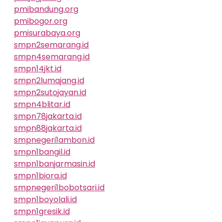
pmibandung.org
pmibogor.org
pmisurabaya.org
smpn2semarang.id
smpn4semarang.id
smpn14jkt.id
smpn2lumajang.id
smpn2sutojayan.id
smpn4blitar.id
smpn78jakarta.id
smpn88jakarta.id
smpnegeri1ambon.id
smpn1bangil.id
smpn1banjarmasin.id
smpn1biora.id
smpnegeri1bobotsari.id
smpn1boyolali.id
smpn1gresik.id