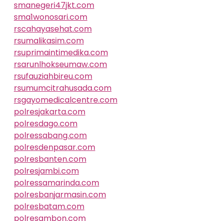
smanegeri47jkt.com
sma1wonosari.com
rscahayasehat.com
rsumalikasim.com
rsuprimaintimedika.com
rsarunlhokseumaw.com
rsufauziahbireu.com
rsumumcitrahusada.com
rsgayomedicalcentre.com
polresjakarta.com
polresdago.com
polressabang.com
polresdenpasar.com
polresbanten.com
polresjambi.com
polressamarinda.com
polresbanjarmasin.com
polresbatam.com
polresambon.com