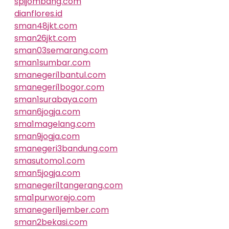
spijombang.com
dianflores.id
sman48jkt.com
sman26jkt.com
sman03semarang.com
sman1sumbar.com
smanegeri1bantul.com
smanegeri1bogor.com
sman1surabaya.com
sman6jogja.com
sma1magelang.com
sman9jogja.com
smanegeri3bandung.com
smasutomo1.com
sman5jogja.com
smanegeri1tangerang.com
sma1purworejo.com
smanegeri1jember.com
sman2bekasi.com