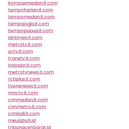
kompasmedan.it.com
tempoharian.it.com
tempomedan.it.com
tempojogja.it.com
tempopapua.it.com
idntimes.it.com
metrotv.it.com
sctv.it.com
transtv.it.com
indosiar.it.com
metrotvnews.it.com
rctiplus.it.com
tvonenews.it.com
mnctv.it.com
cnnmedan.it.com
cnnmetro.it.com
cnnbali.it.com
meulaboh.id
tribunacehbarat.id