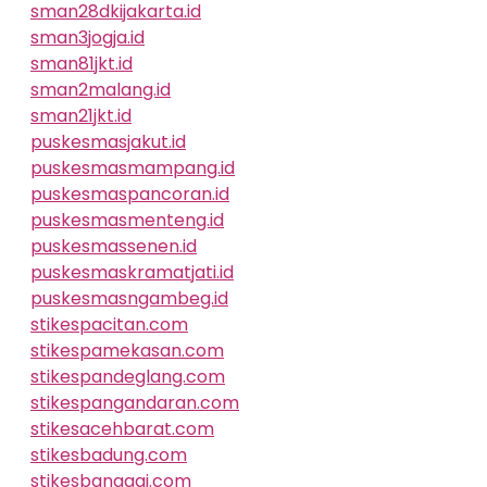
sman28dkijakarta.id
sman3jogja.id
sman81jkt.id
sman2malang.id
sman21jkt.id
puskesmasjakut.id
puskesmasmampang.id
puskesmaspancoran.id
puskesmasmenteng.id
puskesmassenen.id
puskesmaskramatjati.id
puskesmasngambeg.id
stikespacitan.com
stikespamekasan.com
stikespandeglang.com
stikespangandaran.com
stikesacehbarat.com
stikesbadung.com
stikesbanggai.com