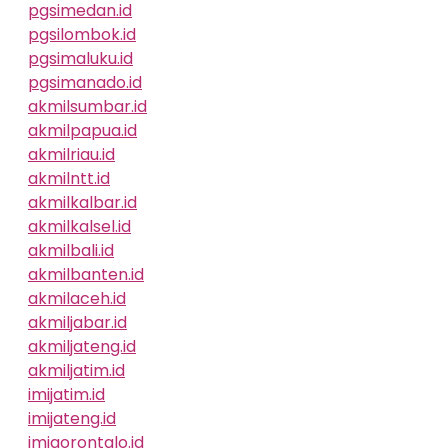
pgsimedan.id
pgsilombok.id
pgsimaluku.id
pgsimanado.id
akmilsumbar.id
akmilpapua.id
akmilriau.id
akmilntt.id
akmilkalbar.id
akmilkalsel.id
akmilbali.id
akmilbanten.id
akmilaceh.id
akmiljabar.id
akmiljateng.id
akmiljatim.id
imijatim.id
imijateng.id
imigorontalo.id