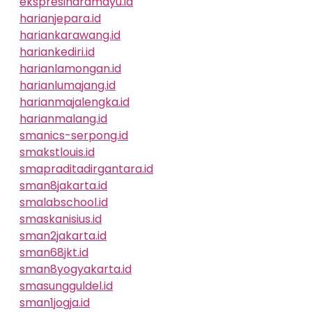
ekspresindramayu.id
harianjepara.id
hariankarawang.id
hariankediri.id
harianlamongan.id
harianlumajang.id
harianmajalengka.id
harianmalang.id
smanics-serpong.id
smakstlouis.id
smapraditadirgantara.id
sman8jakarta.id
smalabschool.id
smaskanisius.id
sman2jakarta.id
sman68jkt.id
sman8yogyakarta.id
smasungguldel.id
sman1jogja.id