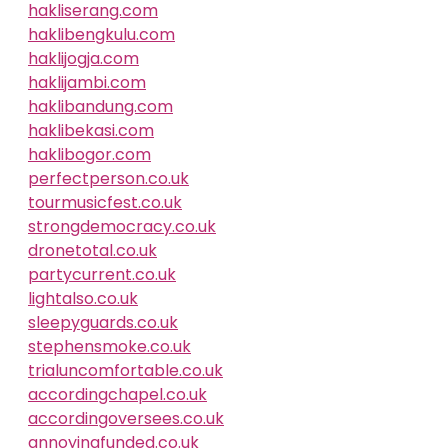
hakliserang.com
haklibengkulu.com
haklijogja.com
haklijambi.com
haklibandung.com
haklibekasi.com
haklibogor.com
perfectperson.co.uk
tourmusicfest.co.uk
strongdemocracy.co.uk
dronetotal.co.uk
partycurrent.co.uk
lightalso.co.uk
sleepyguards.co.uk
stephensmoke.co.uk
trialuncomfortable.co.uk
accordingchapel.co.uk
accordingoversees.co.uk
annoyingfunded.co.uk