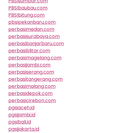
PBSIsumbar.com
PBSIbaubau.com
PBSIbitung.com
pbsipekanbaru.com
perbasimedan.com
perbasisurabaya.com
perbasibanjarbaru.com
perbasiblitar.com
perbasimagelang.com
perbasijambi.com
perbasiserang.com
perbasitangerang.com
perbasimalang.com
perbasidepok.com
perbasicirebon.com
pgsiaceh.id
pgsijambi.id
pgsibali.id
pgsijakarta.id