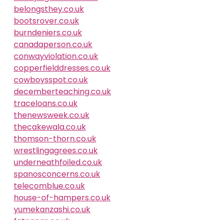
belongsthey.co.uk
bootsrover.co.uk
burndeniers.co.uk
canadaperson.co.uk
conwayviolation.co.uk
copperfielddresses.co.uk
cowboysspot.co.uk
decemberteaching.co.uk
traceloans.co.uk
thenewsweek.co.uk
thecakewala.co.uk
thomson-thorn.co.uk
wrestlingagrees.co.uk
underneathfoiled.co.uk
spanosconcerns.co.uk
telecomblue.co.uk
house-of-hampers.co.uk
yumekanzashi.co.uk