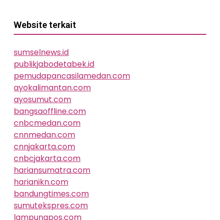
Website terkait
sumselnews.id
publikjabodetabek.id
pemudapancasilamedan.com
ayokalimantan.com
ayosumut.com
bangsaoffline.com
cnbcmedan.com
cnnmedan.com
cnnjakarta.com
cnbcjakarta.com
hariansumatra.com
harianikn.com
bandungtimes.com
sumutekspres.com
lampungpos.com