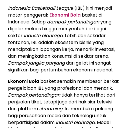
Indonesia Basketball League
(
IBL
) kini menjadi
motor penggerak
Ekonomi Bola
basket di
Indonesia. Setiap
dampak pertandingan
yang
digelar meluas hingga menyentuh berbagai
sektor
industri olahraga
. Lebih dari sekadar
tontonan, IBL adalah ekosistem bisnis yang
menciptakan lapangan kerja, menarik investasi,
dan meningkatkan konsumsi di sekitar arena.
Dampak jangka panjang
dari geliat ini sangat
signifikan bagi pertumbuhan ekonomi nasional.
Ekonomi Bola
basket semakin membesar berkat
pengelolaan
IBL
yang profesional dan menarik.
Dampak pertandingan
tidak hanya terlihat dari
penjualan tiket, tetapi juga dari hak siar televisi
dan platform
streaming
. Ini membuka peluang
bagi perusahaan media dan teknologi untuk
berpartisipasi dalam
industri olahraga
. Model