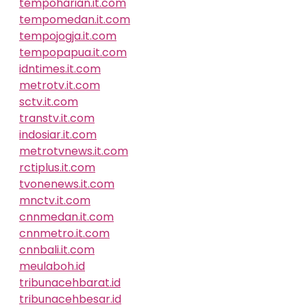
tempoharian.it.com
tempomedan.it.com
tempojogja.it.com
tempopapua.it.com
idntimes.it.com
metrotv.it.com
sctv.it.com
transtv.it.com
indosiar.it.com
metrotvnews.it.com
rctiplus.it.com
tvonenews.it.com
mnctv.it.com
cnnmedan.it.com
cnnmetro.it.com
cnnbali.it.com
meulaboh.id
tribunacehbarat.id
tribunacehbesar.id