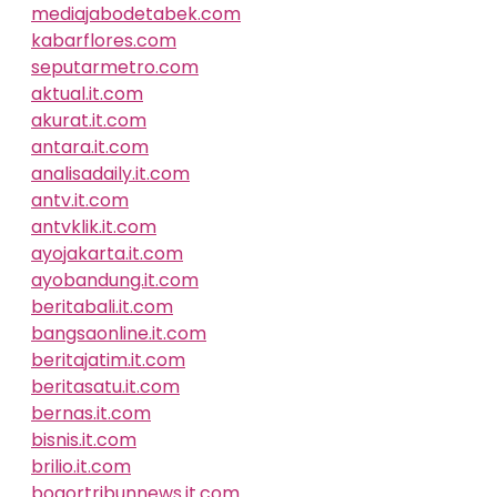
mediajabodetabek.com
kabarflores.com
seputarmetro.com
aktual.it.com
akurat.it.com
antara.it.com
analisadaily.it.com
antv.it.com
antvklik.it.com
ayojakarta.it.com
ayobandung.it.com
beritabali.it.com
bangsaonline.it.com
beritajatim.it.com
beritasatu.it.com
bernas.it.com
bisnis.it.com
brilio.it.com
bogortribunnews.it.com