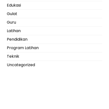
Edukasi
Gulat
Guru
Latihan
Pendidikan
Program Latihan
Teknik
Uncategorized