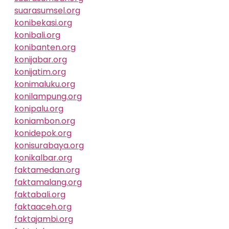
suarasumsel.org
konibekasi.org
konibali.org
konibanten.org
konijabar.org
konijatim.org
konimaluku.org
konilampung.org
konipalu.org
koniambon.org
konidepok.org
konisurabaya.org
konikalbar.org
faktamedan.org
faktamalang.org
faktabali.org
faktaaceh.org
faktajambi.org