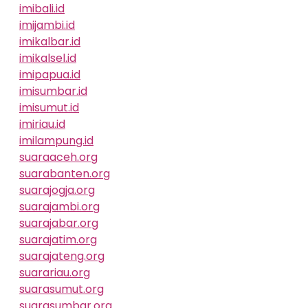
imibali.id
imijambi.id
imikalbar.id
imikalsel.id
imipapua.id
imisumbar.id
imisumut.id
imiriau.id
imilampung.id
suaraaceh.org
suarabanten.org
suarajogja.org
suarajambi.org
suarajabar.org
suarajatim.org
suarajateng.org
suarariau.org
suarasumut.org
suarasumbar.org