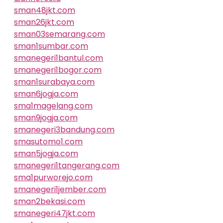
sman48jkt.com
sman26jkt.com
sman03semarang.com
sman1sumbar.com
smanegeri1bantul.com
smanegeri1bogor.com
sman1surabaya.com
sman6jogja.com
sma1magelang.com
sman9jogja.com
smanegeri3bandung.com
smasutomo1.com
sman5jogja.com
smanegeri1tangerang.com
sma1purworejo.com
smanegeri1jember.com
sman2bekasi.com
smanegeri47jkt.com