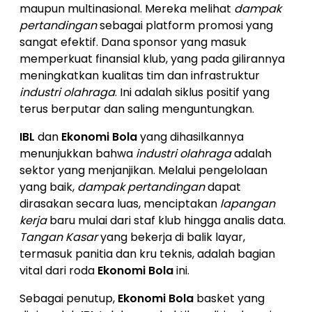
maupun multinasional. Mereka melihat
dampak
pertandingan
sebagai platform promosi yang
sangat efektif. Dana sponsor yang masuk
memperkuat finansial klub, yang pada gilirannya
meningkatkan kualitas tim dan infrastruktur
industri olahraga
. Ini adalah siklus positif yang
terus berputar dan saling menguntungkan.
IBL
dan
Ekonomi Bola
yang dihasilkannya
menunjukkan bahwa
industri olahraga
adalah
sektor yang menjanjikan. Melalui pengelolaan
yang baik,
dampak pertandingan
dapat
dirasakan secara luas, menciptakan
lapangan
kerja
baru mulai dari staf klub hingga analis data.
Tangan Kasar
yang bekerja di balik layar,
termasuk panitia dan kru teknis, adalah bagian
vital dari roda
Ekonomi Bola
ini.
Sebagai penutup,
Ekonomi Bola
basket yang