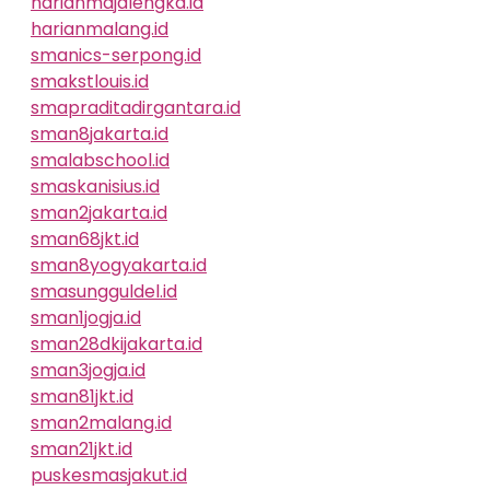
harianmajalengka.id
harianmalang.id
smanics-serpong.id
smakstlouis.id
smapraditadirgantara.id
sman8jakarta.id
smalabschool.id
smaskanisius.id
sman2jakarta.id
sman68jkt.id
sman8yogyakarta.id
smasungguldel.id
sman1jogja.id
sman28dkijakarta.id
sman3jogja.id
sman81jkt.id
sman2malang.id
sman21jkt.id
puskesmasjakut.id