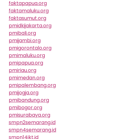
faktapapua.org
faktamaluku.org
faktasumut.org
pmidkijakarta.org
pmibali.org
pmijambi.org
pmigorontalo.org
pmimaluku.org
pmipapua.org
pmiriau.org
pmimedan.org
pmipalembang.org
pmijogja.org
pmibandung.org
pmibogor.org
pmisurabaya.org
smpn2semarang.id
smpn4semarang.id
smpn14jkt.id