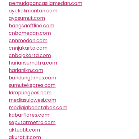
pemudapancasilamedan.com
ayokalimantan.com
ayosumut.com
bangsaoffline.com
cnbcmedan.com
cnnmedan.com
cnnjakarta.com
cnbcjakarta.com
hariansumatra.com
harianikn.com
bandungtimes.com
sumutekspres.com
lampungpos.com
mediasulawesi.com
mediajabodetabek.com
kabarflores.com
seputarmetro.com
aktual.it.com
akurat.it.com