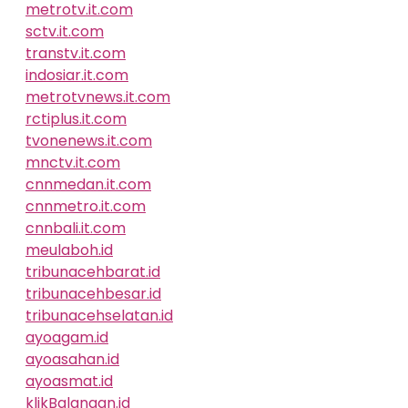
metrotv.it.com
sctv.it.com
transtv.it.com
indosiar.it.com
metrotvnews.it.com
rctiplus.it.com
tvonenews.it.com
mnctv.it.com
cnnmedan.it.com
cnnmetro.it.com
cnnbali.it.com
meulaboh.id
tribunacehbarat.id
tribunacehbesar.id
tribunacehselatan.id
ayoagam.id
ayoasahan.id
ayoasmat.id
klikBalangan.id