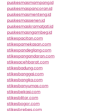
puskesmasmampang.id
puskesmaspancoran.id
puskesmasmenteng.id
puskesmassenen.id
puskesmaskramatjati.id
puskesmasngambeg.id
stikespacitan.com
stikespamekasan.com
stikespandeglang.com
stikespangandaran.com
stikesacehbarat.com
stikesbadung.com
stikesbanggai.com
stikesbangka.com
stikesbanyumas.com
stikesbekasi.com
stikesblitar.com
stikesbogor.com
stikesbrebes.com