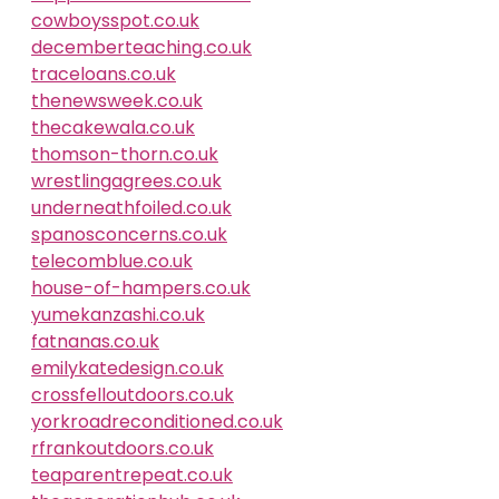
cowboysspot.co.uk
decemberteaching.co.uk
traceloans.co.uk
thenewsweek.co.uk
thecakewala.co.uk
thomson-thorn.co.uk
wrestlingagrees.co.uk
underneathfoiled.co.uk
spanosconcerns.co.uk
telecomblue.co.uk
house-of-hampers.co.uk
yumekanzashi.co.uk
fatnanas.co.uk
emilykatedesign.co.uk
crossfelloutdoors.co.uk
yorkroadreconditioned.co.uk
rfrankoutdoors.co.uk
teaparentrepeat.co.uk