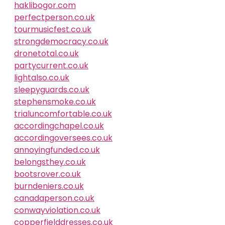
haklibogor.com
perfectperson.co.uk
tourmusicfest.co.uk
strongdemocracy.co.uk
dronetotal.co.uk
partycurrent.co.uk
lightalso.co.uk
sleepyguards.co.uk
stephensmoke.co.uk
trialuncomfortable.co.uk
accordingchapel.co.uk
accordingoversees.co.uk
annoyingfunded.co.uk
belongsthey.co.uk
bootsrover.co.uk
burndeniers.co.uk
canadaperson.co.uk
conwayviolation.co.uk
copperfielddresses.co.uk