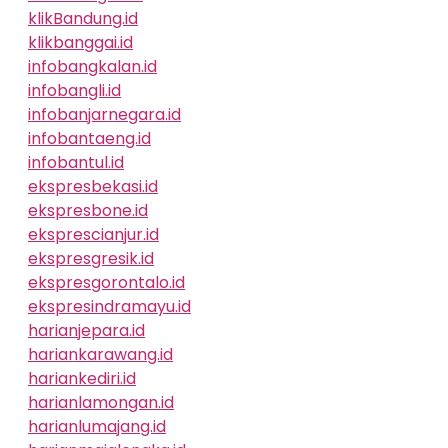
klikBandung.id
klikbanggai.id
infobangkalan.id
infobangli.id
infobanjarnegara.id
infobantaeng.id
infobantul.id
ekspresbekasi.id
ekspresbone.id
eksprescianjur.id
ekspresgresik.id
ekspresgorontalo.id
ekspresindramayu.id
harianjepara.id
hariankarawang.id
hariankediri.id
harianlamongan.id
harianlumajang.id