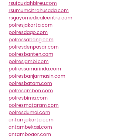
rsufauziahbireu.com
rsumumcitrahusada.com
rsgayomedicalcentre.com
polresjakarta.com
polresdago.com
polressabang.com
polresdenpasar.com
polresbanten.com
polresjambi.com
polressamarinda.com
polresbanjarmasin.com
polresbatam.com
polresambon.com
polresbima.com
polresmataram.com
polresdumai.com
antamjakarta.com
antambekasi.com
antambogor.com