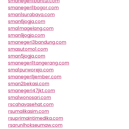
smanegeri1bantul.com
smanegeri1bogor.com
sman1surabaya.com
sman6jogja.com
sma1magelang.com
sman9jogja.com
smanegeri3bandung.com
smasutomo1.com
sman5jogja.com
smanegeri1tangerang.com
sma1purworejo.com
smanegeri1jember.com
sman2bekasi.com
smanegeri47jkt.com
sma1wonosari.com
rscahayasehat.com
rsumalikasim.com
rsuprimaintimedika.com
rsarunlhokseumaw.com