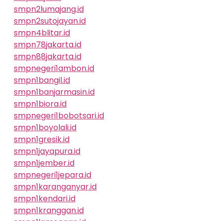
smpn2lumajang.id
smpn2sutojayan.id
smpn4blitar.id
smpn78jakarta.id
smpn88jakarta.id
smpnegeri1ambon.id
smpn1bangil.id
smpn1banjarmasin.id
smpn1biora.id
smpnegeri1bobotsari.id
smpn1boyolali.id
smpn1gresik.id
smpn1jayapura.id
smpn1jember.id
smpnegeri1jepara.id
smpn1karanganyar.id
smpn1kendari.id
smpn1kranggan.id