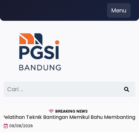
Skip
Menu
to
content
Cari
untuk:
BREAKING NEWS
tihan Teknik Bantingan Memikul Bahu Membanting Beban
09/08/2026