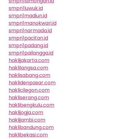
smpn1lamongan.id
smpn1luwuk.id
smpn1madiun.id
smpn1manokwari.id
smpn1narmada.id
smpn1pacitan.id
smpn1padang.id
smpn1pailangga.id
haklijakarta.com
haklilangsa.com
haklisabang.com
haklidenpasar.com
haklicilegon.com
hakliserang.com
haklibengkulu.com
haklijogja.com
haklijambi.com
haklibandung.com
haklibekasi.com