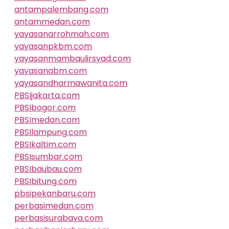
antampalembang.com
antammedan.com
yayasanarrohmah.com
yayasanpkbm.com
yayasanmambaulirsyad.com
yayasanabm.com
yayasandharmawanita.com
PBSIjakarta.com
PBSIbogor.com
PBSImedan.com
PBSIlampung.com
PBSIkaltim.com
PBSIsumbar.com
PBSIbaubau.com
PBSIbitung.com
pbsipekanbaru.com
perbasimedan.com
perbasisurabaya.com