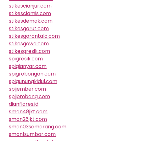
stikescianjur.com
stikesciamis.com
stikesdemak.com
stikesgarut.com
stikesgorontalo.com
stikesgowa.com
stikesgresik.com
spigresik.com
spigianyar.com
spigrobongan.com
spigunungkidul.com
spijember.com
spijombang.com
dianflores.id
sman48jkt.com
sman26jkt.com
sman03semarang.com
sman1sumbar.com