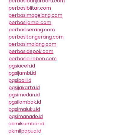
perbasibanjarbaru.com
perbasiblitar.com
perbasimagelang.com
perbasijambi.com
perbasiserang.com
perbasitangerang.com
perbasimalang.com
perbasidepok.com
perbasicirebon.com
pgsiaceh.id
pgsijambi.id
pgsibali.id
pgsijakarta.id
pgsimedan.id
pgsilombok.id
pgsimaluku.id
pgsimanado.id
akmilsumbar.id
akmilpapua.id