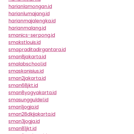
harianlamongan.id
harianlumajang.id
harianmajalengka.id
harianmalang.id
smanics-serpong.id
smakstlouis.id
smapraditadirgantara.id
sman8jakarta.id
smalabschool.id
smaskanisius.id
sman2jakarta.id
sman68jkt.id
sman8yogyakarta.id
smasungguldel.id
sman1jogja.id
sman28dkijakarta.id
sman3jogja.id
sman81jkt.id