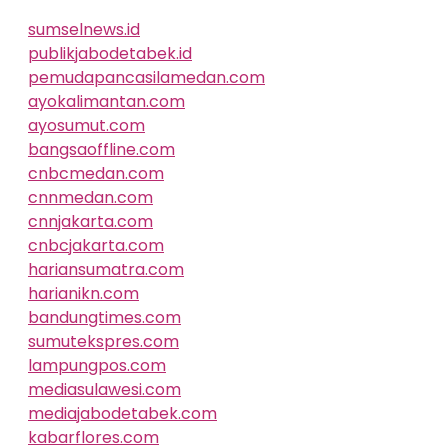
sumselnews.id
publikjabodetabek.id
pemudapancasilamedan.com
ayokalimantan.com
ayosumut.com
bangsaoffline.com
cnbcmedan.com
cnnmedan.com
cnnjakarta.com
cnbcjakarta.com
hariansumatra.com
harianikn.com
bandungtimes.com
sumutekspres.com
lampungpos.com
mediasulawesi.com
mediajabodetabek.com
kabarflores.com