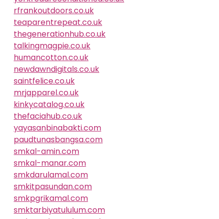
rfrankoutdoors.co.uk
teaparentrepeat.co.uk
thegenerationhub.co.uk
talkingmagpie.co.uk
humancotton.co.uk
newdawndigitals.co.uk
saintfelice.co.uk
mrjapparel.co.uk
kinkycatalog.co.uk
thefaciahub.co.uk
yayasanbinabakti.com
paudtunasbangsa.com
smkal-amin.com
smkal-manar.com
smkdarulamal.com
smkitpasundan.com
smkpgrikamal.com
smktarbiyatululum.com