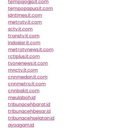
tempojogja.it.com
tempopapua.it.com
idntimes.it.com
metrotv.it.com
sctv.it.com
transtv.it.com
indosiar.it.com
metrotvnews.it.com
rctiplus.it.com
tvonenews.it.com
mnctv.it.com
cnnmedan.it.com
cnnmetro.it.com
cnnbali.it.com
meulaboh.id
tribunacehbarat.id
tribunacehbesar.id
tribunacehselatan.id
ayoagam.id