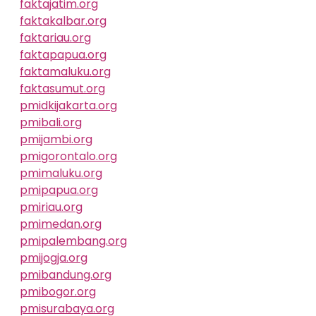
faktajatim.org
faktakalbar.org
faktariau.org
faktapapua.org
faktamaluku.org
faktasumut.org
pmidkijakarta.org
pmibali.org
pmijambi.org
pmigorontalo.org
pmimaluku.org
pmipapua.org
pmiriau.org
pmimedan.org
pmipalembang.org
pmijogja.org
pmibandung.org
pmibogor.org
pmisurabaya.org