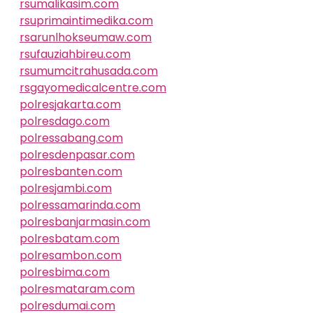
rsumalikasim.com
rsuprimaintimedika.com
rsarunlhokseumaw.com
rsufauziahbireu.com
rsumumcitrahusada.com
rsgayomedicalcentre.com
polresjakarta.com
polresdago.com
polressabang.com
polresdenpasar.com
polresbanten.com
polresjambi.com
polressamarinda.com
polresbanjarmasin.com
polresbatam.com
polresambon.com
polresbima.com
polresmataram.com
polresdumai.com