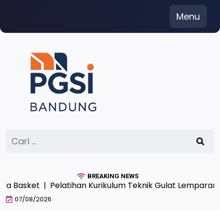
Skip
Menu
to
content
Cari
untuk:
BREAKING NEWS
asket |
Pelatihan Kurikulum Teknik Gulat Lemparan Ang
07/08/2026