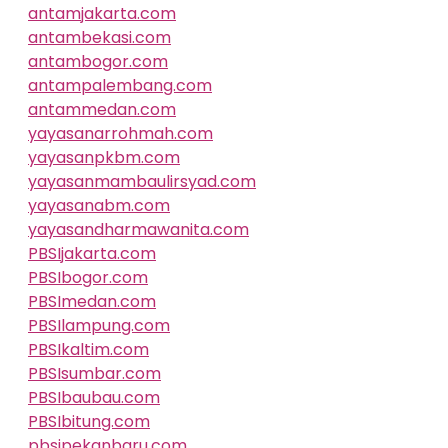
antamjakarta.com
antambekasi.com
antambogor.com
antampalembang.com
antammedan.com
yayasanarrohmah.com
yayasanpkbm.com
yayasanmambaulirsyad.com
yayasanabm.com
yayasandharmawanita.com
PBSIjakarta.com
PBSIbogor.com
PBSImedan.com
PBSIlampung.com
PBSIkaltim.com
PBSIsumbar.com
PBSIbaubau.com
PBSIbitung.com
pbsipekanbaru.com