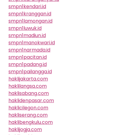
smpn1kendari.id
smpn1kranggan.id
smpn1lamongan.id
smpn1luwuk.id
smpn1madiun.id
smpn1manokwari.id
smpn1narmada.id
smpn1pacitan.id
smpn1padang.id
smpn1pailangga.id
haklijakarta.com
haklilangsa.com
haklisabang.com
haklidenpasar.com
haklicilegon.com
hakliserang.com
haklibengkulu.com
haklijogja.com