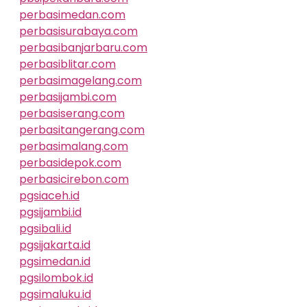
perbasimedan.com
perbasisurabaya.com
perbasibanjarbaru.com
perbasiblitar.com
perbasimagelang.com
perbasijambi.com
perbasiserang.com
perbasitangerang.com
perbasimalang.com
perbasidepok.com
perbasicirebon.com
pgsiaceh.id
pgsijambi.id
pgsibali.id
pgsijakarta.id
pgsimedan.id
pgsilombok.id
pgsimaluku.id