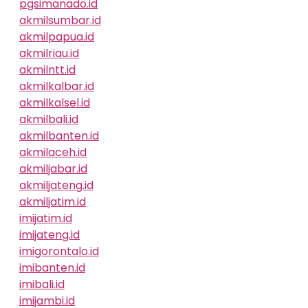
pgsimanado.id
akmilsumbar.id
akmilpapua.id
akmilriau.id
akmilntt.id
akmilkalbar.id
akmilkalsel.id
akmilbali.id
akmilbanten.id
akmilaceh.id
akmiljabar.id
akmiljateng.id
akmiljatim.id
imijatim.id
imijateng.id
imigorontalo.id
imibanten.id
imibali.id
imijambi.id