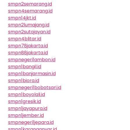
smpn2semarang.id
smpn4semarang.id
smpn14jkt.id
smpn2lumajang.id
smpn2sutojayan.id
smpn4blitar.id
smpn78jakarta.id
smpn88jakarta.id
smpnegeri1ambon.id
smpn1bangil.id
smpn1banjarmasin.id
smpn1biora.id
smpnegeri1bobotsari.id
smpn1boyolali.id
smpn1gresik.id
smpn1jayapura.id
smpn1jember.id
smpnegeri1jepara.id
smpn1karanganyar.id