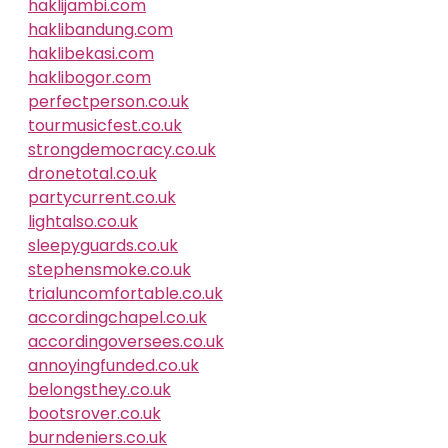
haklijambi.com
haklibandung.com
haklibekasi.com
haklibogor.com
perfectperson.co.uk
tourmusicfest.co.uk
strongdemocracy.co.uk
dronetotal.co.uk
partycurrent.co.uk
lightalso.co.uk
sleepyguards.co.uk
stephensmoke.co.uk
trialuncomfortable.co.uk
accordingchapel.co.uk
accordingoversees.co.uk
annoyingfunded.co.uk
belongsthey.co.uk
bootsrover.co.uk
burndeniers.co.uk