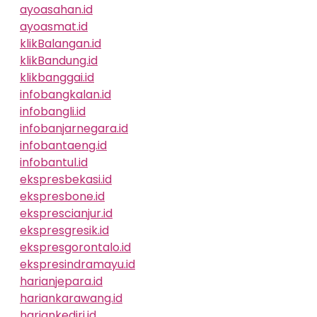
ayoasahan.id
ayoasmat.id
klikBalangan.id
klikBandung.id
klikbanggai.id
infobangkalan.id
infobangli.id
infobanjarnegara.id
infobantaeng.id
infobantul.id
ekspresbekasi.id
ekspresbone.id
eksprescianjur.id
ekspresgresik.id
ekspresgorontalo.id
ekspresindramayu.id
harianjepara.id
hariankarawang.id
hariankediri.id