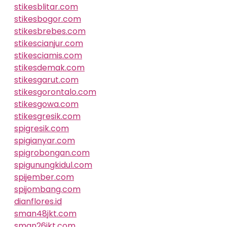
stikesblitar.com
stikesbogor.com
stikesbrebes.com
stikescianjur.com
stikesciamis.com
stikesdemak.com
stikesgarut.com
stikesgorontalo.com
stikesgowa.com
stikesgresik.com
spigresik.com
spigianyar.com
spigrobongan.com
spigunungkidul.com
spijember.com
spijombang.com
dianflores.id
sman48jkt.com
sman26jkt.com