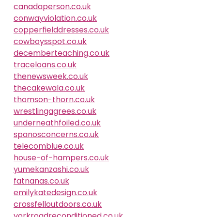
canadaperson.co.uk
conwayviolation.co.uk
copperfielddresses.co.uk
cowboysspot.co.uk
decemberteaching.co.uk
traceloans.co.uk
thenewsweek.co.uk
thecakewala.co.uk
thomson-thorn.co.uk
wrestlingagrees.co.uk
underneathfoiled.co.uk
spanosconcerns.co.uk
telecomblue.co.uk
house-of-hampers.co.uk
yumekanzashi.co.uk
fatnanas.co.uk
emilykatedesign.co.uk
crossfelloutdoors.co.uk
yorkroadreconditioned.co.uk