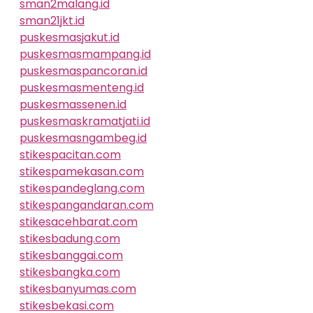
sman2malang.id
sman21jkt.id
puskesmasjakut.id
puskesmasmampang.id
puskesmaspancoran.id
puskesmasmenteng.id
puskesmassenen.id
puskesmaskramatjati.id
puskesmasngambeg.id
stikespacitan.com
stikespamekasan.com
stikespandeglang.com
stikespangandaran.com
stikesacehbarat.com
stikesbadung.com
stikesbanggai.com
stikesbangka.com
stikesbanyumas.com
stikesbekasi.com