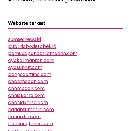
Website terkait
sumselnews.id
publikjabodetabek.id
pemudapancasilamedan.com
ayokalimantan.com
ayosumut.com
bangsaoffline.com
cnbcmedan.com
cnnmedan.com
cnnjakarta.com
cnbcjakarta.com
hariansumatra.com
harianikn.com
bandungtimes.com
sumutekspres.com