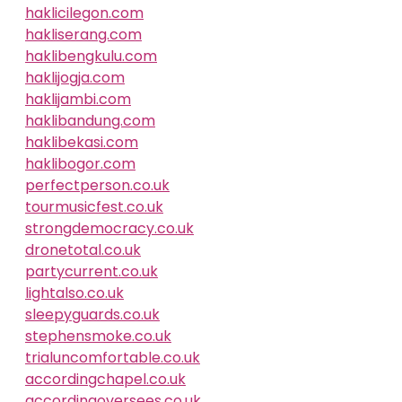
haklicilegon.com
hakliserang.com
haklibengkulu.com
haklijogja.com
haklijambi.com
haklibandung.com
haklibekasi.com
haklibogor.com
perfectperson.co.uk
tourmusicfest.co.uk
strongdemocracy.co.uk
dronetotal.co.uk
partycurrent.co.uk
lightalso.co.uk
sleepyguards.co.uk
stephensmoke.co.uk
trialuncomfortable.co.uk
accordingchapel.co.uk
accordingoversees.co.uk