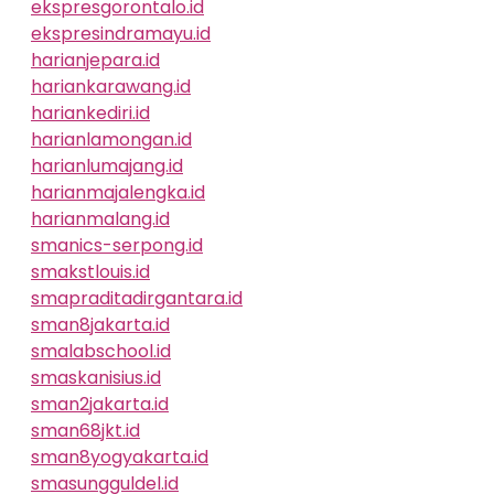
ekspresgorontalo.id
ekspresindramayu.id
harianjepara.id
hariankarawang.id
hariankediri.id
harianlamongan.id
harianlumajang.id
harianmajalengka.id
harianmalang.id
smanics-serpong.id
smakstlouis.id
smapraditadirgantara.id
sman8jakarta.id
smalabschool.id
smaskanisius.id
sman2jakarta.id
sman68jkt.id
sman8yogyakarta.id
smasungguldel.id