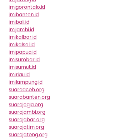
imigorontalo.id
imibanten.id
imibali.id
imijambi.id
imikalbar.id
imikalsel.id
imipapua.id
imisumbar.id
imisumut.id
imiriau.id
imilampung.id
suaraaceh.org
suarabanten.org
suarajogja.org
suarajambi.org
suarajabar.org
suarajatim.org
suarajateng.org