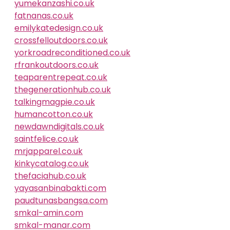
yumekanzashi.co.uk
fatnanas.co.uk
emilykatedesign.co.uk
crossfelloutdoors.co.uk
yorkroadreconditioned.co.uk
rfrankoutdoors.co.uk
teaparentrepeat.co.uk
thegenerationhub.co.uk
talkingmagpie.co.uk
humancotton.co.uk
newdawndigitals.co.uk
saintfelice.co.uk
mrjapparel.co.uk
kinkycatalog.co.uk
thefaciahub.co.uk
yayasanbinabakti.com
paudtunasbangsa.com
smkal-amin.com
smkal-manar.com