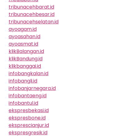
tribunacehbarat.id
tribunacehbesar.id
tribunacehselatan.id
ayoagam.id
ayoasahan.id
ayoasmat.id
klikBalangan.id
klikBandung.id
klikbanggai.id
infobangkalan.id
infobangli.id
infobanjarnegara.id
infobantaeng.id
infobantul.id
ekspresbekasi.id
ekspresbone.id
eksprescianjur.id
ekspresgresik.id