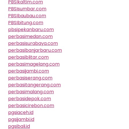
PBSIkaltim.com
PBSIsumbar.com
PBSIbaubau.com
PBSIbitung.com
pbsipekanbaru.com
perbasimedan.com
perbasisurabaya.com
perbasibanjarbaru.com
perbasiblitar.com
perbasimagelang.com
perbasijambi.com
perbasiserang.com
perbasitangerang.com
perbasimalang.com
perbasidepok.com
perbasicirebon.com
pgsiaceh.id
pgsijambi.id
pgsibali.id