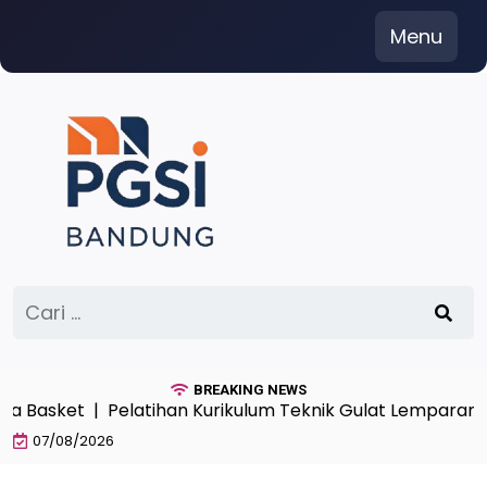
Skip
Menu
to
content
Cari
untuk:
BREAKING NEWS
sket |
Pelatihan Kurikulum Teknik Gulat Lemparan Angk
07/08/2026