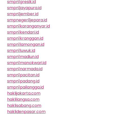
smpn1gresik.id
smpn1jayapura.id
smpn1jember.id
smpnegeri1jepara.id
smpn1karanganyar.id
smpn1kendari.id
smpn1kranggan.id
smpn1lamongan.id
smpn1luwuk.id
smpn1madiun.id
smpn1manokwari.id
smpn1narmada.id
smpn1pacitan.id
smpn1padang.id
smpn1pailangga.id
haklijakarta.com
haklilangsa.com
haklisabang.com
haklidenpasar.com