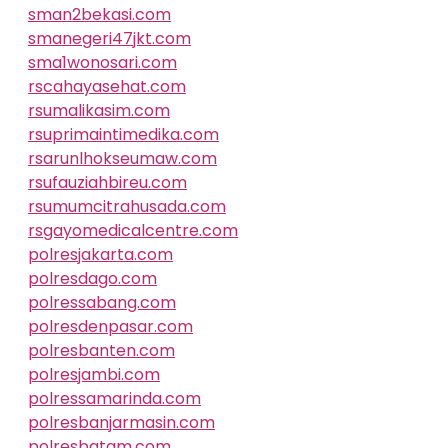
sman2bekasi.com
smanegeri47jkt.com
sma1wonosari.com
rscahayasehat.com
rsumalikasim.com
rsuprimaintimedika.com
rsarunlhokseumaw.com
rsufauziahbireu.com
rsumumcitrahusada.com
rsgayomedicalcentre.com
polresjakarta.com
polresdago.com
polressabang.com
polresdenpasar.com
polresbanten.com
polresjambi.com
polressamarinda.com
polresbanjarmasin.com
polresbatam.com