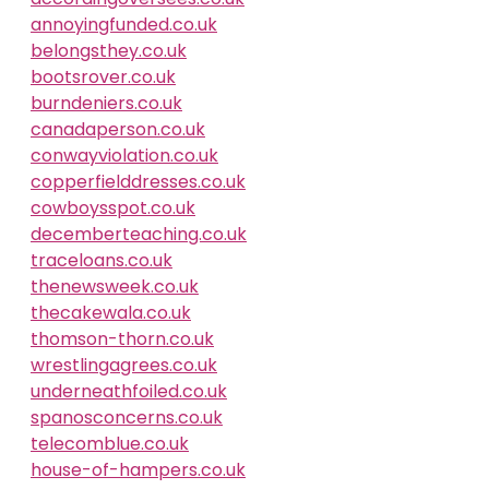
annoyingfunded.co.uk
belongsthey.co.uk
bootsrover.co.uk
burndeniers.co.uk
canadaperson.co.uk
conwayviolation.co.uk
copperfielddresses.co.uk
cowboysspot.co.uk
decemberteaching.co.uk
traceloans.co.uk
thenewsweek.co.uk
thecakewala.co.uk
thomson-thorn.co.uk
wrestlingagrees.co.uk
underneathfoiled.co.uk
spanosconcerns.co.uk
telecomblue.co.uk
house-of-hampers.co.uk