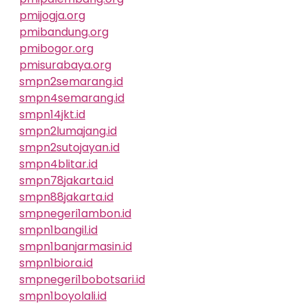
pmijogja.org
pmibandung.org
pmibogor.org
pmisurabaya.org
smpn2semarang.id
smpn4semarang.id
smpn14jkt.id
smpn2lumajang.id
smpn2sutojayan.id
smpn4blitar.id
smpn78jakarta.id
smpn88jakarta.id
smpnegeri1ambon.id
smpn1bangil.id
smpn1banjarmasin.id
smpn1biora.id
smpnegeri1bobotsari.id
smpn1boyolali.id