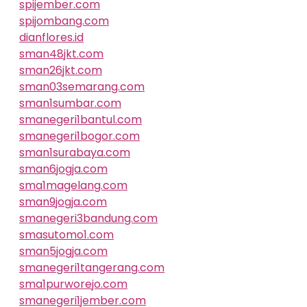
spijember.com
spijombang.com
dianflores.id
sman48jkt.com
sman26jkt.com
sman03semarang.com
sman1sumbar.com
smanegeri1bantul.com
smanegeri1bogor.com
sman1surabaya.com
sman6jogja.com
sma1magelang.com
sman9jogja.com
smanegeri3bandung.com
smasutomo1.com
sman5jogja.com
smanegeri1tangerang.com
sma1purworejo.com
smanegeri1jember.com