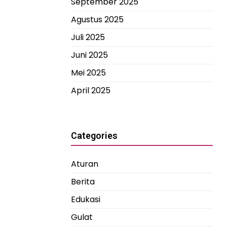
September 2025
Agustus 2025
Juli 2025
Juni 2025
Mei 2025
April 2025
Categories
Aturan
Berita
Edukasi
Gulat