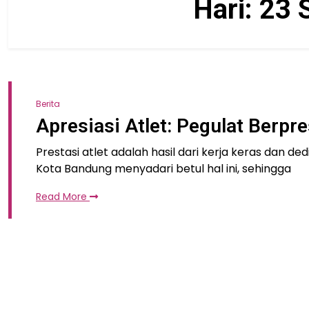
Hari:
23 
Berita
Apresiasi Atlet: Pegulat Berpr
Prestasi atlet adalah hasil dari kerja keras dan de
Kota Bandung menyadari betul hal ini, sehingga
Read More