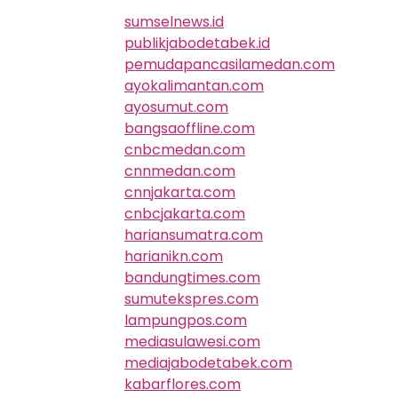
sumselnews.id
publikjabodetabek.id
pemudapancasilamedan.com
ayokalimantan.com
ayosumut.com
bangsaoffline.com
cnbcmedan.com
cnnmedan.com
cnnjakarta.com
cnbcjakarta.com
hariansumatra.com
harianikn.com
bandungtimes.com
sumutekspres.com
lampungpos.com
mediasulawesi.com
mediajabodetabek.com
kabarflores.com