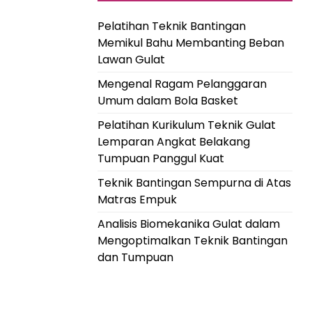
Pelatihan Teknik Bantingan
Memikul Bahu Membanting Beban
Lawan Gulat
Mengenal Ragam Pelanggaran
Umum dalam Bola Basket
Pelatihan Kurikulum Teknik Gulat
Lemparan Angkat Belakang
Tumpuan Panggul Kuat
Teknik Bantingan Sempurna di Atas
Matras Empuk
Analisis Biomekanika Gulat dalam
Mengoptimalkan Teknik Bantingan
dan Tumpuan