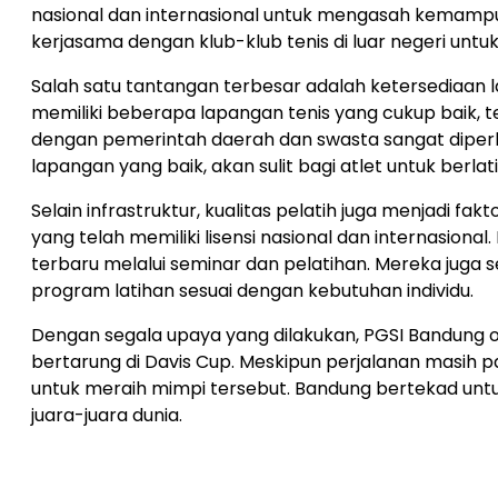
nasional dan internasional untuk mengasah kemampua
kerjasama dengan klub-klub tenis di luar negeri untu
Salah satu tantangan terbesar adalah ketersediaan l
memiliki beberapa lapangan tenis yang cukup baik, t
dengan pemerintah daerah dan swasta sangat diperl
lapangan yang baik, akan sulit bagi atlet untuk berla
Selain infrastruktur, kualitas pelatih juga menjadi f
yang telah memiliki lisensi nasional dan internasiona
terbaru melalui seminar dan pelatihan. Mereka juga
program latihan sesuai dengan kebutuhan individu.
Dengan segala upaya yang dilakukan, PGSI Bandung 
bertarung di Davis Cup. Meskipun perjalanan masih 
untuk meraih mimpi tersebut. Bandung bertekad unt
juara-juara dunia.