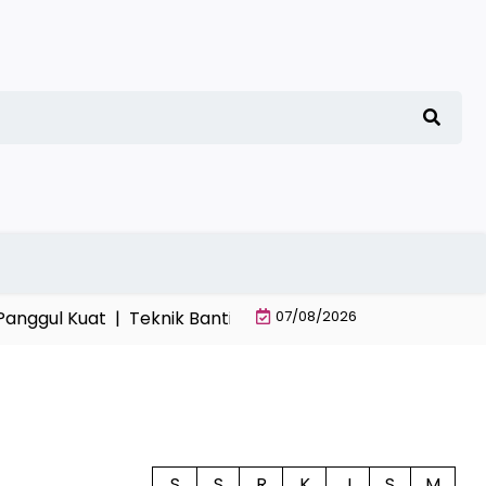
gul Kuat |
Teknik Bantingan Sempurna di Atas Matras E
07/08/2026
S
S
R
K
J
S
M