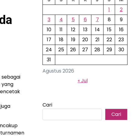
1
2
uda
3
4
5
6
7
8
9
10
11
12
13
14
15
16
17
18
19
20
21
22
23
24
25
26
27
28
29
30
31
Agustus 2026
, sebagai
« Jul
a yang
mencetak
Cari
 juga
Cari
mencakup
en-turnamen