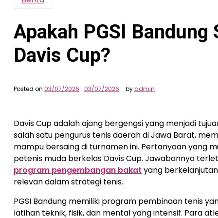
Apakah PGSI Bandung S
Davis Cup?
Posted on
03/07/2026
03/07/2026
by
admin
Davis Cup adalah ajang bergengsi yang menjadi tujuan
salah satu pengurus tenis daerah di Jawa Barat, mem
mampu bersaing di turnamen ini. Pertanyaan yang 
petenis muda berkelas Davis Cup. Jawabannya terlet
program pengembangan bakat
yang berkelanjutan.
relevan dalam strategi tenis.
PGSI Bandung memiliki program pembinaan tenis yang 
latihan teknik, fisik, dan mental yang intensif. Par