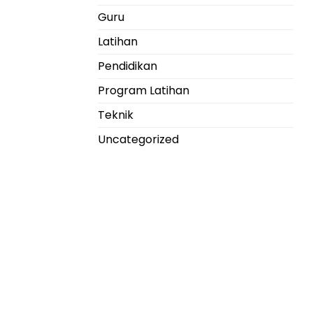
Guru
Latihan
Pendidikan
Program Latihan
Teknik
Uncategorized