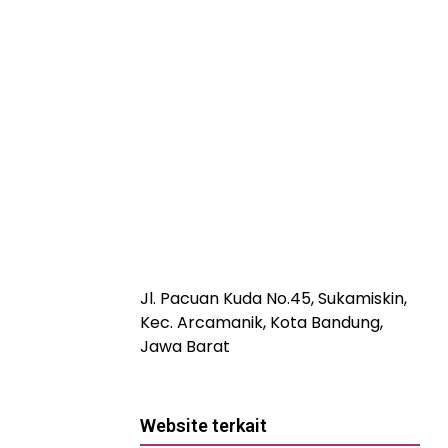
Jl. Pacuan Kuda No.45, Sukamiskin,
Kec. Arcamanik, Kota Bandung,
Jawa Barat
Website terkait