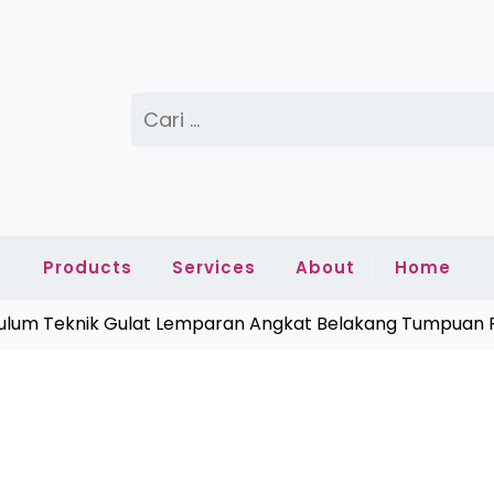
Cari
untuk:
Products
Services
About
Home
m Teknik Gulat Lemparan Angkat Belakang Tumpuan Pang