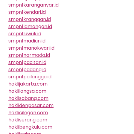
smpn1karanganyar.id
smpn1kendari.id
smpn1kranggan.id
smpn1lamongan.id
smpn1luwuk.id
smpn1madiun.id
smpn1manokwari.id
smpn1narmada.id
smpn1pacitan.id
smpn1padang.id
smpn1pailangga.id
haklijakarta.com
haklilangsa.com
haklisabang.com
haklidenpasar.com
haklicilegon.com
hakliserang.com
haklibengkulu.com