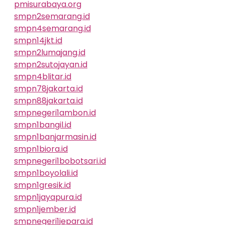
pmisurabaya.org
smpn2semarang.id
smpn4semarang.id
smpn14jkt.id
smpn2lumajang.id
smpn2sutojayan.id
smpn4blitar.id
smpn78jakarta.id
smpn88jakarta.id
smpnegeri1ambon.id
smpn1bangil.id
smpn1banjarmasin.id
smpn1biora.id
smpnegeri1bobotsari.id
smpn1boyolali.id
smpn1gresik.id
smpn1jayapura.id
smpn1jember.id
smpnegeri1jepara.id