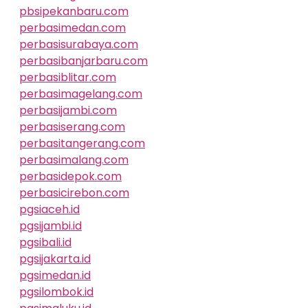
pbsipekanbaru.com
perbasimedan.com
perbasisurabaya.com
perbasibanjarbaru.com
perbasiblitar.com
perbasimagelang.com
perbasijambi.com
perbasiserang.com
perbasitangerang.com
perbasimalang.com
perbasidepok.com
perbasicirebon.com
pgsiaceh.id
pgsijambi.id
pgsibali.id
pgsijakarta.id
pgsimedan.id
pgsilombok.id