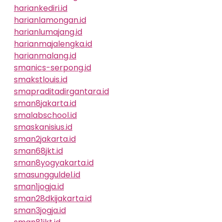
hariankediri.id
harianlamongan.id
harianlumajang.id
harianmajalengka.id
harianmalang.id
smanics-serpong.id
smakstlouis.id
smapraditadirgantara.id
sman8jakarta.id
smalabschool.id
smaskanisius.id
sman2jakarta.id
sman68jkt.id
sman8yogyakarta.id
smasungguldel.id
sman1jogja.id
sman28dkijakarta.id
sman3jogja.id