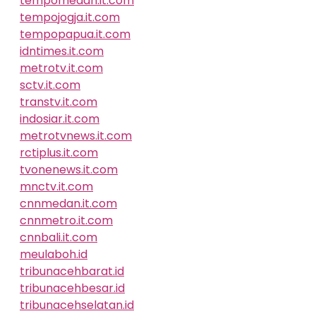
tempomedan.it.com
tempojogja.it.com
tempopapua.it.com
idntimes.it.com
metrotv.it.com
sctv.it.com
transtv.it.com
indosiar.it.com
metrotvnews.it.com
rctiplus.it.com
tvonenews.it.com
mnctv.it.com
cnnmedan.it.com
cnnmetro.it.com
cnnbali.it.com
meulaboh.id
tribunacehbarat.id
tribunacehbesar.id
tribunacehselatan.id