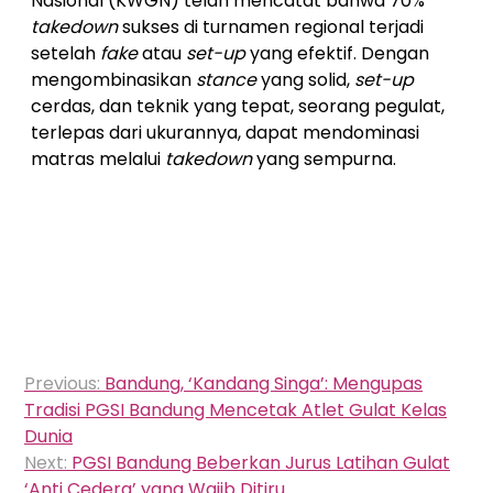
Nasional (KWGN) telah mencatat bahwa 70%
takedown
sukses di turnamen regional terjadi
setelah
fake
atau
set-up
yang efektif. Dengan
mengombinasikan
stance
yang solid,
set-up
cerdas, dan teknik yang tepat, seorang pegulat,
terlepas dari ukurannya, dapat mendominasi
matras melalui
takedown
yang sempurna.
Navigasi
Previous:
Bandung, ‘Kandang Singa’: Mengupas
pos
Tradisi PGSI Bandung Mencetak Atlet Gulat Kelas
Dunia
Next:
PGSI Bandung Beberkan Jurus Latihan Gulat
‘Anti Cedera’ yang Wajib Ditiru