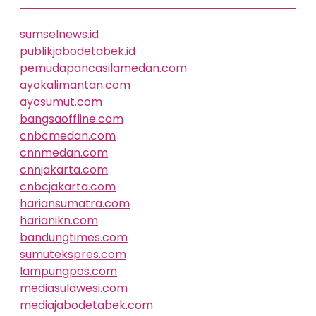
sumselnews.id
publikjabodetabek.id
pemudapancasilamedan.com
ayokalimantan.com
ayosumut.com
bangsaoffline.com
cnbcmedan.com
cnnmedan.com
cnnjakarta.com
cnbcjakarta.com
hariansumatra.com
harianikn.com
bandungtimes.com
sumutekspres.com
lampungpos.com
mediasulawesi.com
mediajabodetabek.com