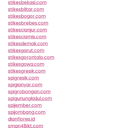
stikesbekasi.com
stikesblitar.com
stikesbogor.com
stikesbrebes.com
stikescianjur.com
stikesciamis.com
stikesdemak.com
stikesgarut.com
stikesgorontalo.com
stikesgowa.com
stikesgresik.com
spigresik.com
spigianyar.com
spigrobongan.com
spigunungkidul.com
spijember.com
spijombang.com
dianflores.id
sman48jkt.com