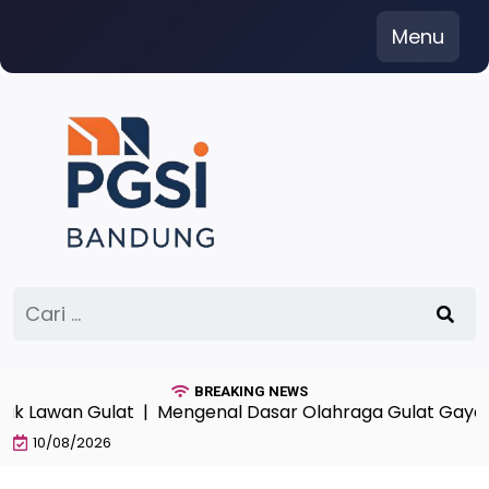
Skip
Menu
to
content
Cari
untuk:
BREAKING NEWS
awan Gulat |
Mengenal Dasar Olahraga Gulat Gaya Beba
10/08/2026