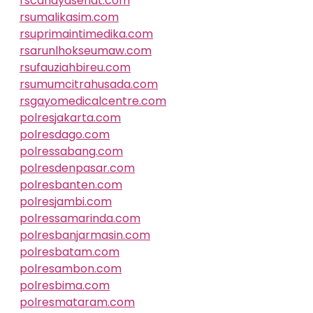
rscahayasehat.com
rsumalikasim.com
rsuprimaintimedika.com
rsarunlhokseumaw.com
rsufauziahbireu.com
rsumumcitrahusada.com
rsgayomedicalcentre.com
polresjakarta.com
polresdago.com
polressabang.com
polresdenpasar.com
polresbanten.com
polresjambi.com
polressamarinda.com
polresbanjarmasin.com
polresbatam.com
polresambon.com
polresbima.com
polresmataram.com