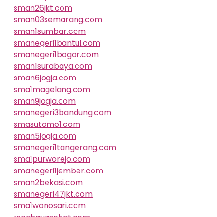
sman26jkt.com
sman03semarang.com
sman1sumbar.com
smanegeri1bantul.com
smanegeri1bogor.com
sman1surabaya.com
sman6jogja.com
sma1magelang.com
sman9jogja.com
smanegeri3bandung.com
smasutomo1.com
sman5jogja.com
smanegeri1tangerang.com
sma1purworejo.com
smanegeri1jember.com
sman2bekasi.com
smanegeri47jkt.com
sma1wonosari.com