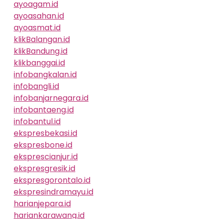
ayoagam.id
ayoasahan.id
ayoasmat.id
klikBalangan.id
klikBandung.id
klikbanggai.id
infobangkalan.id
infobangli.id
infobanjarnegara.id
infobantaeng.id
infobantul.id
ekspresbekasi.id
ekspresbone.id
eksprescianjur.id
ekspresgresik.id
ekspresgorontalo.id
ekspresindramayu.id
harianjepara.id
hariankarawang.id