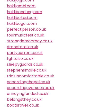
haklijogja.com
haklijambi.com
haklibandung.com
haklibekasi.com
haklibogor.com
perfectperson.co.uk
tourmusicfest.co.uk
strongdemocracy.co.uk
dronetotal.co.uk
partycurrent.co.uk
lightalso.co.uk
sleepyguards.co.uk
stephensmoke.co.uk
trialuncomfortable.co.uk
accordingchapel.co.uk
accordingoversees.co.uk
annoyingfunded.co.uk
belongsthey.co.uk
bootsrover.co.uk