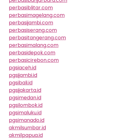
perbasibanjarbaru.com
perbasiblitar.com
perbasimagelang.com
perbasijambi.com
perbasiserang.com
perbasitangerang.com
perbasimalang.com
perbasidepok.com
perbasicirebon.com
pgsiaceh.id
pgsijambi.id
pgsibali.id
pgsijakarta.id
pgsimedan.id
pgsilombok.id
pgsimaluku.id
pgsimanado.id
akmilsumbar.id
akmilpapua.id