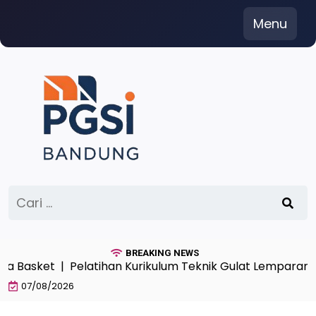
Skip
Menu
to
content
Cari
untuk:
BREAKING NEWS
sket |
Pelatihan Kurikulum Teknik Gulat Lemparan Angk
07/08/2026