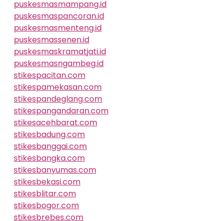
puskesmasmampang.id
puskesmaspancoran.id
puskesmasmenteng.id
puskesmassenen.id
puskesmaskramatjati.id
puskesmasngambeg.id
stikespacitan.com
stikespamekasan.com
stikespandeglang.com
stikespangandaran.com
stikesacehbarat.com
stikesbadung.com
stikesbanggai.com
stikesbangka.com
stikesbanyumas.com
stikesbekasi.com
stikesblitar.com
stikesbogor.com
stikesbrebes.com