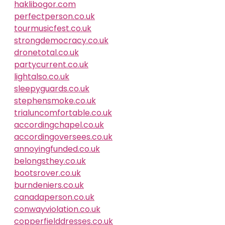
haklibogor.com
perfectperson.co.uk
tourmusicfest.co.uk
strongdemocracy.co.uk
dronetotal.co.uk
partycurrent.co.uk
lightalso.co.uk
sleepyguards.co.uk
stephensmoke.co.uk
trialuncomfortable.co.uk
accordingchapel.co.uk
accordingoversees.co.uk
annoyingfunded.co.uk
belongsthey.co.uk
bootsrover.co.uk
burndeniers.co.uk
canadaperson.co.uk
conwayviolation.co.uk
copperfielddresses.co.uk