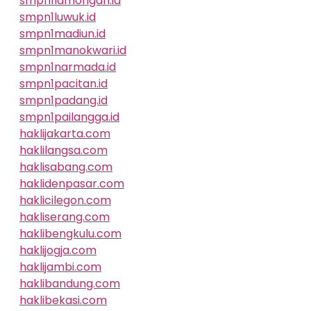
smpn1lamongan.id
smpn1luwuk.id
smpn1madiun.id
smpn1manokwari.id
smpn1narmada.id
smpn1pacitan.id
smpn1padang.id
smpn1pailangga.id
haklijakarta.com
haklilangsa.com
haklisabang.com
haklidenpasar.com
haklicilegon.com
hakliserang.com
haklibengkulu.com
haklijogja.com
haklijambi.com
haklibandung.com
haklibekasi.com