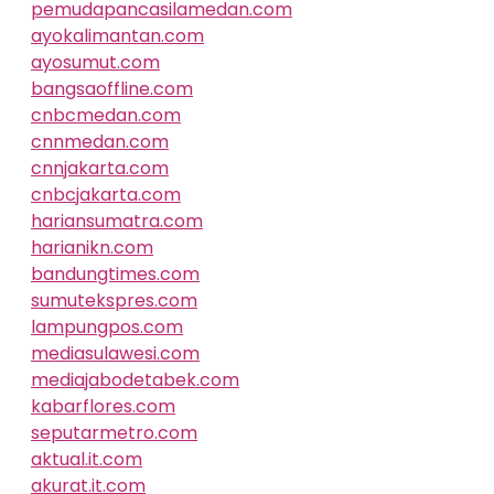
pemudapancasilamedan.com
ayokalimantan.com
ayosumut.com
bangsaoffline.com
cnbcmedan.com
cnnmedan.com
cnnjakarta.com
cnbcjakarta.com
hariansumatra.com
harianikn.com
bandungtimes.com
sumutekspres.com
lampungpos.com
mediasulawesi.com
mediajabodetabek.com
kabarflores.com
seputarmetro.com
aktual.it.com
akurat.it.com