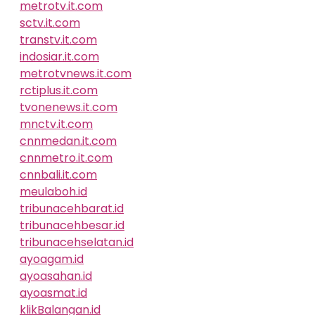
metrotv.it.com
sctv.it.com
transtv.it.com
indosiar.it.com
metrotvnews.it.com
rctiplus.it.com
tvonenews.it.com
mnctv.it.com
cnnmedan.it.com
cnnmetro.it.com
cnnbali.it.com
meulaboh.id
tribunacehbarat.id
tribunacehbesar.id
tribunacehselatan.id
ayoagam.id
ayoasahan.id
ayoasmat.id
klikBalangan.id