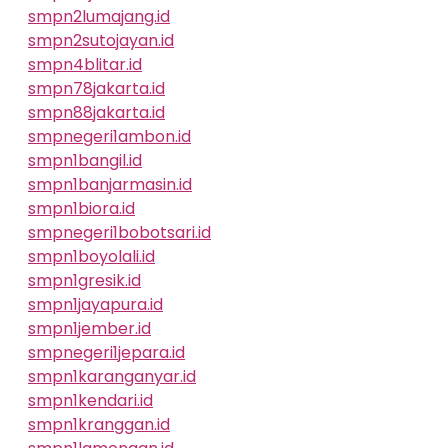
smpn2lumajang.id
smpn2sutojayan.id
smpn4blitar.id
smpn78jakarta.id
smpn88jakarta.id
smpnegeri1ambon.id
smpn1bangil.id
smpn1banjarmasin.id
smpn1biora.id
smpnegeri1bobotsari.id
smpn1boyolali.id
smpn1gresik.id
smpn1jayapura.id
smpn1jember.id
smpnegeri1jepara.id
smpn1karanganyar.id
smpn1kendari.id
smpn1kranggan.id