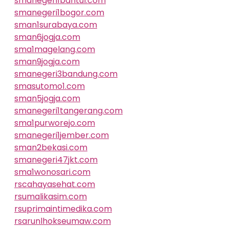
smanegeri1bantul.com
smanegeri1bogor.com
sman1surabaya.com
sman6jogja.com
sma1magelang.com
sman9jogja.com
smanegeri3bandung.com
smasutomo1.com
sman5jogja.com
smanegeri1tangerang.com
sma1purworejo.com
smanegeri1jember.com
sman2bekasi.com
smanegeri47jkt.com
sma1wonosari.com
rscahayasehat.com
rsumalikasim.com
rsuprimaintimedika.com
rsarunlhokseumaw.com