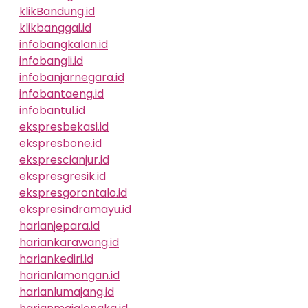
klikBandung.id
klikbanggai.id
infobangkalan.id
infobangli.id
infobanjarnegara.id
infobantaeng.id
infobantul.id
ekspresbekasi.id
ekspresbone.id
eksprescianjur.id
ekspresgresik.id
ekspresgorontalo.id
ekspresindramayu.id
harianjepara.id
hariankarawang.id
hariankediri.id
harianlamongan.id
harianlumajang.id