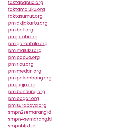
faktapapua.org
faktamaluku.org
faktasumut.org
pmidkijakarta.org
pmibali.org
pmijambi.org
pmigorontalo.org
pmimaluku.org
pmipapua.org
pmiriau.org
pmimedan.org
pmipalembang.org
pmijogja.org
pmibandung.org
pmibogor.org
pmisurabaya.org
smpn2semarang.id
smpn4semarang.id
smpn14jkt.id