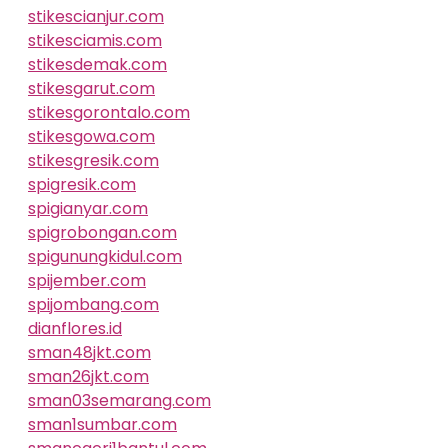
stikescianjur.com
stikesciamis.com
stikesdemak.com
stikesgarut.com
stikesgorontalo.com
stikesgowa.com
stikesgresik.com
spigresik.com
spigianyar.com
spigrobongan.com
spigunungkidul.com
spijember.com
spijombang.com
dianflores.id
sman48jkt.com
sman26jkt.com
sman03semarang.com
sman1sumbar.com