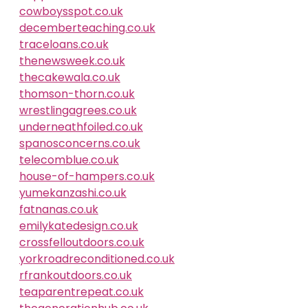
cowboysspot.co.uk
decemberteaching.co.uk
traceloans.co.uk
thenewsweek.co.uk
thecakewala.co.uk
thomson-thorn.co.uk
wrestlingagrees.co.uk
underneathfoiled.co.uk
spanosconcerns.co.uk
telecomblue.co.uk
house-of-hampers.co.uk
yumekanzashi.co.uk
fatnanas.co.uk
emilykatedesign.co.uk
crossfelloutdoors.co.uk
yorkroadreconditioned.co.uk
rfrankoutdoors.co.uk
teaparentrepeat.co.uk