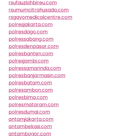
rsufauziahbireu.com
rsumumcitrahusada.com
rsgayomedicalcentre.com
polresjakarta.com
polresdago.com
polressabang.com
polresdenpasar.com
polresbanten.com
polresjambi.com
polressamarinda.com
polresbanjarmasin.com
polresbatam.com
polresambon.com
polresbima.com
polresmataram.com
polresdumai.com
antamjakarta.com
antambekasi.com
antambogor.com