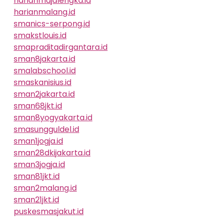
harianmajalengka.id
harianmalang.id
smanics-serpong.id
smakstlouis.id
smapraditadirgantara.id
sman8jakarta.id
smalabschool.id
smaskanisius.id
sman2jakarta.id
sman68jkt.id
sman8yogyakarta.id
smasungguldel.id
sman1jogja.id
sman28dkijakarta.id
sman3jogja.id
sman81jkt.id
sman2malang.id
sman21jkt.id
puskesmasjakut.id