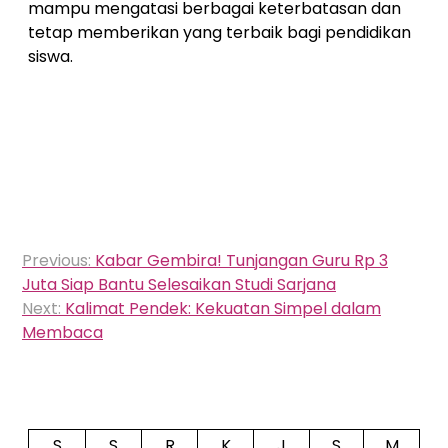
mampu mengatasi berbagai keterbatasan dan
tetap memberikan yang terbaik bagi pendidikan
siswa.
Navigasi
Previous:
Kabar Gembira! Tunjangan Guru Rp 3
pos
Juta Siap Bantu Selesaikan Studi Sarjana
Next:
Kalimat Pendek: Kekuatan Simpel dalam
Membaca
S
S
R
K
J
S
M