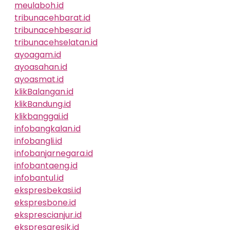
meulaboh.id
tribunacehbarat.id
tribunacehbesar.id
tribunacehselatan.id
ayoagam.id
ayoasahan.id
ayoasmat.id
klikBalangan.id
klikBandung.id
klikbanggai.id
infobangkalan.id
infobangli.id
infobanjarnegara.id
infobantaeng.id
infobantul.id
ekspresbekasi.id
ekspresbone.id
eksprescianjur.id
ekspresgresik.id