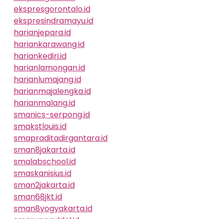
ekspresgorontalo.id
ekspresindramayu.id
harianjepara.id
hariankarawang.id
hariankediri.id
harianlamongan.id
harianlumajang.id
harianmajalengka.id
harianmalang.id
smanics-serpong.id
smakstlouis.id
smapraditadirgantara.id
sman8jakarta.id
smalabschool.id
smaskanisius.id
sman2jakarta.id
sman68jkt.id
sman8yogyakarta.id