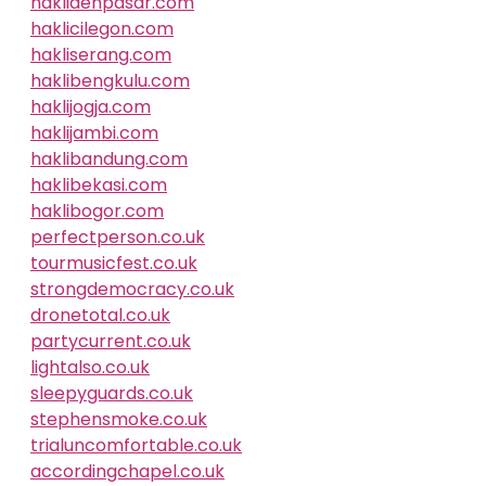
haklidenpasar.com
haklicilegon.com
hakliserang.com
haklibengkulu.com
haklijogja.com
haklijambi.com
haklibandung.com
haklibekasi.com
haklibogor.com
perfectperson.co.uk
tourmusicfest.co.uk
strongdemocracy.co.uk
dronetotal.co.uk
partycurrent.co.uk
lightalso.co.uk
sleepyguards.co.uk
stephensmoke.co.uk
trialuncomfortable.co.uk
accordingchapel.co.uk