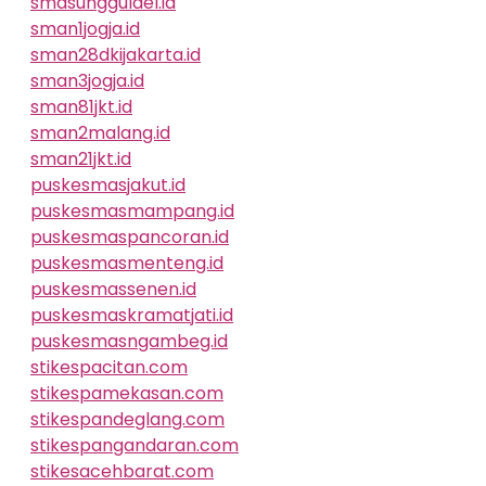
smasungguldel.id
sman1jogja.id
sman28dkijakarta.id
sman3jogja.id
sman81jkt.id
sman2malang.id
sman21jkt.id
puskesmasjakut.id
puskesmasmampang.id
puskesmaspancoran.id
puskesmasmenteng.id
puskesmassenen.id
puskesmaskramatjati.id
puskesmasngambeg.id
stikespacitan.com
stikespamekasan.com
stikespandeglang.com
stikespangandaran.com
stikesacehbarat.com