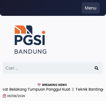
Skip
Menu
to
content
Cari
untuk:
BREAKING NEWS
 Belakang Tumpuan Panggul Kuat |
Teknik Bantingan Sem
06/08/2026