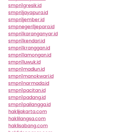
smpn1gresik.id
smpn1jayapura.id
smpn1jember.id
smpnegeri1jepara.id
smpn1karanganyar.id
smpn1kendari.id
smpn1kranggan.id
smpn1lamongan.id
smpn1luwuk.id
smpn1madiun.id
smpn1manokwari.id
smpn1narmada.id
smpn1pacitan.id
smpn1padang.id
smpn1pailangga.id
haklijakarta.com
haklilangsa.com
haklisabang.com