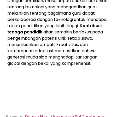
Dengan demikian, masa depan edukasi bukanlah
tentang teknologi yang menggantikan guru,
melainkan tentang bagaimana guru dapat
berkolaborasi dengan teknologi untuk mencapai
tujuan pendidikan yang lebih tinggi.
Kontribusi
tenaga pendidik
akan semakin berfokus pada
pengembangan potensi unik setiap siswa,
menumbuhkan empati, kreativitas, dan
kemampuan adaptasi, memastikan bahwa
generasi muda siap menghadapi tantangan
global dengan bekal yang komprehensif.
Navigasi
Previous:
Dunia Mikro: Mengamati Sel Tumbuhan