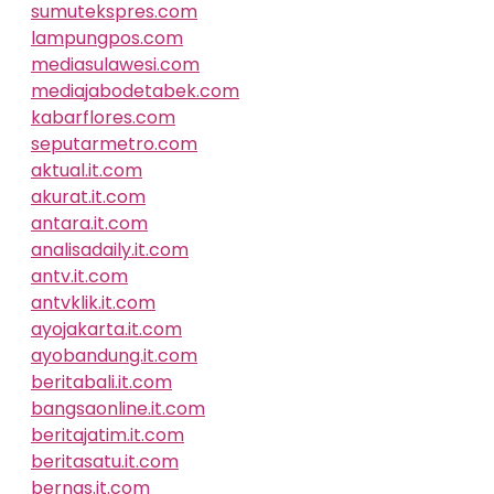
sumutekspres.com
lampungpos.com
mediasulawesi.com
mediajabodetabek.com
kabarflores.com
seputarmetro.com
aktual.it.com
akurat.it.com
antara.it.com
analisadaily.it.com
antv.it.com
antvklik.it.com
ayojakarta.it.com
ayobandung.it.com
beritabali.it.com
bangsaonline.it.com
beritajatim.it.com
beritasatu.it.com
bernas.it.com