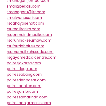
smanegeri1jember.com
sman2bekasi.com
smanegeri47jkt.com
sma1wonosari.com
rscahayasehat.com
rsumalikasim.com
rsuprimaintimedika.com
rsarunlhokseumaw.com
rsufauziahbireu.com
rsumumcitrahusada.com
rsgayomedicalcentre.com
polresjakarta.com
polresdago.com
polressabang.com
polresdenpasar.com
polresbanten.com
polresjambi.com
polressamarinda.com
polresbanjarmasin.com