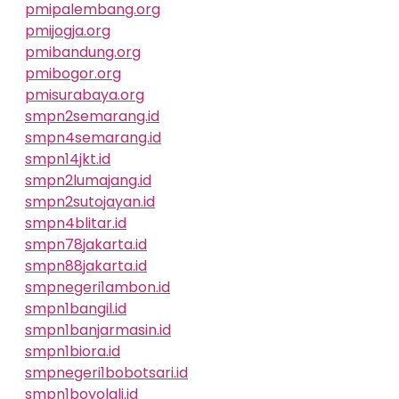
pmipalembang.org
pmijogja.org
pmibandung.org
pmibogor.org
pmisurabaya.org
smpn2semarang.id
smpn4semarang.id
smpn14jkt.id
smpn2lumajang.id
smpn2sutojayan.id
smpn4blitar.id
smpn78jakarta.id
smpn88jakarta.id
smpnegeri1ambon.id
smpn1bangil.id
smpn1banjarmasin.id
smpn1biora.id
smpnegeri1bobotsari.id
smpn1boyolali.id