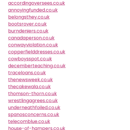
accordingoversees.co.uk
annoyingfunded.co.uk
belongsthey.co.uk
bootsrover.co.uk
burndeniers.co.uk
canadaperson.co.uk
conwayviolation.co.uk
copperfielddresses.co.uk
cowboysspot.co.uk
decemberteaching.co.uk
traceloans.co.uk
thenewsweek.co.uk
thecakewala.co.uk
thomson-thorn.co.uk
wrestlingagrees.co.uk
underneathfoiled.co.uk
spanosconcerns.co.uk
telecomblue.co.uk
house-of-hampers.co.uk