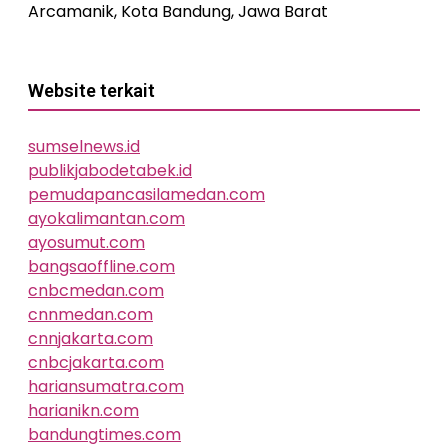
Arcamanik, Kota Bandung, Jawa Barat
Website terkait
sumselnews.id
publikjabodetabek.id
pemudapancasilamedan.com
ayokalimantan.com
ayosumut.com
bangsaoffline.com
cnbcmedan.com
cnnmedan.com
cnnjakarta.com
cnbcjakarta.com
hariansumatra.com
harianikn.com
bandungtimes.com