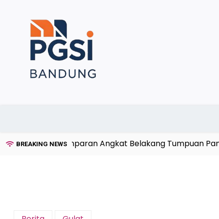
Skip
to
content
eknik Gulat Lemparan Angkat Belakang Tumpuan Panggul
BREAKING NEWS
Berita
Gulat