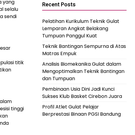
a yang
Recent Posts
l selalu
a sendi
Pelatihan Kurikulum Teknik Gulat
Lemparan Angkat Belakang
Tumpuan Panggul Kuat
Teknik Bantingan Sempurna di Atas
besar
Matras Empuk
lasi titik
Analisis Biomekanika Gulat dalam
tikan
Mengoptimalkan Teknik Bantingan
dan Tumpuan
Pembinaan Usia Dini Jadi Kunci
Sukses Klub Basket Cirebon Juara
dalam
Profil Atlet Gulat Pelajar
isi tinggi
Berprestasi Binaan PGSI Bandung
akan
Anda