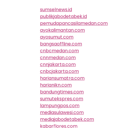
sumselnews.id
publikjabodetabek.id
pemudapancasilamedan.com
ayokalimantan.com
ayosumut.com
bangsaoffline.com
cnbcmedan.com
cnnmedan.com
cnnjakarta.com
cnbcjakarta.com
hariansumatra.com
harianikn.com
bandungtimes.com
sumutekspres.com
lampungpos.com
mediasulawesi.com
mediajabodetabek.com
kabarflores.com