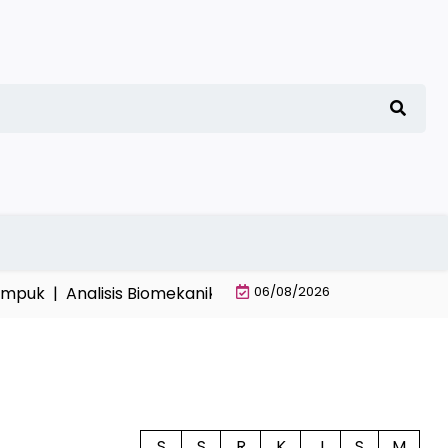
k |
Analisis Biomekanika Gulat dalam Mengoptimalkan 
06/08/2026
S
S
R
K
J
S
M