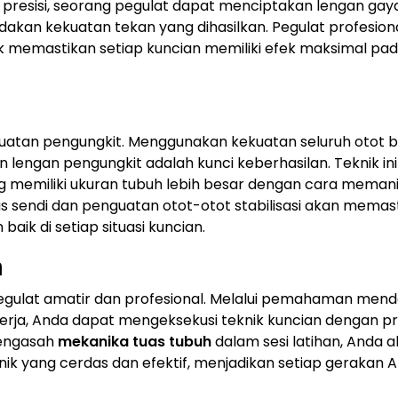
 presisi, seorang pegulat dapat menciptakan lengan gay
kan kekuatan tekan yang dihasilkan. Pegulat profesiona
 memastikan setiap kuncian memiliki efek maksimal pad
ekuatan pengungkit. Menggunakan kekuatan seluruh otot 
lengan pengungkit adalah kunci keberhasilan. Teknik ini
emiliki ukuran tubuh lebih besar dengan cara memanipu
s sendi dan penguatan otot-otot stabilisasi akan memas
ik di setiap situasi kuncian.
n
gulat amatir dan profesional. Melalui pemahaman men
rja, Anda dapat mengeksekusi teknik kuncian dengan pres
mengasah
mekanika tuas tubuh
dalam sesi latihan, Anda 
k yang cerdas dan efektif, menjadikan setiap gerakan 