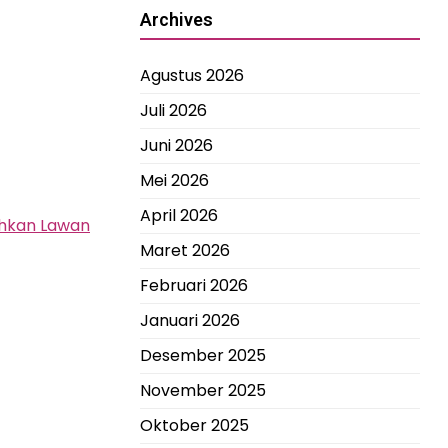
Archives
Agustus 2026
Juli 2026
Juni 2026
Mei 2026
April 2026
uhkan Lawan
Maret 2026
Februari 2026
Januari 2026
Desember 2025
November 2025
Oktober 2025