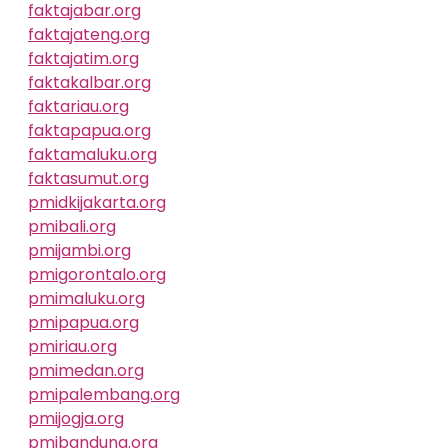
faktajabar.org
faktajateng.org
faktajatim.org
faktakalbar.org
faktariau.org
faktapapua.org
faktamaluku.org
faktasumut.org
pmidkijakarta.org
pmibali.org
pmijambi.org
pmigorontalo.org
pmimaluku.org
pmipapua.org
pmiriau.org
pmimedan.org
pmipalembang.org
pmijogja.org
pmibandung.org