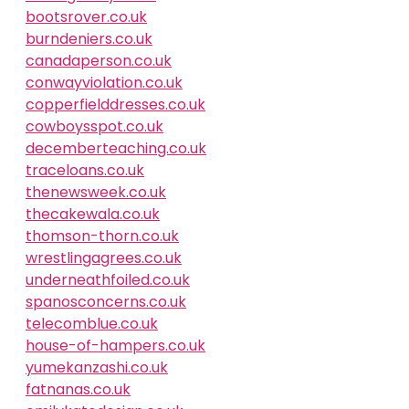
bootsrover.co.uk
burndeniers.co.uk
canadaperson.co.uk
conwayviolation.co.uk
copperfielddresses.co.uk
cowboysspot.co.uk
decemberteaching.co.uk
traceloans.co.uk
thenewsweek.co.uk
thecakewala.co.uk
thomson-thorn.co.uk
wrestlingagrees.co.uk
underneathfoiled.co.uk
spanosconcerns.co.uk
telecomblue.co.uk
house-of-hampers.co.uk
yumekanzashi.co.uk
fatnanas.co.uk