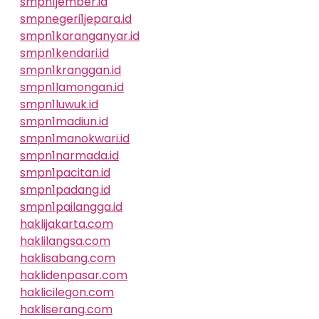
smpn1jember.id
smpnegeri1jepara.id
smpn1karanganyar.id
smpn1kendari.id
smpn1kranggan.id
smpn1lamongan.id
smpn1luwuk.id
smpn1madiun.id
smpn1manokwari.id
smpn1narmada.id
smpn1pacitan.id
smpn1padang.id
smpn1pailangga.id
haklijakarta.com
haklilangsa.com
haklisabang.com
haklidenpasar.com
haklicilegon.com
hakliserang.com