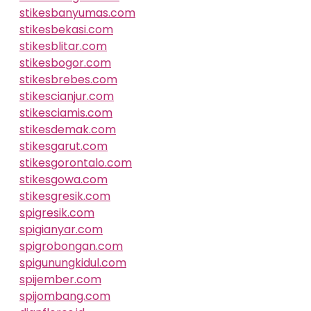
stikesbanyumas.com
stikesbekasi.com
stikesblitar.com
stikesbogor.com
stikesbrebes.com
stikescianjur.com
stikesciamis.com
stikesdemak.com
stikesgarut.com
stikesgorontalo.com
stikesgowa.com
stikesgresik.com
spigresik.com
spigianyar.com
spigrobongan.com
spigunungkidul.com
spijember.com
spijombang.com