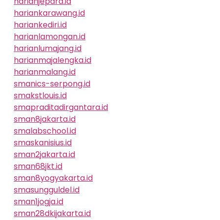
harianjepara.id
hariankarawang.id
hariankediri.id
harianlamongan.id
harianlumajang.id
harianmajalengka.id
harianmalang.id
smanics-serpong.id
smakstlouis.id
smapraditadirgantara.id
sman8jakarta.id
smalabschool.id
smaskanisius.id
sman2jakarta.id
sman68jkt.id
sman8yogyakarta.id
smasungguldel.id
sman1jogja.id
sman28dkijakarta.id