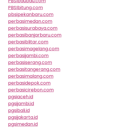
PBSIbaubau.com
PBSIbitung.com
pbsipekanbaru.com
perbasimedan.com
perbasisurabaya.com
perbasibanjarbaru.com
perbasiblitar.com
perbasimagelang.com
perbasijambi.com
perbasiserang.com
perbasitangerang.com
perbasimalang.com
perbasidepok.com
perbasicirebon.com
pgsiaceh.id
pgsijambi.id
pgsibali.id
pgsijakarta.id
pgsimedan.id