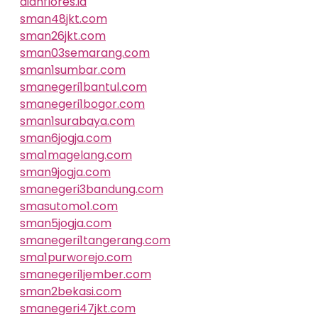
dianflores.id
sman48jkt.com
sman26jkt.com
sman03semarang.com
sman1sumbar.com
smanegeri1bantul.com
smanegeri1bogor.com
sman1surabaya.com
sman6jogja.com
sma1magelang.com
sman9jogja.com
smanegeri3bandung.com
smasutomo1.com
sman5jogja.com
smanegeri1tangerang.com
sma1purworejo.com
smanegeri1jember.com
sman2bekasi.com
smanegeri47jkt.com