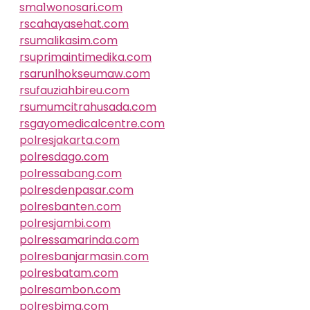
sma1wonosari.com
rscahayasehat.com
rsumalikasim.com
rsuprimaintimedika.com
rsarunlhokseumaw.com
rsufauziahbireu.com
rsumumcitrahusada.com
rsgayomedicalcentre.com
polresjakarta.com
polresdago.com
polressabang.com
polresdenpasar.com
polresbanten.com
polresjambi.com
polressamarinda.com
polresbanjarmasin.com
polresbatam.com
polresambon.com
polresbima.com