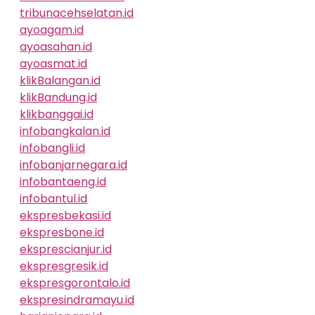
tribunacehselatan.id
ayoagam.id
ayoasahan.id
ayoasmat.id
klikBalangan.id
klikBandung.id
klikbanggai.id
infobangkalan.id
infobangli.id
infobanjarnegara.id
infobantaeng.id
infobantul.id
ekspresbekasi.id
ekspresbone.id
eksprescianjur.id
ekspresgresik.id
ekspresgorontalo.id
ekspresindramayu.id