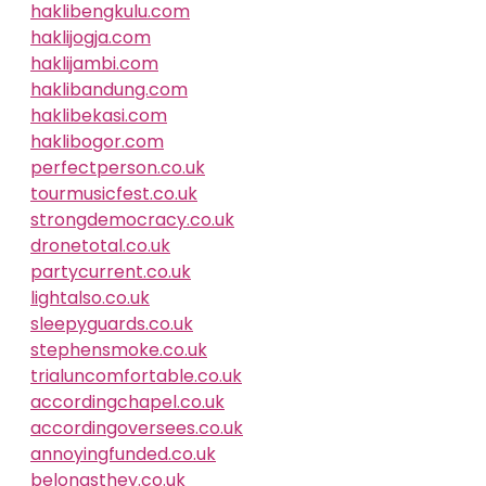
haklibengkulu.com
haklijogja.com
haklijambi.com
haklibandung.com
haklibekasi.com
haklibogor.com
perfectperson.co.uk
tourmusicfest.co.uk
strongdemocracy.co.uk
dronetotal.co.uk
partycurrent.co.uk
lightalso.co.uk
sleepyguards.co.uk
stephensmoke.co.uk
trialuncomfortable.co.uk
accordingchapel.co.uk
accordingoversees.co.uk
annoyingfunded.co.uk
belongsthey.co.uk