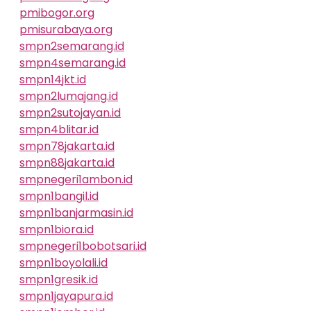
pmibogor.org
pmisurabaya.org
smpn2semarang.id
smpn4semarang.id
smpn14jkt.id
smpn2lumajang.id
smpn2sutojayan.id
smpn4blitar.id
smpn78jakarta.id
smpn88jakarta.id
smpnegeri1ambon.id
smpn1bangil.id
smpn1banjarmasin.id
smpn1biora.id
smpnegeri1bobotsari.id
smpn1boyolali.id
smpn1gresik.id
smpn1jayapura.id