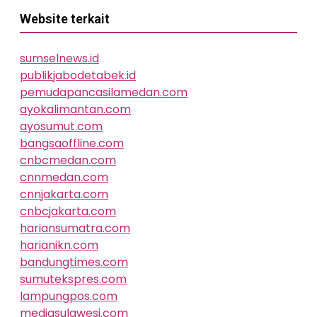
Website terkait
sumselnews.id
publikjabodetabek.id
pemudapancasilamedan.com
ayokalimantan.com
ayosumut.com
bangsaoffline.com
cnbcmedan.com
cnnmedan.com
cnnjakarta.com
cnbcjakarta.com
hariansumatra.com
harianikn.com
bandungtimes.com
sumutekspres.com
lampungpos.com
mediasulawesi.com