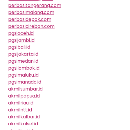
perbasitangerang.com
perbasimalang.com
perbasidepok.com
perbasicirebon.com
pgsiaceh.id
pgsijambi.id
pgsibali.id
pgsijakarta.id
pgsimedan.id
pgsilombok.id
pgsimaluku.id
pgsimanado.id
akmilsumbar.id
akmilpapua.id
akmilriau.id
akmilntt.id
akmilkalbar.id
akmilkalsel.id