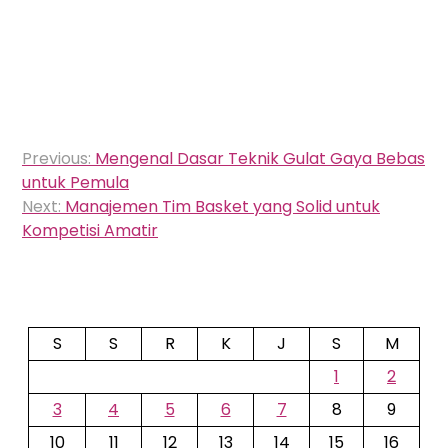
Navigasi
Previous:
Mengenal Dasar Teknik Gulat Gaya Bebas
pos
untuk Pemula
Next:
Manajemen Tim Basket yang Solid untuk
Kompetisi Amatir
S
S
R
K
J
S
M
1
2
3
4
5
6
7
8
9
10
11
12
13
14
15
16