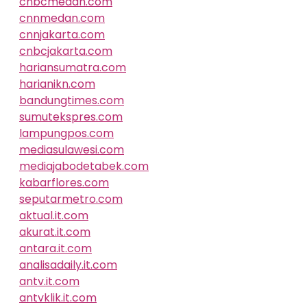
cnbcmedan.com
cnnmedan.com
cnnjakarta.com
cnbcjakarta.com
hariansumatra.com
harianikn.com
bandungtimes.com
sumutekspres.com
lampungpos.com
mediasulawesi.com
mediajabodetabek.com
kabarflores.com
seputarmetro.com
aktual.it.com
akurat.it.com
antara.it.com
analisadaily.it.com
antv.it.com
antvklik.it.com