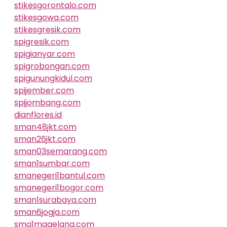
stikesgorontalo.com
stikesgowa.com
stikesgresik.com
spigresik.com
spigianyar.com
spigrobongan.com
spigunungkidul.com
spijember.com
spijombang.com
dianflores.id
sman48jkt.com
sman26jkt.com
sman03semarang.com
sman1sumbar.com
smanegeri1bantul.com
smanegeri1bogor.com
sman1surabaya.com
sman6jogja.com
sma1magelang.com