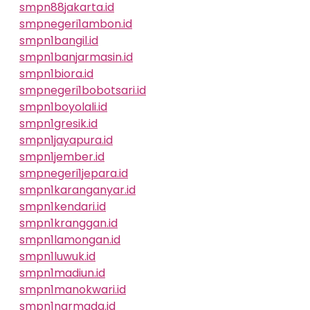
smpn88jakarta.id
smpnegeri1ambon.id
smpn1bangil.id
smpn1banjarmasin.id
smpn1biora.id
smpnegeri1bobotsari.id
smpn1boyolali.id
smpn1gresik.id
smpn1jayapura.id
smpn1jember.id
smpnegeri1jepara.id
smpn1karanganyar.id
smpn1kendari.id
smpn1kranggan.id
smpn1lamongan.id
smpn1luwuk.id
smpn1madiun.id
smpn1manokwari.id
smpn1narmada.id