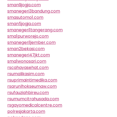
sman9jogja.com
smanegeri3bandung.com
smasutomo1.com
sman5jogja.com
smanegeri1tangerang.com
sma1purworejo.com
smanegeri1jember.com
sman2bekasi.com
smanegeri47jkt.com
sma1wonosari.com
rscahayasehat.com
rsumalikasim.com
rsuprimaintimedika.com
rsarunlhokseumaw.com
rsufauziahbireu.com
rsumumcitrahusada.com
rsgayomedicalcentre.com
polresjakarta.com