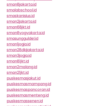
sman8jakarta.id
smalabschool.id
smaskanisius.id
sman2jakarta.id
sman68jkt.id
sman8yogyakarta.id
smasungguldel.id
sman1jogja.id
sman28dkijakarta.id
sman3jogja.id
sman81jkt.id
sman2malang.id
sman21jkt.id
puskesmasjakut.id
puskesmasmampang.id
puskesmaspancoran.id
puskesmasmenteng.id
puskesmassenen.id