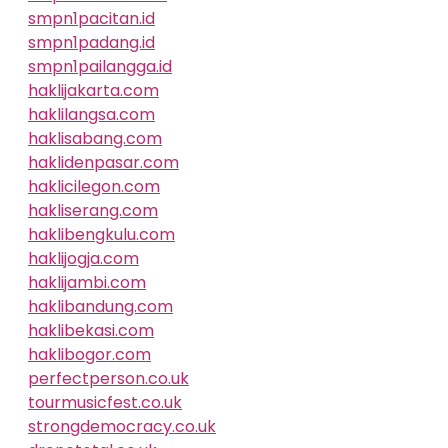
smpn1pacitan.id
smpn1padang.id
smpn1pailangga.id
haklijakarta.com
haklilangsa.com
haklisabang.com
haklidenpasar.com
haklicilegon.com
hakliserang.com
haklibengkulu.com
haklijogja.com
haklijambi.com
haklibandung.com
haklibekasi.com
haklibogor.com
perfectperson.co.uk
tourmusicfest.co.uk
strongdemocracy.co.uk