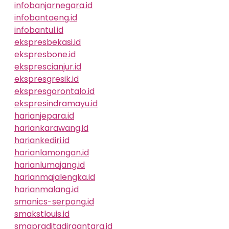
infobanjarnegara.id
infobantaeng.id
infobantul.id
ekspresbekasi.id
ekspresbone.id
eksprescianjur.id
ekspresgresik.id
ekspresgorontalo.id
ekspresindramayu.id
harianjepara.id
hariankarawang.id
hariankediri.id
harianlamongan.id
harianlumajang.id
harianmajalengka.id
harianmalang.id
smanics-serpong.id
smakstlouis.id
smapraditadirgantara.id