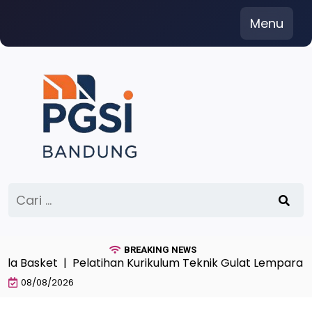
Skip
Menu
to
content
Cari
untuk:
BREAKING NEWS
asket |
Pelatihan Kurikulum Teknik Gulat Lemparan Ang
08/08/2026