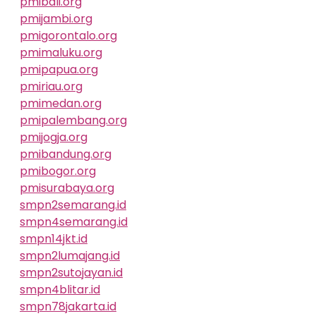
pmibali.org
pmijambi.org
pmigorontalo.org
pmimaluku.org
pmipapua.org
pmiriau.org
pmimedan.org
pmipalembang.org
pmijogja.org
pmibandung.org
pmibogor.org
pmisurabaya.org
smpn2semarang.id
smpn4semarang.id
smpn14jkt.id
smpn2lumajang.id
smpn2sutojayan.id
smpn4blitar.id
smpn78jakarta.id