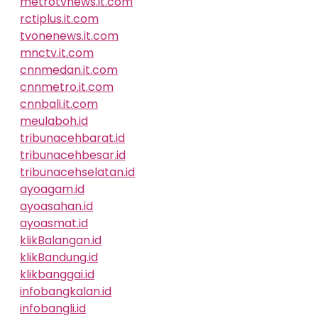
metrotvnews.it.com
rctiplus.it.com
tvonenews.it.com
mnctv.it.com
cnnmedan.it.com
cnnmetro.it.com
cnnbali.it.com
meulaboh.id
tribunacehbarat.id
tribunacehbesar.id
tribunacehselatan.id
ayoagam.id
ayoasahan.id
ayoasmat.id
klikBalangan.id
klikBandung.id
klikbanggai.id
infobangkalan.id
infobangli.id