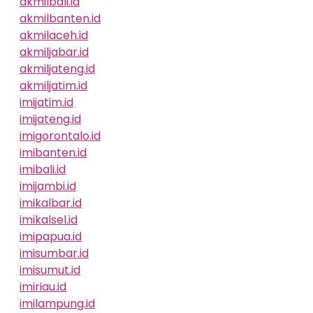
akmilbali.id
akmilbanten.id
akmilaceh.id
akmiljabar.id
akmiljateng.id
akmiljatim.id
imijatim.id
imijateng.id
imigorontalo.id
imibanten.id
imibali.id
imijambi.id
imikalbar.id
imikalsel.id
imipapua.id
imisumbar.id
imisumut.id
imiriau.id
imilampung.id