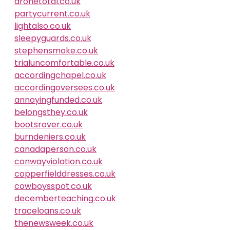
dronetotal.co.uk
partycurrent.co.uk
lightalso.co.uk
sleepyguards.co.uk
stephensmoke.co.uk
trialuncomfortable.co.uk
accordingchapel.co.uk
accordingoversees.co.uk
annoyingfunded.co.uk
belongsthey.co.uk
bootsrover.co.uk
burndeniers.co.uk
canadaperson.co.uk
conwayviolation.co.uk
copperfielddresses.co.uk
cowboysspot.co.uk
decemberteaching.co.uk
traceloans.co.uk
thenewsweek.co.uk