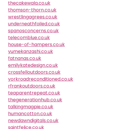
thecakewala.co.uk
thomson-thorn.co.uk
wrestlingagrees.co.uk
underneathfoiled.co.uk
spanosconcerns.co.uk
telecomblue.co.uk
house-of-hampers.co.uk
yumekanzashi.co.uk
fatnanas.co.uk
emilykatedesign.co.uk
crossfelloutdoors.co.uk
yorkroadreconditioned.co.uk
rfrankoutdoors.co.uk
teaparentrepeat.co.uk
thegenerationhub.co.uk
talkingmagpie.co.uk
humancotton.co.uk
newdawndigitals.co.uk
saintfelice.co.uk