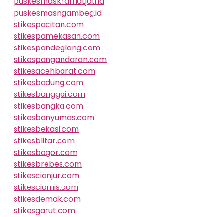
puskesmaskramatjati.id
puskesmasngambeg.id
stikespacitan.com
stikespamekasan.com
stikespandeglang.com
stikespangandaran.com
stikesacehbarat.com
stikesbadung.com
stikesbanggai.com
stikesbangka.com
stikesbanyumas.com
stikesbekasi.com
stikesblitar.com
stikesbogor.com
stikesbrebes.com
stikescianjur.com
stikesciamis.com
stikesdemak.com
stikesgarut.com