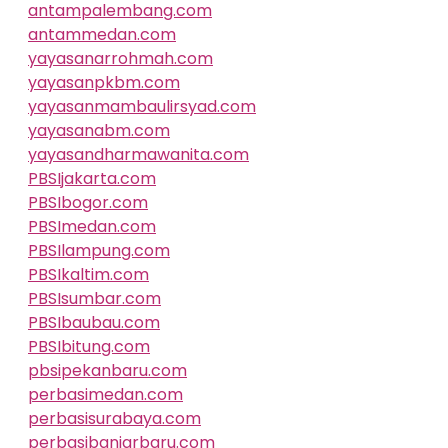
antampalembang.com
antammedan.com
yayasanarrohmah.com
yayasanpkbm.com
yayasanmambaulirsyad.com
yayasanabm.com
yayasandharmawanita.com
PBSIjakarta.com
PBSIbogor.com
PBSImedan.com
PBSIlampung.com
PBSIkaltim.com
PBSIsumbar.com
PBSIbaubau.com
PBSIbitung.com
pbsipekanbaru.com
perbasimedan.com
perbasisurabaya.com
perbasibanjarbaru.com