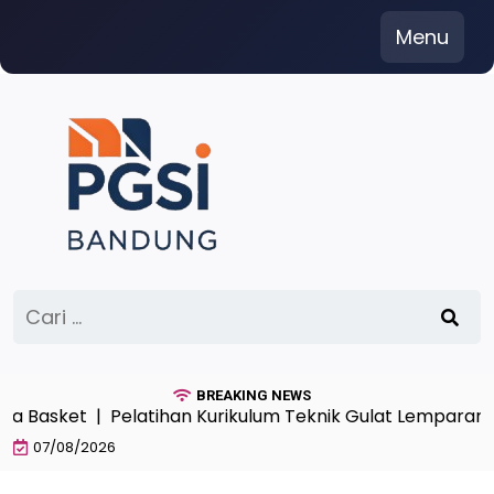
Skip
Menu
to
content
Cari
untuk:
BREAKING NEWS
sket |
Pelatihan Kurikulum Teknik Gulat Lemparan Angk
07/08/2026