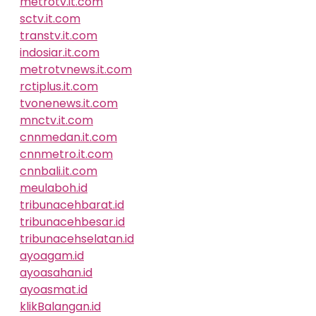
metrotv.it.com
sctv.it.com
transtv.it.com
indosiar.it.com
metrotvnews.it.com
rctiplus.it.com
tvonenews.it.com
mnctv.it.com
cnnmedan.it.com
cnnmetro.it.com
cnnbali.it.com
meulaboh.id
tribunacehbarat.id
tribunacehbesar.id
tribunacehselatan.id
ayoagam.id
ayoasahan.id
ayoasmat.id
klikBalangan.id