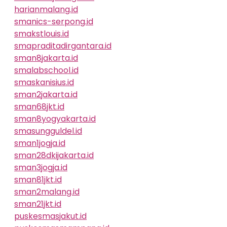
harianmalang.id
smanics-serpong.id
smakstlouis.id
smapraditadirgantara.id
sman8jakarta.id
smalabschool.id
smaskanisius.id
sman2jakarta.id
sman68jkt.id
sman8yogyakarta.id
smasungguldel.id
sman1jogja.id
sman28dkijakarta.id
sman3jogja.id
sman81jkt.id
sman2malang.id
sman21jkt.id
puskesmasjakut.id