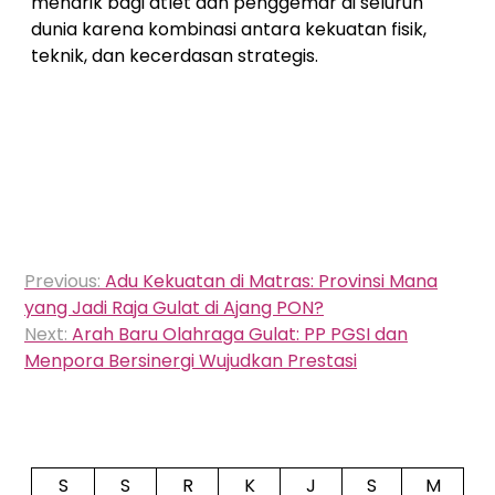
menarik bagi atlet dan penggemar di seluruh
dunia karena kombinasi antara kekuatan fisik,
teknik, dan kecerdasan strategis.
Navigasi
Previous:
Adu Kekuatan di Matras: Provinsi Mana
pos
yang Jadi Raja Gulat di Ajang PON?
Next:
Arah Baru Olahraga Gulat: PP PGSI dan
Menpora Bersinergi Wujudkan Prestasi
S
S
R
K
J
S
M