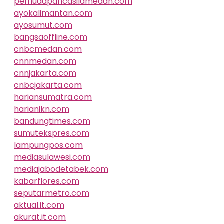
pemudapancasilamedan.com
ayokalimantan.com
ayosumut.com
bangsaoffline.com
cnbcmedan.com
cnnmedan.com
cnnjakarta.com
cnbcjakarta.com
hariansumatra.com
harianikn.com
bandungtimes.com
sumutekspres.com
lampungpos.com
mediasulawesi.com
mediajabodetabek.com
kabarflores.com
seputarmetro.com
aktual.it.com
akurat.it.com