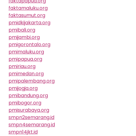
faktapapua.org
faktamaluku.org
faktasumut.org
pmidkijakarta.org
pmibali.org
pmijambi.org
pmigorontalo.org
pmimaluku.org
pmipapua.org
pmiriau.org
pmimedan.org
pmipalembang.org
pmijogja.org
pmibandung.org
pmibogor.org
pmisurabaya.org
smpn2semarang.id
smpn4semarang.id
smpn14jkt.id