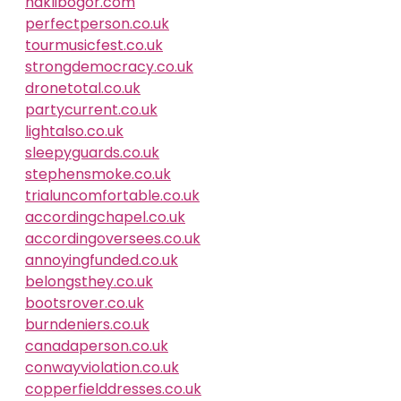
haklibogor.com
perfectperson.co.uk
tourmusicfest.co.uk
strongdemocracy.co.uk
dronetotal.co.uk
partycurrent.co.uk
lightalso.co.uk
sleepyguards.co.uk
stephensmoke.co.uk
trialuncomfortable.co.uk
accordingchapel.co.uk
accordingoversees.co.uk
annoyingfunded.co.uk
belongsthey.co.uk
bootsrover.co.uk
burndeniers.co.uk
canadaperson.co.uk
conwayviolation.co.uk
copperfielddresses.co.uk