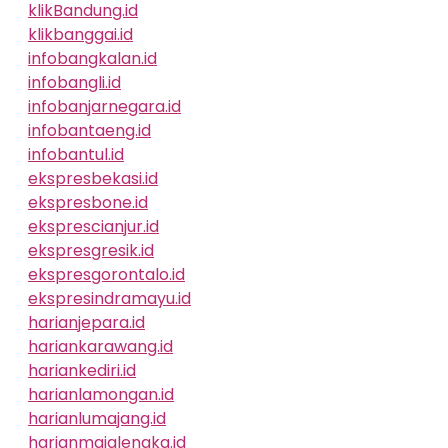
klikBandung.id
klikbanggai.id
infobangkalan.id
infobangli.id
infobanjarnegara.id
infobantaeng.id
infobantul.id
ekspresbekasi.id
ekspresbone.id
eksprescianjur.id
ekspresgresik.id
ekspresgorontalo.id
ekspresindramayu.id
harianjepara.id
hariankarawang.id
hariankediri.id
harianlamongan.id
harianlumajang.id
harianmajalengka.id