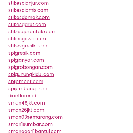
stikescianjur.com
stikesciamis.com
stikesdemak.com
stikesgarut.com
stikesgorontalo.com
stikesgowa.com
stikesgresik.com
spigresik.com
spigianyar.com
spigrobongan.com
spigunungkidul.com
spijember.com
spijombang.com
dianflores.id
sman48jkt.com
sman26jkt.com
sman03semarang.com
sman1sumbar.com
smanegeri1bantul.com