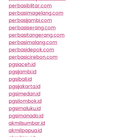
perbasiblitar.com
perbasimagelang.com
perbasijambi.com
perbasiserang.com
perbasitangerang.com
perbasimalang.com
perbasidepok.com
perbasicirebon.com
pgsiaceh.id
pgsijambi.id
pgsibali.id
pgsijakarta.id
pgsimedan.id
pgsilombok.id
pgsimaluku.id
pgsimanado.id
akmilsumbar.id
akmilpapua.id