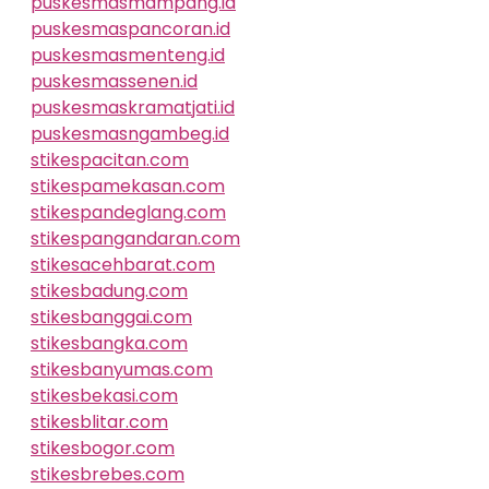
puskesmasmampang.id
puskesmaspancoran.id
puskesmasmenteng.id
puskesmassenen.id
puskesmaskramatjati.id
puskesmasngambeg.id
stikespacitan.com
stikespamekasan.com
stikespandeglang.com
stikespangandaran.com
stikesacehbarat.com
stikesbadung.com
stikesbanggai.com
stikesbangka.com
stikesbanyumas.com
stikesbekasi.com
stikesblitar.com
stikesbogor.com
stikesbrebes.com