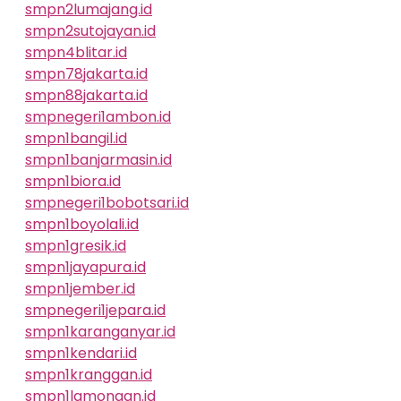
smpn2lumajang.id
smpn2sutojayan.id
smpn4blitar.id
smpn78jakarta.id
smpn88jakarta.id
smpnegeri1ambon.id
smpn1bangil.id
smpn1banjarmasin.id
smpn1biora.id
smpnegeri1bobotsari.id
smpn1boyolali.id
smpn1gresik.id
smpn1jayapura.id
smpn1jember.id
smpnegeri1jepara.id
smpn1karanganyar.id
smpn1kendari.id
smpn1kranggan.id
smpn1lamongan.id