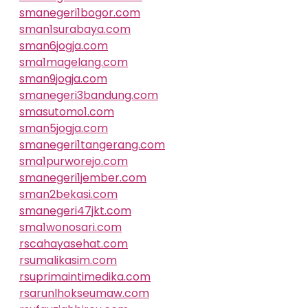
smanegeri1bogor.com
sman1surabaya.com
sman6jogja.com
sma1magelang.com
sman9jogja.com
smanegeri3bandung.com
smasutomo1.com
sman5jogja.com
smanegeri1tangerang.com
sma1purworejo.com
smanegeri1jember.com
sman2bekasi.com
smanegeri47jkt.com
sma1wonosari.com
rscahayasehat.com
rsumalikasim.com
rsuprimaintimedika.com
rsarunlhokseumaw.com