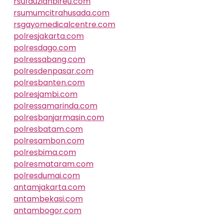
rsufauziahbireu.com
rsumumcitrahusada.com
rsgayomedicalcentre.com
polresjakarta.com
polresdago.com
polressabang.com
polresdenpasar.com
polresbanten.com
polresjambi.com
polressamarinda.com
polresbanjarmasin.com
polresbatam.com
polresambon.com
polresbima.com
polresmataram.com
polresdumai.com
antamjakarta.com
antambekasi.com
antambogor.com