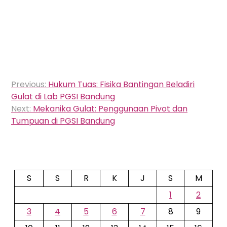
Navigasi
Previous:
Hukum Tuas: Fisika Bantingan Beladiri
pos
Gulat di Lab PGSI Bandung
Next:
Mekanika Gulat: Penggunaan Pivot dan
Tumpuan di PGSI Bandung
S
S
R
K
J
S
M
1
2
3
4
5
6
7
8
9