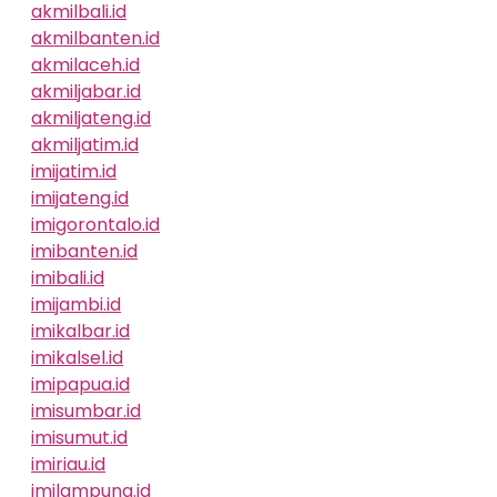
akmilbali.id
akmilbanten.id
akmilaceh.id
akmiljabar.id
akmiljateng.id
akmiljatim.id
imijatim.id
imijateng.id
imigorontalo.id
imibanten.id
imibali.id
imijambi.id
imikalbar.id
imikalsel.id
imipapua.id
imisumbar.id
imisumut.id
imiriau.id
imilampung.id