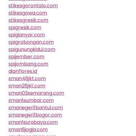
stikesgorontalo.com
stikesgowa.com
stikesgresik.com
spigresik.com
spigianyar.com
spigrobongan.com
spigunungkidul.com
spijember.com
spijombang.com
dianflores.id
sman48jkt.com
sman26jkt.com
sman03semarang.com
sman1sumbar.com
smanegeri1bantul.com
smanegeri1bogor.com
sman1surabaya.com
sman6jogja.com