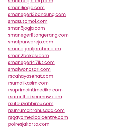
sma1magelang.com
sman9jogja.com
smanegeri3bandung.com
smasutomo1.com
sman5jogja.com
smanegeri1tangerang.com
sma1purworejo.com
smanegeri1jember.com
sman2bekasi.com
smanegeri47jkt.com
sma1wonosari.com
rscahayasehat.com
rsumalikasim.com
rsuprimaintimedika.com
rsarunlhokseumaw.com
rsufauziahbireu.com
rsumumcitrahusada.com
rsgayomedicalcentre.com
polresjakarta.com