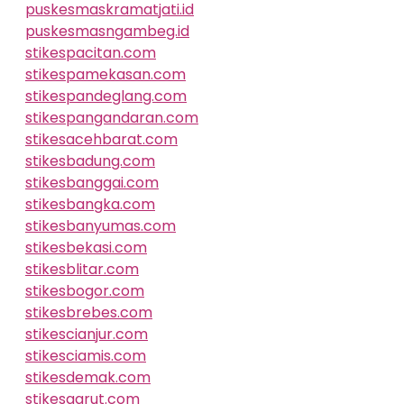
puskesmaskramatjati.id
puskesmasngambeg.id
stikespacitan.com
stikespamekasan.com
stikespandeglang.com
stikespangandaran.com
stikesacehbarat.com
stikesbadung.com
stikesbanggai.com
stikesbangka.com
stikesbanyumas.com
stikesbekasi.com
stikesblitar.com
stikesbogor.com
stikesbrebes.com
stikescianjur.com
stikesciamis.com
stikesdemak.com
stikesgarut.com