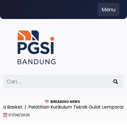
Skip
Menu
to
content
Cari
untuk:
BREAKING NEWS
sket |
Pelatihan Kurikulum Teknik Gulat Lemparan Ang
07/08/2026