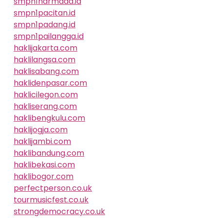
smpn1narmada.id
smpn1pacitan.id
smpn1padang.id
smpn1pailangga.id
haklijakarta.com
haklilangsa.com
haklisabang.com
haklidenpasar.com
haklicilegon.com
hakliserang.com
haklibengkulu.com
haklijogja.com
haklijambi.com
haklibandung.com
haklibekasi.com
haklibogor.com
perfectperson.co.uk
tourmusicfest.co.uk
strongdemocracy.co.uk