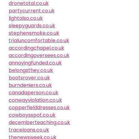
dronetotal.co.uk
partycurrent.co.uk
lightalso.co.uk
sleepyguards.co.uk
stephensmoke.co.uk
trialuncomfortable.co.uk
accordingchapel.co.uk
accordingoversees.co.uk
annoyingfunded.co.uk
belongsthey.co.uk
bootsrover.co.uk
burndeniers.co.uk
canadaperson.co.uk
conwayviolation.co.uk
copperfielddresses.co.uk
cowboysspot.co.uk
decemberteaching.co.uk
traceloans.co.uk
thenewsweek.co.uk