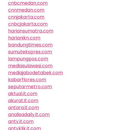
cnbcmedan.com
cnnmedan.com
cnnjakarta.com
cnbcjakarta.com
hariansumatra.com
harianikn.com
bandungtimes.com
sumutekspres.com
lampungpos.com
mediasulawesi.com
mediajabodetabek.com
kabarflores.com
seputarmetro.com
aktual.it.com
akurat.it.com
antara.it.com
analisadaily.it.com
antv.it.com
antvklik.it.com