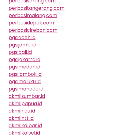
perbasiserang.com
perbasitangerang.com
perbasimalang.com
perbasidepok.com
perbasicirebon.com
pgsiaceh.id
pgsijambi.id
pgsibali.id
pgsijakarta.id
pgsimedan.id
pgsilombok.id
pgsimaluku.id
pgsimanado.id
akmilsumbar.id
akmilpapua.id
akmilriau.id
akmilntt.id
akmilkalbar.id
akmilkalsel.id