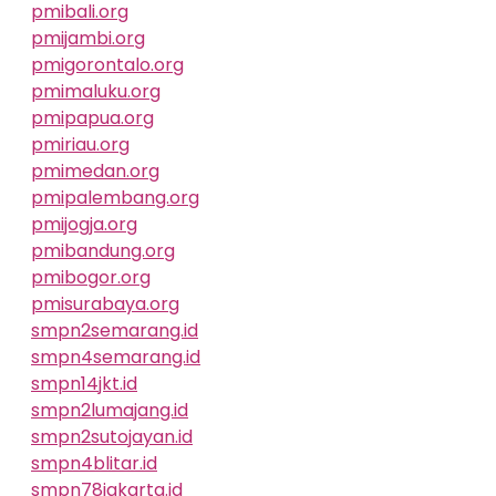
pmibali.org
pmijambi.org
pmigorontalo.org
pmimaluku.org
pmipapua.org
pmiriau.org
pmimedan.org
pmipalembang.org
pmijogja.org
pmibandung.org
pmibogor.org
pmisurabaya.org
smpn2semarang.id
smpn4semarang.id
smpn14jkt.id
smpn2lumajang.id
smpn2sutojayan.id
smpn4blitar.id
smpn78jakarta.id