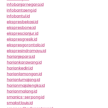
infobanjarnegara.id
infobantaeng.id
infobantul.id
ekspresbekasi.id
ekspresbone.id
eksprescianjur.id
ekspresgresik.id
ekspresgorontalo.id
ekspresindramayu.id
harianjepara.id
hariankarawang.id
hariankediri.id
harianlamongan.id
harianlumajang.id
harianmajalengka.id
harianmalang.id
smanics-serpong.id
smakstlouis.id