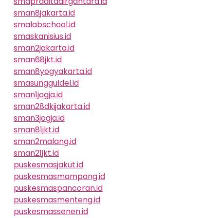
smapraditadirgantara.id
sman8jakarta.id
smalabschool.id
smaskanisius.id
sman2jakarta.id
sman68jkt.id
sman8yogyakarta.id
smasungguldel.id
sman1jogja.id
sman28dkijakarta.id
sman3jogja.id
sman81jkt.id
sman2malang.id
sman21jkt.id
puskesmasjakut.id
puskesmasmampang.id
puskesmaspancoran.id
puskesmasmenteng.id
puskesmassenen.id