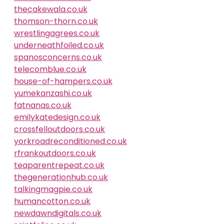
thecakewala.co.uk
thomson-thorn.co.uk
wrestlingagrees.co.uk
underneathfoiled.co.uk
spanosconcerns.co.uk
telecomblue.co.uk
house-of-hampers.co.uk
yumekanzashi.co.uk
fatnanas.co.uk
emilykatedesign.co.uk
crossfelloutdoors.co.uk
yorkroadreconditioned.co.uk
rfrankoutdoors.co.uk
teaparentrepeat.co.uk
thegenerationhub.co.uk
talkingmagpie.co.uk
humancotton.co.uk
newdawndigitals.co.uk