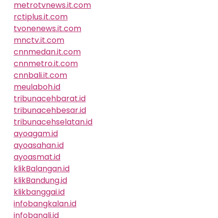
metrotvnews.it.com
rctiplus.it.com
tvonenews.it.com
mnctv.it.com
cnnmedan.it.com
cnnmetro.it.com
cnnbali.it.com
meulaboh.id
tribunacehbarat.id
tribunacehbesar.id
tribunacehselatan.id
ayoagam.id
ayoasahan.id
ayoasmat.id
klikBalangan.id
klikBandung.id
klikbanggai.id
infobangkalan.id
infobangli.id