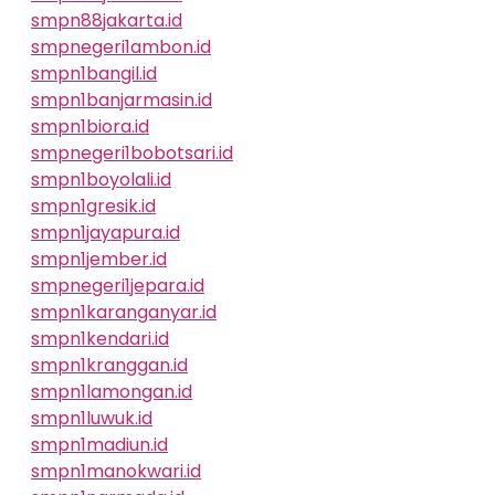
smpn88jakarta.id
smpnegeri1ambon.id
smpn1bangil.id
smpn1banjarmasin.id
smpn1biora.id
smpnegeri1bobotsari.id
smpn1boyolali.id
smpn1gresik.id
smpn1jayapura.id
smpn1jember.id
smpnegeri1jepara.id
smpn1karanganyar.id
smpn1kendari.id
smpn1kranggan.id
smpn1lamongan.id
smpn1luwuk.id
smpn1madiun.id
smpn1manokwari.id