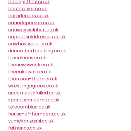
belongsthey.co.uk
bootsrover.co.uk
burndeniers.co.uk
canadaperson.co.uk
conwayviolation.co.uk
copperfielddresses.co.uk
cowboysspot.co.uk
decemberteaching.co.uk
traceloans.co.uk
thenewsweek.co.uk
thecakewala.co.uk
thomson-thorn.co.uk
wrestlingagrees.co.uk
underneathfoiled.co.uk
spanosconcerns.co.uk
telecomblue.co.uk
house-of-hampers.co.uk
yumekanzashi.co.uk
fatnanas.co.uk