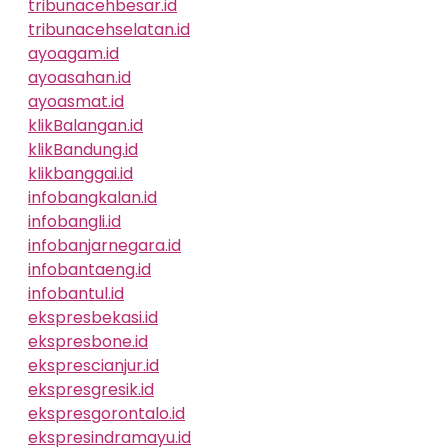
tribunacehbesar.id
tribunacehselatan.id
ayoagam.id
ayoasahan.id
ayoasmat.id
klikBalangan.id
klikBandung.id
klikbanggai.id
infobangkalan.id
infobangli.id
infobanjarnegara.id
infobantaeng.id
infobantul.id
ekspresbekasi.id
ekspresbone.id
eksprescianjur.id
ekspresgresik.id
ekspresgorontalo.id
ekspresindramayu.id