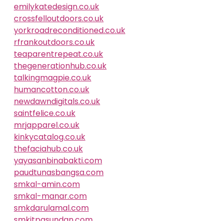
emilykatedesign.co.uk
crossfelloutdoors.co.uk
yorkroadreconditioned.co.uk
rfrankoutdoors.co.uk
teaparentrepeat.co.uk
thegenerationhub.co.uk
talkingmagpie.co.uk
humancotton.co.uk
newdawndigitals.co.uk
saintfelice.co.uk
mrjapparel.co.uk
kinkycatalog.co.uk
thefaciahub.co.uk
yayasanbinabakti.com
paudtunasbangsa.com
smkal-amin.com
smkal-manar.com
smkdarulamal.com
smkitpasundan.com