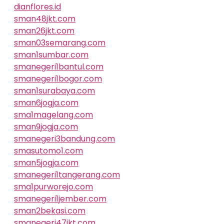
dianflores.id
sman48jkt.com
sman26jkt.com
sman03semarang.com
sman1sumbar.com
smanegeri1bantul.com
smanegeri1bogor.com
sman1surabaya.com
sman6jogja.com
sma1magelang.com
sman9jogja.com
smanegeri3bandung.com
smasutomo1.com
sman5jogja.com
smanegeri1tangerang.com
sma1purworejo.com
smanegeri1jember.com
sman2bekasi.com
smanegeri47jkt.com