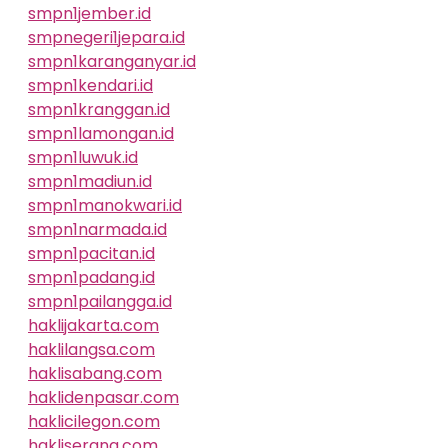
smpn1jember.id
smpnegeri1jepara.id
smpn1karanganyar.id
smpn1kendari.id
smpn1kranggan.id
smpn1lamongan.id
smpn1luwuk.id
smpn1madiun.id
smpn1manokwari.id
smpn1narmada.id
smpn1pacitan.id
smpn1padang.id
smpn1pailangga.id
haklijakarta.com
haklilangsa.com
haklisabang.com
haklidenpasar.com
haklicilegon.com
hakliserang.com