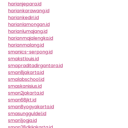
harianjepara.id
hariankarawang.id
hariankediri.id
harianlamongan.id
harianlumajang.id
harianmajalengka.id
harianmalang.id
smanics-serpong.id
smakstlouis.id
smapraditadirgantara.id
sman8jakarta.id
smalabschool.id
smaskanisius.id
sman2jakarta.id
sman68jkt.id
sman8yogyakarta.id
smasungguldel.id
sman1jogja.id
sman28dkijakarta.id