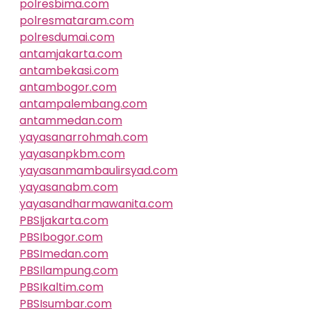
polresbima.com
polresmataram.com
polresdumai.com
antamjakarta.com
antambekasi.com
antambogor.com
antampalembang.com
antammedan.com
yayasanarrohmah.com
yayasanpkbm.com
yayasanmambaulirsyad.com
yayasanabm.com
yayasandharmawanita.com
PBSIjakarta.com
PBSIbogor.com
PBSImedan.com
PBSIlampung.com
PBSIkaltim.com
PBSIsumbar.com