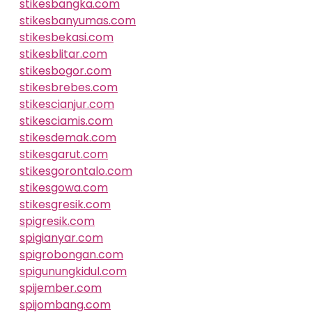
stikesbangka.com
stikesbanyumas.com
stikesbekasi.com
stikesblitar.com
stikesbogor.com
stikesbrebes.com
stikescianjur.com
stikesciamis.com
stikesdemak.com
stikesgarut.com
stikesgorontalo.com
stikesgowa.com
stikesgresik.com
spigresik.com
spigianyar.com
spigrobongan.com
spigunungkidul.com
spijember.com
spijombang.com