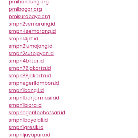
pmibandung.org
pmibogor.org
pmisurabaya.org
smpn2semarang.id
smpn4semarang.id
smpn14jkt.id
smpn2lumajang.id
smpn2sutojayan.id
smpn4blitar.id
smpn78jakarta.id
smpn88jakarta.id
smpnegeri1ambon.id
smpn1bangil.id
smpn1banjarmasin.id
smpn1biora.id
smpnegeri1bobotsari.id
smpn1boyolali.id
smpn1gresik.id
smpn1jayapura.id