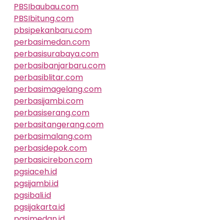
PBSIbaubau.com
PBSIbitung.com
pbsipekanbaru.com
perbasimedan.com
perbasisurabaya.com
perbasibanjarbaru.com
perbasiblitar.com
perbasimagelang.com
perbasijambi.com
perbasiserang.com
perbasitangerang.com
perbasimalang.com
perbasidepok.com
perbasicirebon.com
pgsiaceh.id
pgsijambi.id
pgsibali.id
pgsijakarta.id
pgsimedan.id