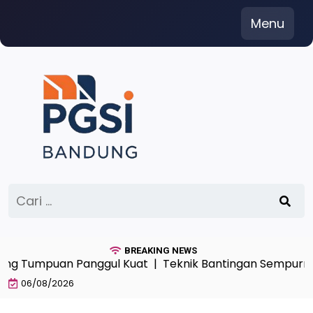
Skip
Menu
to
content
Cari
untuk:
BREAKING NEWS
Tumpuan Panggul Kuat |
Teknik Bantingan Sempurna di A
06/08/2026