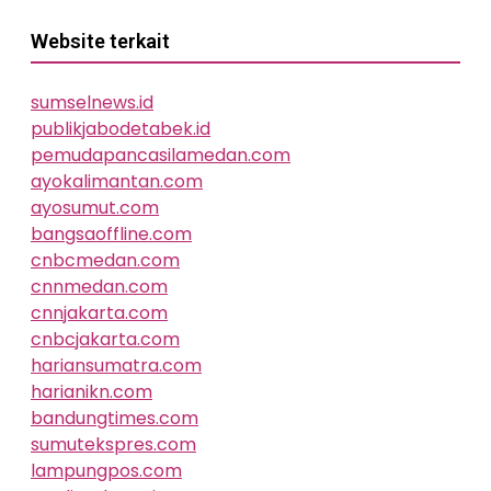
Website terkait
sumselnews.id
publikjabodetabek.id
pemudapancasilamedan.com
ayokalimantan.com
ayosumut.com
bangsaoffline.com
cnbcmedan.com
cnnmedan.com
cnnjakarta.com
cnbcjakarta.com
hariansumatra.com
harianikn.com
bandungtimes.com
sumutekspres.com
lampungpos.com