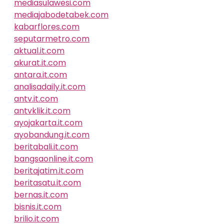
mediasulawesi.com
mediajabodetabek.com
kabarflores.com
seputarmetro.com
aktual.it.com
akurat.it.com
antara.it.com
analisadaily.it.com
antv.it.com
antvklik.it.com
ayojakarta.it.com
ayobandung.it.com
beritabali.it.com
bangsaonline.it.com
beritajatim.it.com
beritasatu.it.com
bernas.it.com
bisnis.it.com
brilio.it.com