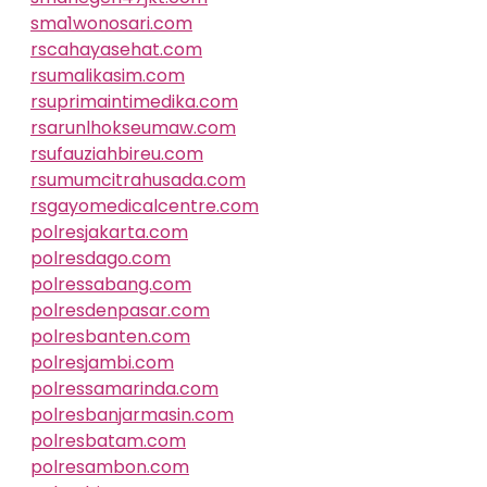
sma1wonosari.com
rscahayasehat.com
rsumalikasim.com
rsuprimaintimedika.com
rsarunlhokseumaw.com
rsufauziahbireu.com
rsumumcitrahusada.com
rsgayomedicalcentre.com
polresjakarta.com
polresdago.com
polressabang.com
polresdenpasar.com
polresbanten.com
polresjambi.com
polressamarinda.com
polresbanjarmasin.com
polresbatam.com
polresambon.com