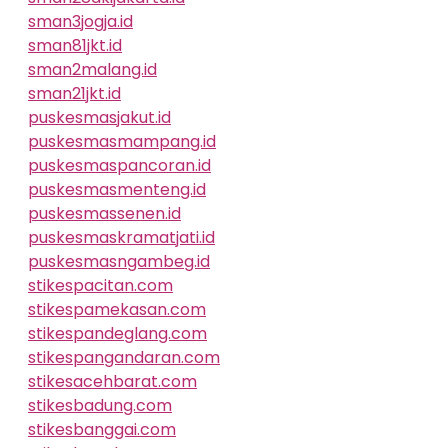
sman3jogja.id
sman81jkt.id
sman2malang.id
sman21jkt.id
puskesmasjakut.id
puskesmasmampang.id
puskesmaspancoran.id
puskesmasmenteng.id
puskesmassenen.id
puskesmaskramatjati.id
puskesmasngambeg.id
stikespacitan.com
stikespamekasan.com
stikespandeglang.com
stikespangandaran.com
stikesacehbarat.com
stikesbadung.com
stikesbanggai.com