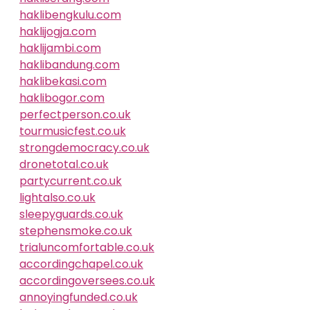
haklibengkulu.com
haklijogja.com
haklijambi.com
haklibandung.com
haklibekasi.com
haklibogor.com
perfectperson.co.uk
tourmusicfest.co.uk
strongdemocracy.co.uk
dronetotal.co.uk
partycurrent.co.uk
lightalso.co.uk
sleepyguards.co.uk
stephensmoke.co.uk
trialuncomfortable.co.uk
accordingchapel.co.uk
accordingoversees.co.uk
annoyingfunded.co.uk