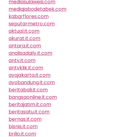
mediasulawesi.com
mediajabodetabek.com
kabarflores.com
seputarmetro.com
aktual.it.com
akurat.it.com
antara.it.com
analisadaily.it.com
antv.it.com
antvklik.it.com
ayojakarta.it.com
ayobandung.it.com
beritabali.it.com
bangsaonline.it.com
beritajatim.it.com
beritasatu.it.com
bernas.it.com
bisnis.it.com
brilio.it.com