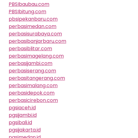
PBSIbaubau.com
PBSIbitung.com
pbsipekanbaru.com
perbasimedan.com
perbasisurabaya.com
perbasibanjarbaru.com
perbasiblitar.com
perbasimagelang.com
perbasijambi.com
perbasiserang.com
perbasitangerang.com
perbasimalang.com
perbasidepok.com
perbasicirebon.com
pgsiaceh.id
pgsijambi.id
pgsibali.id
pgsijakarta.id
pgsimedan.id