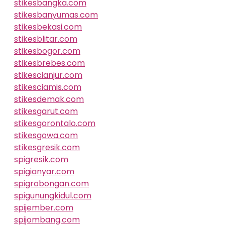
stikesbangka.com
stikesbanyumas.com
stikesbekasi.com
stikesblitar.com
stikesbogor.com
stikesbrebes.com
stikescianjur.com
stikesciamis.com
stikesdemak.com
stikesgarut.com
stikesgorontalo.com
stikesgowa.com
stikesgresik.com
spigresik.com
spigianyar.com
spigrobongan.com
spigunungkidul.com
spijember.com
spijombang.com