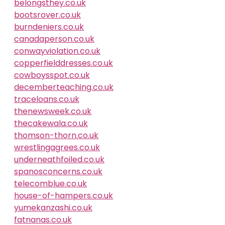
belongsthey.co.uk
bootsrover.co.uk
burndeniers.co.uk
canadaperson.co.uk
conwayviolation.co.uk
copperfielddresses.co.uk
cowboysspot.co.uk
decemberteaching.co.uk
traceloans.co.uk
thenewsweek.co.uk
thecakewala.co.uk
thomson-thorn.co.uk
wrestlingagrees.co.uk
underneathfoiled.co.uk
spanosconcerns.co.uk
telecomblue.co.uk
house-of-hampers.co.uk
yumekanzashi.co.uk
fatnanas.co.uk