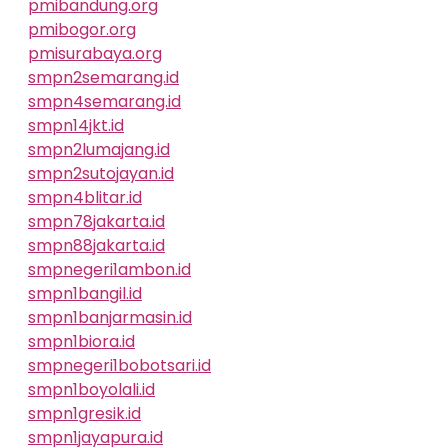
pmibandung.org
pmibogor.org
pmisurabaya.org
smpn2semarang.id
smpn4semarang.id
smpn14jkt.id
smpn2lumajang.id
smpn2sutojayan.id
smpn4blitar.id
smpn78jakarta.id
smpn88jakarta.id
smpnegeri1ambon.id
smpn1bangil.id
smpn1banjarmasin.id
smpn1biora.id
smpnegeri1bobotsari.id
smpn1boyolali.id
smpn1gresik.id
smpn1jayapura.id