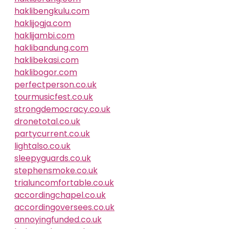
haklibengkulu.com
haklijogja.com
haklijambi.com
haklibandung.com
haklibekasi.com
haklibogor.com
perfectperson.co.uk
tourmusicfest.co.uk
strongdemocracy.co.uk
dronetotal.co.uk
partycurrent.co.uk
lightalso.co.uk
sleepyguards.co.uk
stephensmoke.co.uk
trialuncomfortable.co.uk
accordingchapel.co.uk
accordingoversees.co.uk
annoyingfunded.co.uk