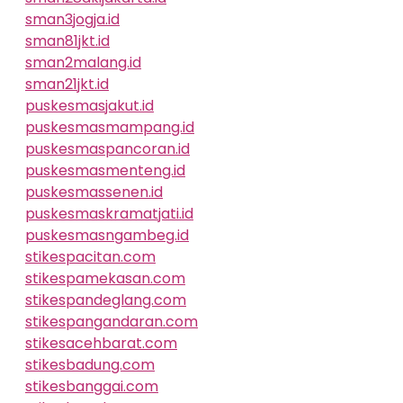
sman3jogja.id
sman81jkt.id
sman2malang.id
sman21jkt.id
puskesmasjakut.id
puskesmasmampang.id
puskesmaspancoran.id
puskesmasmenteng.id
puskesmassenen.id
puskesmaskramatjati.id
puskesmasngambeg.id
stikespacitan.com
stikespamekasan.com
stikespandeglang.com
stikespangandaran.com
stikesacehbarat.com
stikesbadung.com
stikesbanggai.com