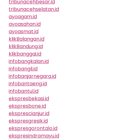
tribunacehbesar.id
tribunacehselatan.id
ayoagam.id
ayoasahan.id
ayoasmat.id
klikBalangan.id
klikBandung.id
klikbanggai.id
infobangkalan.id
infobangli.id
infobanjarnegara.id
infobantaeng.id
infobantul.id
ekspresbekasi.id
ekspresbone.id
eksprescianjur.id
ekspresgresik.id
ekspresgorontalo.id
ekspresindramayu.id