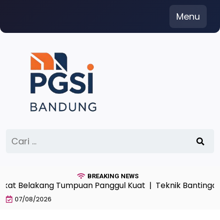
Skip
Menu
to
content
Cari
untuk:
BREAKING NEWS
 Belakang Tumpuan Panggul Kuat |
Teknik Bantingan Sem
07/08/2026