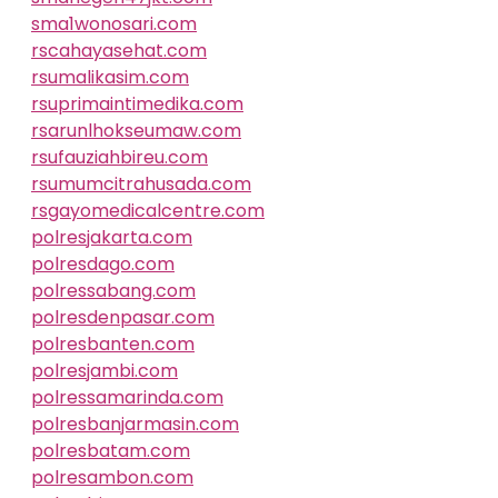
sma1wonosari.com
rscahayasehat.com
rsumalikasim.com
rsuprimaintimedika.com
rsarunlhokseumaw.com
rsufauziahbireu.com
rsumumcitrahusada.com
rsgayomedicalcentre.com
polresjakarta.com
polresdago.com
polressabang.com
polresdenpasar.com
polresbanten.com
polresjambi.com
polressamarinda.com
polresbanjarmasin.com
polresbatam.com
polresambon.com