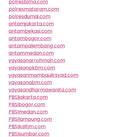
polresbima.com
polresmataram.com
polresdumai.com
antamjakarta.com
antambekasi.com
antambogor.com
antampalembang.com
antammedan.com
yayasanarrohmah.com
yayasanpkbm.com
yayasanmambaulirsyad.com
yayasanabm.com
yayasandharmawanita.com
PBSIjakarta.com
PBSIbogor.com
PBSImedan.com
PBSIlampung.com
PBSIkaltim.com
PBSIsumbar.com