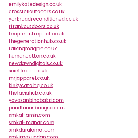
emilykatedesign.co.uk
crossfelloutdoors.co.uk
yorkroadreconditioned.co.uk
rfrankoutdoors.co.uk
teaparentrepeat.co.uk
thegenerationhub.co.uk
talkingmagpie.co.uk
humancotton.co.uk
newdawndigitals.co.uk
saintfelice.co.uk
mrjapparel.co.uk
kinkycatalog.co.uk
thefaciahub.co.uk
yayasanbinabakti.com
paudtunasbangsa.com
smkal-amin.com
smkal-manar.com
smkdarulamal.com
smkitpasundan.com