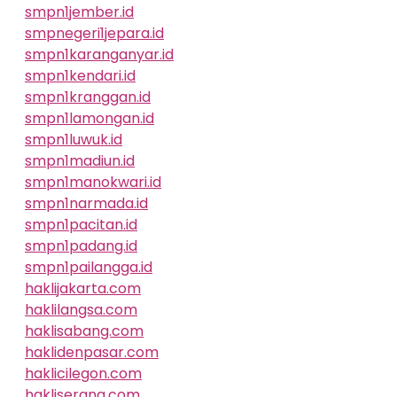
smpn1jember.id
smpnegeri1jepara.id
smpn1karanganyar.id
smpn1kendari.id
smpn1kranggan.id
smpn1lamongan.id
smpn1luwuk.id
smpn1madiun.id
smpn1manokwari.id
smpn1narmada.id
smpn1pacitan.id
smpn1padang.id
smpn1pailangga.id
haklijakarta.com
haklilangsa.com
haklisabang.com
haklidenpasar.com
haklicilegon.com
hakliserang.com