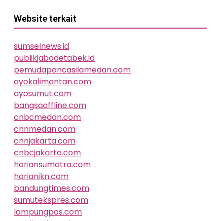
Website terkait
sumselnews.id
publikjabodetabek.id
pemudapancasilamedan.com
ayokalimantan.com
ayosumut.com
bangsaoffline.com
cnbcmedan.com
cnnmedan.com
cnnjakarta.com
cnbcjakarta.com
hariansumatra.com
harianikn.com
bandungtimes.com
sumutekspres.com
lampungpos.com