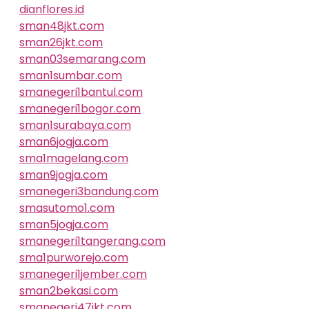
dianflores.id
sman48jkt.com
sman26jkt.com
sman03semarang.com
sman1sumbar.com
smanegeri1bantul.com
smanegeri1bogor.com
sman1surabaya.com
sman6jogja.com
sma1magelang.com
sman9jogja.com
smanegeri3bandung.com
smasutomo1.com
sman5jogja.com
smanegeri1tangerang.com
sma1purworejo.com
smanegeri1jember.com
sman2bekasi.com
smanegeri47jkt.com