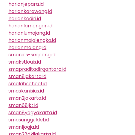
harianjepara.id
hariankarawang.id
hariankediri.id
harianlamongan.id
harianlumajang.id
harianmajalengka.id
harianmalang.id
smanics-serpong.id
smakstlouis.id
smapraditadirgantara.id
sman8jakarta.id
smalabschool.id
smaskanisius.id
sman2jakarta.id
sman68jkt.id
sman8yogyakarta.id
smasungguldel.id
sman1jogja.id
sman28dkijakarta.id