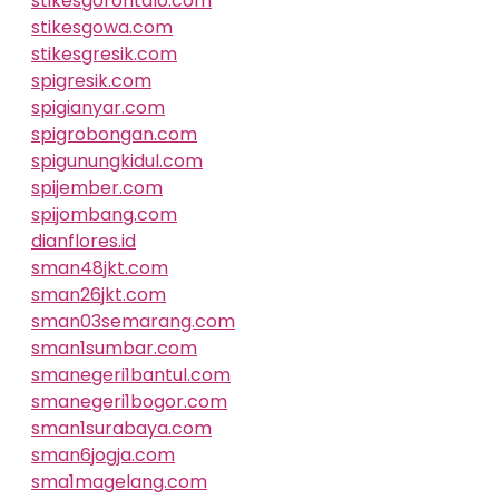
stikesgorontalo.com
stikesgowa.com
stikesgresik.com
spigresik.com
spigianyar.com
spigrobongan.com
spigunungkidul.com
spijember.com
spijombang.com
dianflores.id
sman48jkt.com
sman26jkt.com
sman03semarang.com
sman1sumbar.com
smanegeri1bantul.com
smanegeri1bogor.com
sman1surabaya.com
sman6jogja.com
sma1magelang.com