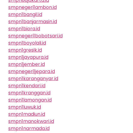
smpn88jakarta.id
smpnegeri1ambon.id
smpn1bangil.id
smpn1banjarmasin.id
smpn1biora.id
smpnegeri1bobotsari.id
smpn1boyolali.id
smpn1gresik.id
smpn1jayapura.id
smpn1jember.id
smpnegeri1jepara.id
smpn1karanganyar.id
smpn1kendari.id
smpn1kranggan.id
smpn1lamongan.id
smpn1luwuk.id
smpn1madiun.id
smpn1manokwari.id
smpn1narmada.id