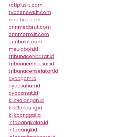
rctiplus.it.com
tvonenews.it.com
mnctv.it.com
cnnmedan.it.com
cnnmetro.it.com
cnnbali.it.com
meulaboh.id
tribunacehbarat.id
tribunacehbesar.id
tribunacehselatan.id
ayoagam.id
ayoasahan.id
ayoasmat.id
klikBalangan.id
klikBandung.id
klikbanggai.id
infobangkalan.id
infobangli.id