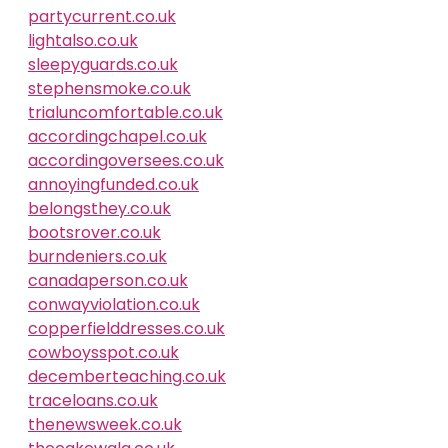
partycurrent.co.uk
lightalso.co.uk
sleepyguards.co.uk
stephensmoke.co.uk
trialuncomfortable.co.uk
accordingchapel.co.uk
accordingoversees.co.uk
annoyingfunded.co.uk
belongsthey.co.uk
bootsrover.co.uk
burndeniers.co.uk
canadaperson.co.uk
conwayviolation.co.uk
copperfielddresses.co.uk
cowboysspot.co.uk
decemberteaching.co.uk
traceloans.co.uk
thenewsweek.co.uk