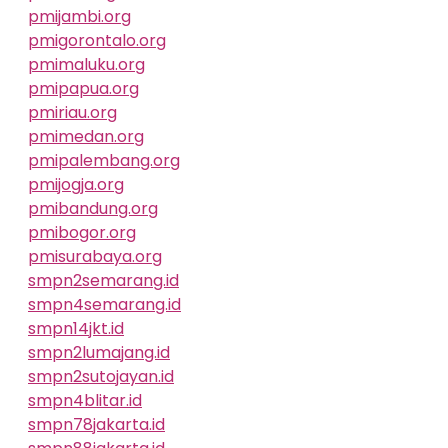
pmijambi.org
pmigorontalo.org
pmimaluku.org
pmipapua.org
pmiriau.org
pmimedan.org
pmipalembang.org
pmijogja.org
pmibandung.org
pmibogor.org
pmisurabaya.org
smpn2semarang.id
smpn4semarang.id
smpn14jkt.id
smpn2lumajang.id
smpn2sutojayan.id
smpn4blitar.id
smpn78jakarta.id