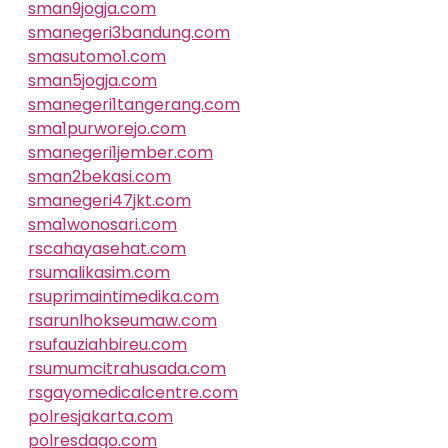
sman9jogja.com
smanegeri3bandung.com
smasutomo1.com
sman5jogja.com
smanegeri1tangerang.com
sma1purworejo.com
smanegeri1jember.com
sman2bekasi.com
smanegeri47jkt.com
sma1wonosari.com
rscahayasehat.com
rsumalikasim.com
rsuprimaintimedika.com
rsarunlhokseumaw.com
rsufauziahbireu.com
rsumumcitrahusada.com
rsgayomedicalcentre.com
polresjakarta.com
polresdago.com