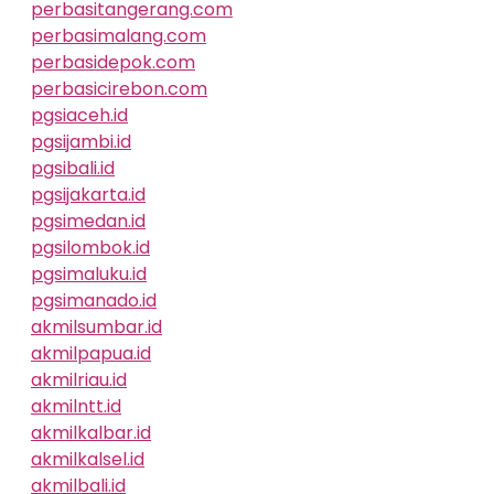
perbasitangerang.com
perbasimalang.com
perbasidepok.com
perbasicirebon.com
pgsiaceh.id
pgsijambi.id
pgsibali.id
pgsijakarta.id
pgsimedan.id
pgsilombok.id
pgsimaluku.id
pgsimanado.id
akmilsumbar.id
akmilpapua.id
akmilriau.id
akmilntt.id
akmilkalbar.id
akmilkalsel.id
akmilbali.id