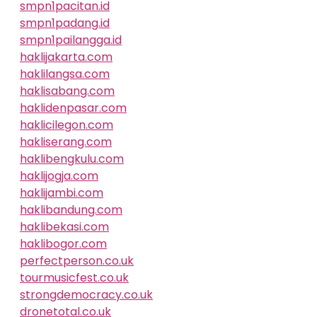
smpn1pacitan.id
smpn1padang.id
smpn1pailangga.id
haklijakarta.com
haklilangsa.com
haklisabang.com
haklidenpasar.com
haklicilegon.com
hakliserang.com
haklibengkulu.com
haklijogja.com
haklijambi.com
haklibandung.com
haklibekasi.com
haklibogor.com
perfectperson.co.uk
tourmusicfest.co.uk
strongdemocracy.co.uk
dronetotal.co.uk