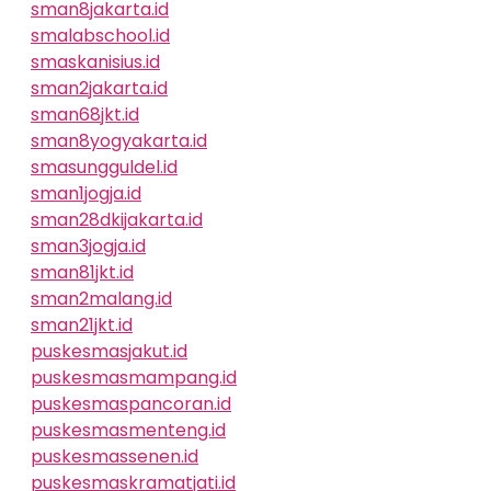
sman8jakarta.id
smalabschool.id
smaskanisius.id
sman2jakarta.id
sman68jkt.id
sman8yogyakarta.id
smasungguldel.id
sman1jogja.id
sman28dkijakarta.id
sman3jogja.id
sman81jkt.id
sman2malang.id
sman21jkt.id
puskesmasjakut.id
puskesmasmampang.id
puskesmaspancoran.id
puskesmasmenteng.id
puskesmassenen.id
puskesmaskramatjati.id