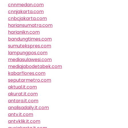
cnnmedan.com
cnnjakarta.com
cnbcjakarta.com
hariansumatra.com
harianikn.com
bandungtimes.com
sumutekspres.com
lampungpos.com
mediasulawesi.com
mediajabodetabek.com
kabarflores.com
seputarmetro.com
aktual.it.com
akurat.it.com
antara.it.com
analisadaily.it.com
antv.it.com
antvklik.it.com