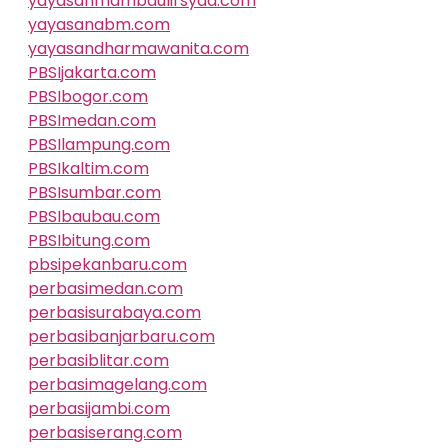
yayasanmambaulirsyad.com
yayasanabm.com
yayasandharmawanita.com
PBSIjakarta.com
PBSIbogor.com
PBSImedan.com
PBSIlampung.com
PBSIkaltim.com
PBSIsumbar.com
PBSIbaubau.com
PBSIbitung.com
pbsipekanbaru.com
perbasimedan.com
perbasisurabaya.com
perbasibanjarbaru.com
perbasiblitar.com
perbasimagelang.com
perbasijambi.com
perbasiserang.com