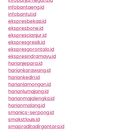
infobanjarnegara.id
infobantaeng.id
infobantul.id
ekspresbekasi.id
ekspresbone.id
eksprescianjur.id
ekspresgresik.id
ekspresgorontalo.id
ekspresindramayu.id
harianjepara.id
hariankarawang.id
hariankediri.id
harianlamongan.id
harianlumajang.id
harianmajalengka.id
harianmalang.id
smanics-serpong.id
smakstlouis.id
smapraditadirgantara.id