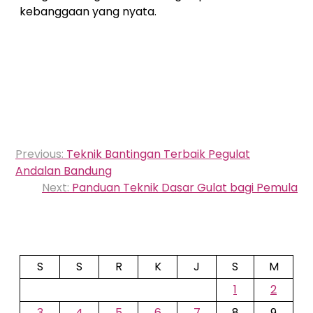
kebanggaan yang nyata.
Navigasi
Previous:
Teknik Bantingan Terbaik Pegulat
pos
Andalan Bandung
Next:
Panduan Teknik Dasar Gulat bagi Pemula
S
S
R
K
J
S
M
1
2
3
4
5
6
7
8
9