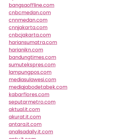
bangsaoffline.com
cnbcmedan.com
cnnmedan.com
cnnjakarta.com
cnbcjakarta.com
hariansumatra.com
harianikn.com
bandungtimes.com
sumutekspres.com
lampungpos.com
mediasulawesi.com
mediajabodetabek.com
kabarflores.com
seputarmetro.com
aktual.it.com
akurat.it.com
antara.it.com
analisadaily.it.com