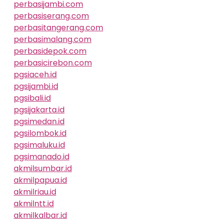
perbasijambi.com
perbasiserang.com
perbasitangerang.com
perbasimalang.com
perbasidepok.com
perbasicirebon.com
pgsiaceh.id
pgsijambi.id
pgsibali.id
pgsijakarta.id
pgsimedan.id
pgsilombok.id
pgsimaluku.id
pgsimanado.id
akmilsumbar.id
akmilpapua.id
akmilriau.id
akmilntt.id
akmilkalbar.id