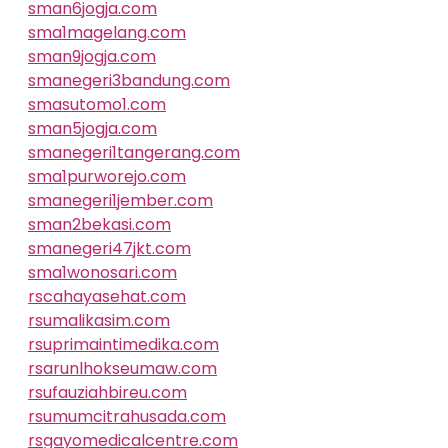
sman6jogja.com
sma1magelang.com
sman9jogja.com
smanegeri3bandung.com
smasutomo1.com
sman5jogja.com
smanegeri1tangerang.com
sma1purworejo.com
smanegeri1jember.com
sman2bekasi.com
smanegeri47jkt.com
sma1wonosari.com
rscahayasehat.com
rsumalikasim.com
rsuprimaintimedika.com
rsarunlhokseumaw.com
rsufauziahbireu.com
rsumumcitrahusada.com
rsgayomedicalcentre.com