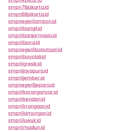
smpn4blitar.id
smpn78jakarta.id
smpn88jakarta.id
smpnegeri1ambon.id
smpn1bangil.id
smpn1banjarmasin.id
smpn1biora.id
smpnegeri1bobotsari.id
smpn1boyolali.id
smpn1gresik.id
smpn1jayapura.id
smpn1jember.id
smpnegeri1jepara.id
smpn1karanganyar.id
smpn1kendari.id
smpn1kranggan.id
smpn1lamongan.id
smpn1luwuk.id
smpn1madiun.id