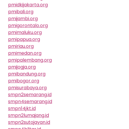
pmidkijakarta.org
pmibali.org
pmijambi.org
pmigorontalo.org
pmimaluku.org
pmipapua.org
pmiriau.org
pmimedan.org
pmipalembang.org
pmijogja.org
pmibandung.org
pmibogor.org
pmisurabaya.org
smpn2semarang.id
smpn4semarang.id
smpn14jkt.id
smpn2lumajang.id
smpn2sutojayan.id