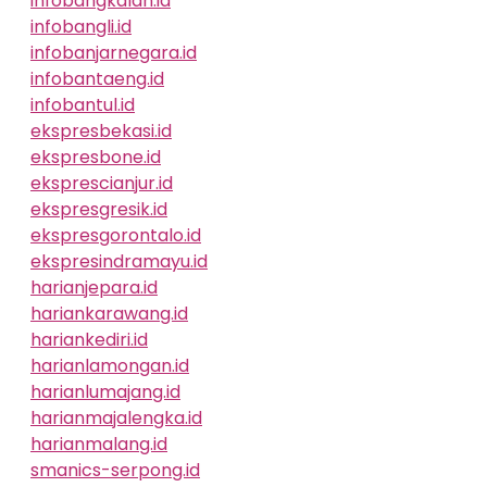
infobangkalan.id
infobangli.id
infobanjarnegara.id
infobantaeng.id
infobantul.id
ekspresbekasi.id
ekspresbone.id
eksprescianjur.id
ekspresgresik.id
ekspresgorontalo.id
ekspresindramayu.id
harianjepara.id
hariankarawang.id
hariankediri.id
harianlamongan.id
harianlumajang.id
harianmajalengka.id
harianmalang.id
smanics-serpong.id