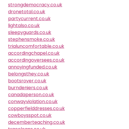
strongdemocracy.co.uk
dronetotal.co.uk
partycurrent.co.uk
lightalso.co.uk
sleepyguards.co.uk
stephensmoke.co.uk
trialuncomfortable.co.uk
accordingchapel.co.uk
accordingoversees.co.uk
annoyingfunded.co.uk
belongsthey.co.uk
bootsrover.co.uk
burndeniers.co.uk
canadaperson.co.uk
conwayviolation.co.uk
copperfielddresses.co.uk
cowboysspot.co.uk
decemberteaching.co.uk