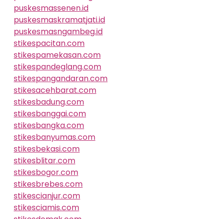
puskesmassenen.id
puskesmaskramatjati.id
puskesmasngambeg.id
stikespacitan.com
stikespamekasan.com
stikespandeglang.com
stikespangandaran.com
stikesacehbarat.com
stikesbadung.com
stikesbanggai.com
stikesbangka.com
stikesbanyumas.com
stikesbekasi.com
stikesblitar.com
stikesbogor.com
stikesbrebes.com
stikescianjur.com
stikesciamis.com