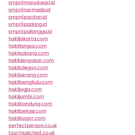
smpn1manokwari.id
smpn1narmada.id
smpn1pacitan.id
smpn1padang.id
smpn1pailangga.id
haklijakarta.com
haklilangsa.com
haklisabang.com
haklidenpasar.com
haklicilegon.com
hakliserang.com
haklibengkulu.com
haklijogja.com
haklijambi.com
haklibandung.com
haklibekasi.com
haklibogor.com
perfectperson.co.uk
tourmusicfest.co.uk