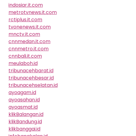
indosiar.it.com
metrotvnews.it.com
rctiplus.it.com
tvonenews.it.com
mnctv.it.com
cnnmedan.it.com
cnnmetro.it.com
cnnbali.it.com
meulaboh.id
tribunacehbarat.id
tribunacehbesar.id
tribunacehselatan.id
ayoagam.id
ayoasahan.id
ayoasmat.id
klikBalangan.id
klikBandung.id
klikbanggai.id