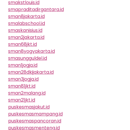
smakstlouis.id
smapraditadirgantara.id
sman8jakarta.id
smalabschool.id
smaskanisius.id
sman2jakarta.id
sman68jkt.id
sman8yogyakarta.id
smasungguldel.id
sman1jogja.id
sman28dkijakarta.id
sman3jogja.id
sman81jkt.id
sman2malang.id
sman21jkt.id
puskesmasjakut.id
puskesmasmampang.id
puskesmaspancoran.id
puskesmasmenteng.id