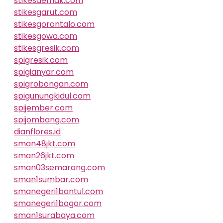
stikesdemak.com
stikesgarut.com
stikesgorontalo.com
stikesgowa.com
stikesgresik.com
spigresik.com
spigianyar.com
spigrobongan.com
spigunungkidul.com
spijember.com
spijombang.com
dianflores.id
sman48jkt.com
sman26jkt.com
sman03semarang.com
sman1sumbar.com
smanegeri1bantul.com
smanegeri1bogor.com
sman1surabaya.com