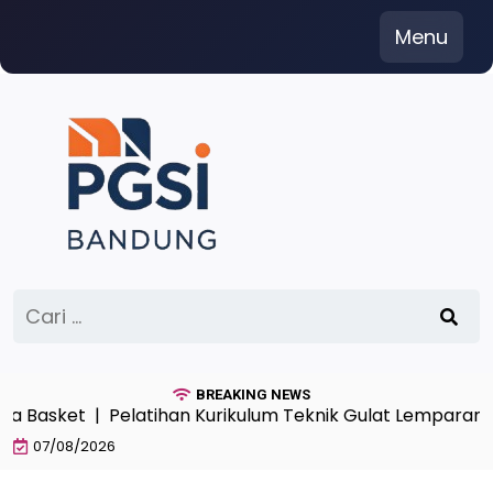
Skip
Menu
to
content
Cari
untuk:
BREAKING NEWS
sket |
Pelatihan Kurikulum Teknik Gulat Lemparan Angk
07/08/2026