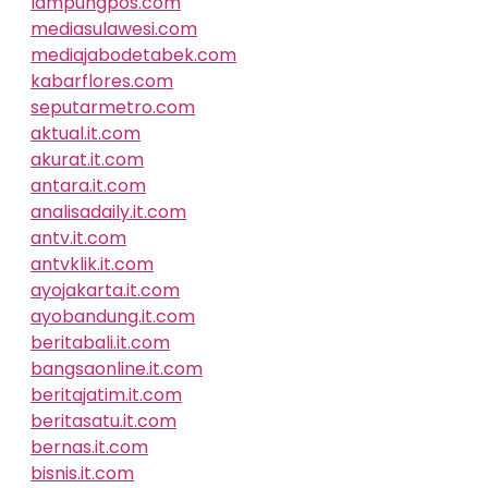
lampungpos.com
mediasulawesi.com
mediajabodetabek.com
kabarflores.com
seputarmetro.com
aktual.it.com
akurat.it.com
antara.it.com
analisadaily.it.com
antv.it.com
antvklik.it.com
ayojakarta.it.com
ayobandung.it.com
beritabali.it.com
bangsaonline.it.com
beritajatim.it.com
beritasatu.it.com
bernas.it.com
bisnis.it.com