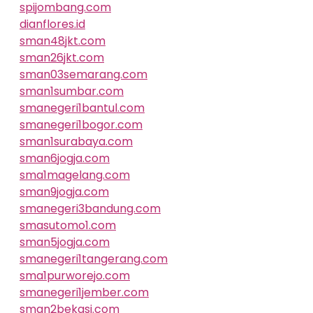
spijombang.com
dianflores.id
sman48jkt.com
sman26jkt.com
sman03semarang.com
sman1sumbar.com
smanegeri1bantul.com
smanegeri1bogor.com
sman1surabaya.com
sman6jogja.com
sma1magelang.com
sman9jogja.com
smanegeri3bandung.com
smasutomo1.com
sman5jogja.com
smanegeri1tangerang.com
sma1purworejo.com
smanegeri1jember.com
sman2bekasi.com