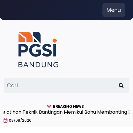
Skip
Menu
to
content
Cari
untuk:
BREAKING NEWS
ihan Teknik Bantingan Memikul Bahu Membanting Beban 
09/08/2026