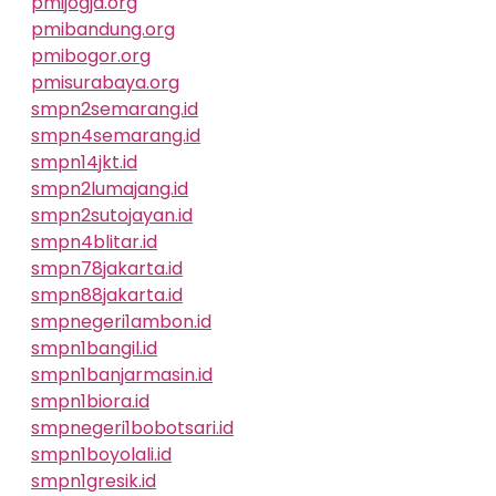
pmijogja.org
pmibandung.org
pmibogor.org
pmisurabaya.org
smpn2semarang.id
smpn4semarang.id
smpn14jkt.id
smpn2lumajang.id
smpn2sutojayan.id
smpn4blitar.id
smpn78jakarta.id
smpn88jakarta.id
smpnegeri1ambon.id
smpn1bangil.id
smpn1banjarmasin.id
smpn1biora.id
smpnegeri1bobotsari.id
smpn1boyolali.id
smpn1gresik.id