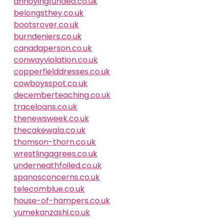
annoyingfunded.co.uk
belongsthey.co.uk
bootsrover.co.uk
burndeniers.co.uk
canadaperson.co.uk
conwayviolation.co.uk
copperfielddresses.co.uk
cowboysspot.co.uk
decemberteaching.co.uk
traceloans.co.uk
thenewsweek.co.uk
thecakewala.co.uk
thomson-thorn.co.uk
wrestlingagrees.co.uk
underneathfoiled.co.uk
spanosconcerns.co.uk
telecomblue.co.uk
house-of-hampers.co.uk
yumekanzashi.co.uk