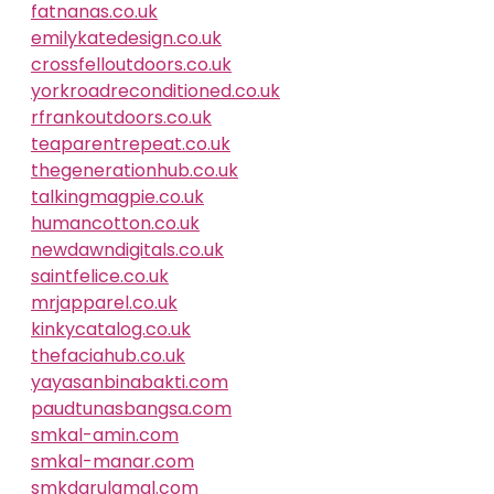
fatnanas.co.uk
emilykatedesign.co.uk
crossfelloutdoors.co.uk
yorkroadreconditioned.co.uk
rfrankoutdoors.co.uk
teaparentrepeat.co.uk
thegenerationhub.co.uk
talkingmagpie.co.uk
humancotton.co.uk
newdawndigitals.co.uk
saintfelice.co.uk
mrjapparel.co.uk
kinkycatalog.co.uk
thefaciahub.co.uk
yayasanbinabakti.com
paudtunasbangsa.com
smkal-amin.com
smkal-manar.com
smkdarulamal.com