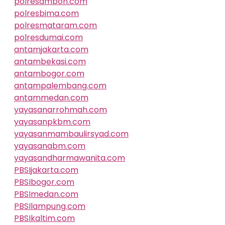
polresambon.com
polresbima.com
polresmataram.com
polresdumai.com
antamjakarta.com
antambekasi.com
antambogor.com
antampalembang.com
antammedan.com
yayasanarrohmah.com
yayasanpkbm.com
yayasanmambaulirsyad.com
yayasanabm.com
yayasandharmawanita.com
PBSIjakarta.com
PBSIbogor.com
PBSImedan.com
PBSIlampung.com
PBSIkaltim.com