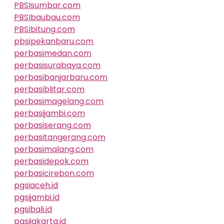
PBSIsumbar.com
PBSIbaubau.com
PBSIbitung.com
pbsipekanbaru.com
perbasimedan.com
perbasisurabaya.com
perbasibanjarbaru.com
perbasiblitar.com
perbasimagelang.com
perbasijambi.com
perbasiserang.com
perbasitangerang.com
perbasimalang.com
perbasidepok.com
perbasicirebon.com
pgsiaceh.id
pgsijambi.id
pgsibali.id
pgsijakarta.id