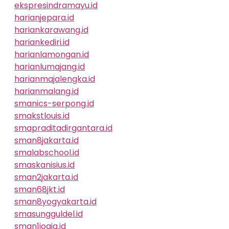
ekspresindramayu.id
harianjepara.id
hariankarawang.id
hariankediri.id
harianlamongan.id
harianlumajang.id
harianmajalengka.id
harianmalang.id
smanics-serpong.id
smakstlouis.id
smapraditadirgantara.id
sman8jakarta.id
smalabschool.id
smaskanisius.id
sman2jakarta.id
sman68jkt.id
sman8yogyakarta.id
smasungguldel.id
sman1jogja.id