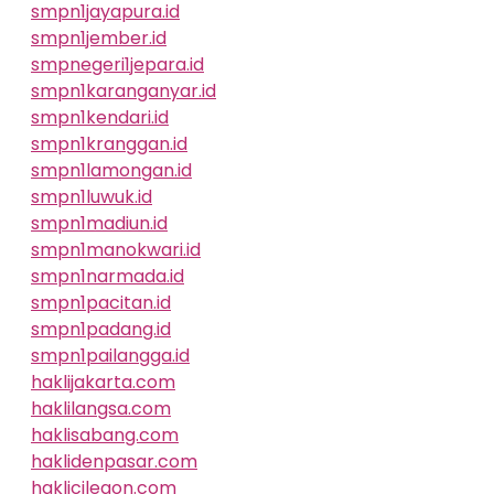
smpn1jayapura.id
smpn1jember.id
smpnegeri1jepara.id
smpn1karanganyar.id
smpn1kendari.id
smpn1kranggan.id
smpn1lamongan.id
smpn1luwuk.id
smpn1madiun.id
smpn1manokwari.id
smpn1narmada.id
smpn1pacitan.id
smpn1padang.id
smpn1pailangga.id
haklijakarta.com
haklilangsa.com
haklisabang.com
haklidenpasar.com
haklicilegon.com