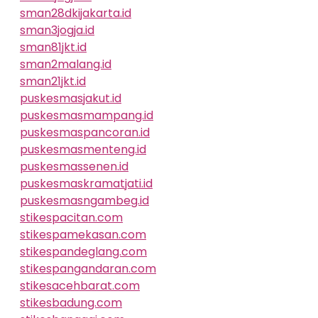
sman28dkijakarta.id
sman3jogja.id
sman81jkt.id
sman2malang.id
sman21jkt.id
puskesmasjakut.id
puskesmasmampang.id
puskesmaspancoran.id
puskesmasmenteng.id
puskesmassenen.id
puskesmaskramatjati.id
puskesmasngambeg.id
stikespacitan.com
stikespamekasan.com
stikespandeglang.com
stikespangandaran.com
stikesacehbarat.com
stikesbadung.com