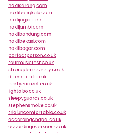
hakliserang.com
haklibengkulu.com
haklijogja.com
haklijambi.com
haklibandung.com
haklibekasi.com
haklibogor.com
perfectperson.co.uk
tourmusicfest.co.uk
strongdemocracy.co.uk
dronetotal.co.uk
partycurrent.co.uk
lightalso.co.uk
sleepyguards.co.uk
stephensmoke.co.uk
trialuncomfortable.co.uk
accordingchapel.co.uk
accordingoversees.co.uk