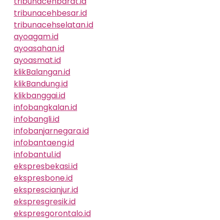
tribunacehbarat.id
tribunacehbesar.id
tribunacehselatan.id
ayoagam.id
ayoasahan.id
ayoasmat.id
klikBalangan.id
klikBandung.id
klikbanggai.id
infobangkalan.id
infobangli.id
infobanjarnegara.id
infobantaeng.id
infobantul.id
ekspresbekasi.id
ekspresbone.id
eksprescianjur.id
ekspresgresik.id
ekspresgorontalo.id