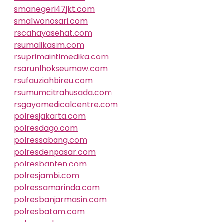
smanegeri47jkt.com
sma1wonosari.com
rscahayasehat.com
rsumalikasim.com
rsuprimaintimedika.com
rsarunlhokseumaw.com
rsufauziahbireu.com
rsumumcitrahusada.com
rsgayomedicalcentre.com
polresjakarta.com
polresdago.com
polressabang.com
polresdenpasar.com
polresbanten.com
polresjambi.com
polressamarinda.com
polresbanjarmasin.com
polresbatam.com