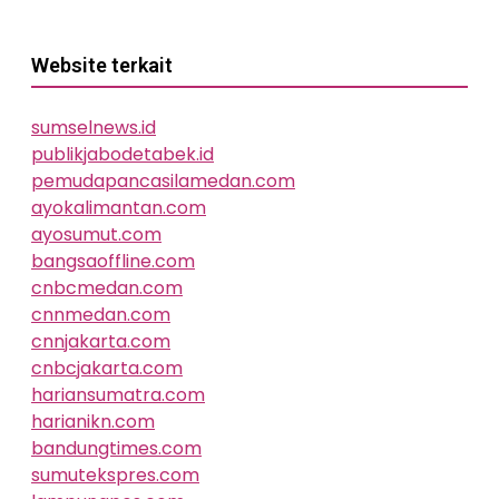
Website terkait
sumselnews.id
publikjabodetabek.id
pemudapancasilamedan.com
ayokalimantan.com
ayosumut.com
bangsaoffline.com
cnbcmedan.com
cnnmedan.com
cnnjakarta.com
cnbcjakarta.com
hariansumatra.com
harianikn.com
bandungtimes.com
sumutekspres.com