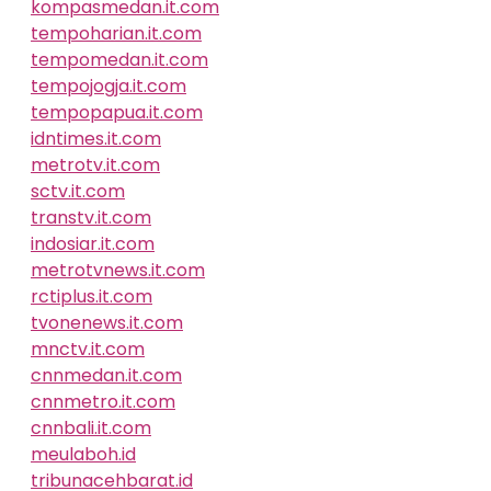
kompasmedan.it.com
tempoharian.it.com
tempomedan.it.com
tempojogja.it.com
tempopapua.it.com
idntimes.it.com
metrotv.it.com
sctv.it.com
transtv.it.com
indosiar.it.com
metrotvnews.it.com
rctiplus.it.com
tvonenews.it.com
mnctv.it.com
cnnmedan.it.com
cnnmetro.it.com
cnnbali.it.com
meulaboh.id
tribunacehbarat.id