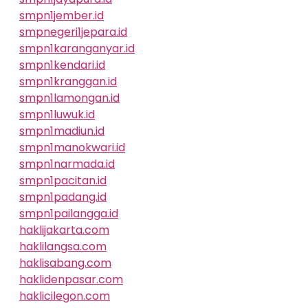
smpn1jember.id
smpnegeri1jepara.id
smpn1karanganyar.id
smpn1kendari.id
smpn1kranggan.id
smpn1lamongan.id
smpn1luwuk.id
smpn1madiun.id
smpn1manokwari.id
smpn1narmada.id
smpn1pacitan.id
smpn1padang.id
smpn1pailangga.id
haklijakarta.com
haklilangsa.com
haklisabang.com
haklidenpasar.com
haklicilegon.com