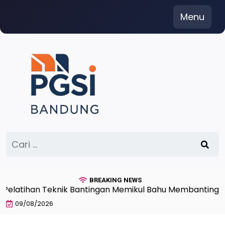
Skip
Menu
to
content
Cari
untuk:
BREAKING NEWS
tihan Teknik Bantingan Memikul Bahu Membanting Beban
09/08/2026