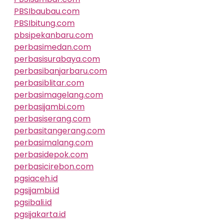
PBSIbaubau.com
PBSIbitung.com
pbsipekanbaru.com
perbasimedan.com
perbasisurabaya.com
perbasibanjarbaru.com
perbasiblitar.com
perbasimagelang.com
perbasijambi.com
perbasiserang.com
perbasitangerang.com
perbasimalang.com
perbasidepok.com
perbasicirebon.com
pgsiaceh.id
pgsijambi.id
pgsibali.id
pgsijakarta.id