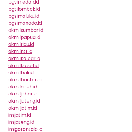
pgsimedan.id
pgsilombok.id
pgsimaluku.id
pgsimanado.id
akmilsumbar.id
akmilpapua.id
akmilriau.id
akmilntt.id
akmilkalbar.id
akmilkalsel.id
akmilbali.id
akmilbanten.id
akmilaceh.id
akmiljabar.id
akmiljateng.id
akmiljatim.id
imijatim.id
imijateng.id
imigorontalo.id