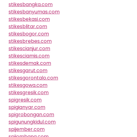
stikesbangka.com
stikesbanyumas.com
stikesbekasi.com
stikesblitar.com
stikesbogor.com
stikesbrebes.com
stikescianjur.com
stikesciamis.com
stikesdemak.com
stikesgarut.com
stikesgorontalo.com
stikesgowa.com
stikesgresik.com
spigresik.com
spigianyar.com
spigrobongan.com
spigunungkidul.com
spijember.com
spijombang.com