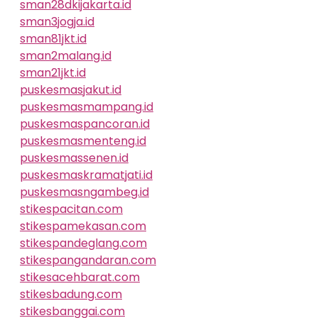
sman28dkijakarta.id
sman3jogja.id
sman81jkt.id
sman2malang.id
sman21jkt.id
puskesmasjakut.id
puskesmasmampang.id
puskesmaspancoran.id
puskesmasmenteng.id
puskesmassenen.id
puskesmaskramatjati.id
puskesmasngambeg.id
stikespacitan.com
stikespamekasan.com
stikespandeglang.com
stikespangandaran.com
stikesacehbarat.com
stikesbadung.com
stikesbanggai.com