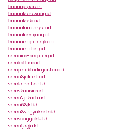
harianjepara.id
hariankarawang.id
hariankediri.id
harianlamongan.id
harianlumajang.id
harianmajalengka.id
harianmalang.id
smanics-serpong.id
smakstlouis.id
smapraditadirgantara.id
sman8jakarta.id
smalabschool.id
smaskanisius.id
sman2jakarta.id
sman68jkt.id
sman8yogyakarta.id
smasungguldel.id
sman1jogja.id