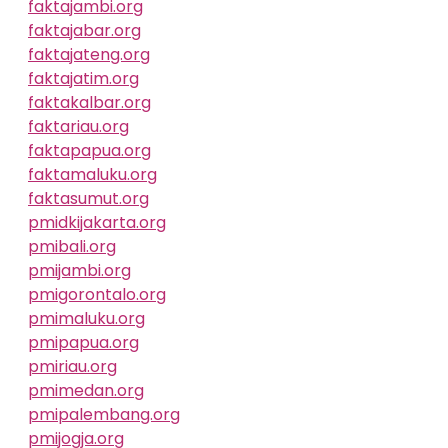
faktajambi.org
faktajabar.org
faktajateng.org
faktajatim.org
faktakalbar.org
faktariau.org
faktapapua.org
faktamaluku.org
faktasumut.org
pmidkijakarta.org
pmibali.org
pmijambi.org
pmigorontalo.org
pmimaluku.org
pmipapua.org
pmiriau.org
pmimedan.org
pmipalembang.org
pmijogja.org