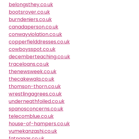
belongsthey.co.uk
bootsrover.co.uk
burndeniers.co.uk
canadaperson.co.uk
conwayviolation.co.uk
copperfielddresses.co.uk
cowboysspot.co.uk
decemberteaching.co.uk
traceloans.co.uk
thenewsweek.co.uk
thecakewala.co.uk
thomson-thorn.co.uk
wrestlingagrees.co.uk
underneathfoiled.co.uk
spanosconcerns.co.uk
telecomblue.co.uk
house-of-hampers.co.uk
yumekanzashi.co.uk
fatnanas.co.uk