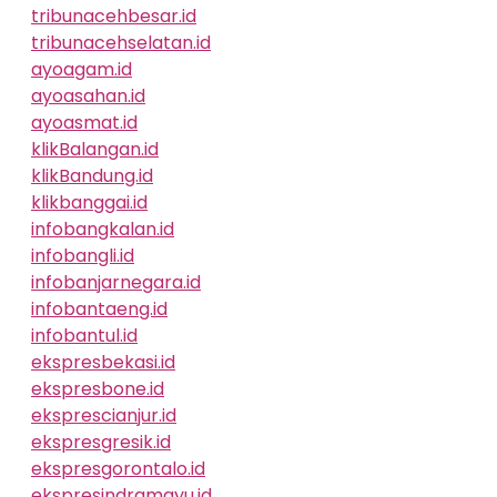
tribunacehbesar.id
tribunacehselatan.id
ayoagam.id
ayoasahan.id
ayoasmat.id
klikBalangan.id
klikBandung.id
klikbanggai.id
infobangkalan.id
infobangli.id
infobanjarnegara.id
infobantaeng.id
infobantul.id
ekspresbekasi.id
ekspresbone.id
eksprescianjur.id
ekspresgresik.id
ekspresgorontalo.id
ekspresindramayu.id