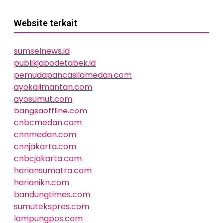
Website terkait
sumselnews.id
publikjabodetabek.id
pemudapancasilamedan.com
ayokalimantan.com
ayosumut.com
bangsaoffline.com
cnbcmedan.com
cnnmedan.com
cnnjakarta.com
cnbcjakarta.com
hariansumatra.com
harianikn.com
bandungtimes.com
sumutekspres.com
lampungpos.com