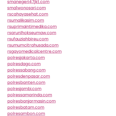
smanegeri47jkt.com
sma1wonosari.com
rscahayasehat.com
rsumalikasim.com
rsuprimaintimedika.com
rsarunlhokseumaw.com
rsufauziahbireu.com
rsumumcitrahusada.com
rsgayomedicalcentre.com
polresjakarta.com
polresdago.com
polressabang.com
polresdenpasar.com
polresbanten.com
polresjambi.com
polressamarinda.com
polresbanjarmasin.com
polresbatam.com
polresambon.com