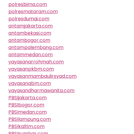
polresbima.com
polresmataram.com
polresdumai.com
antamjakarta.com
antambekasi.com
antambogor.com
antampalembang.com
antammedan.com
yayasanarrohmah.com
yayasanpkbm.com
yayasanmambaulirsyad.com
yayasanabm.com
yayasandharmawanita.com
PBSIjakarta.com
PBSIbogor.com
PBSImedan.com
PBSIlampung.com
PBSIkaltim.com
PBSIsumbar.com