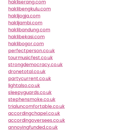
hakliserang.com
haklibengkulu.com
haklijogja.com
haklijambi.com
haklibandung.com
haklibekasi.com
haklibogor.com
perfectperson.co.uk
tourmusicfest.co.uk
strongdemocracy.co.uk
dronetotal.co.uk
partycurrent.co.uk
lightalso.co.uk
sleepyguards.co.uk
stephensmoke.co.uk
trialuncomfortable.co.uk
accordingchapel.co.uk
accordingoversees.co.uk
annoyingfunded.co.uk