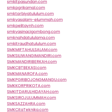
smkitpasundan.com
smkpgrikamal.com
smktarbiyatululum.com
smkyasalam-elummah.com
smkpelitaynh.com
smkyasinacigombong.com
smknahdatululama.com
smkitraudhatululum.com
SMKMIFTAHULSALAM.com
SMKSILIWANGIMANDIRI.com
SMKMANDIRIBERKAH.com
SMKCBTBEKASI.com
SMKMANAROFA.com
SMKPGRIBOJONGMANGU.com
SMKKORPRIKOTA.com
SMKITDARULHIDAYAH.com
SMKSIROJULUMMAH.com
SMKSAZZAHRA.com
SMKCitaTeknika.com