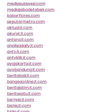
mediasulawesi.com
mediajabodetabek.com
kabarflores.com
seputarmetro.com
aktual.it.com
akurat.it.com
antara.it.com
analisadaily.it.com
antv.it.com
antvklik.it.com
ayojakarta.it.com
ayobandung.it.com
beritabali.it.com
bangsaonline.it.com
beritajatim.it.com
beritasatu.it.com
bernas.it.com
bisnis.it.com
brilio.it.com