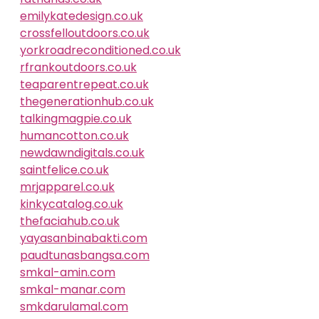
emilykatedesign.co.uk
crossfelloutdoors.co.uk
yorkroadreconditioned.co.uk
rfrankoutdoors.co.uk
teaparentrepeat.co.uk
thegenerationhub.co.uk
talkingmagpie.co.uk
humancotton.co.uk
newdawndigitals.co.uk
saintfelice.co.uk
mrjapparel.co.uk
kinkycatalog.co.uk
thefaciahub.co.uk
yayasanbinabakti.com
paudtunasbangsa.com
smkal-amin.com
smkal-manar.com
smkdarulamal.com