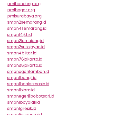
pmibandung.org
pmibogor.org
pmisurabaya.org
smpn2semarang.id
smpn4semarang.id
smpn14jkt.id
smpn2lumajang.id
smpn2sutojayan.id
smpn4blitar.id
smpn78jakarta.id
smpn88jakarta.id
smpnegeri1ambon.id
smpn1bangil.id
smpn1banjarmasin.id
smpn1biora.id
smpnegeri1bobotsari.id
smpn1boyolali.id
smpn1gresik.id
smpn1jayapura.id