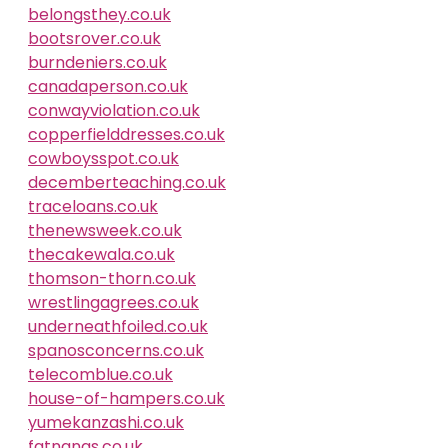
belongsthey.co.uk
bootsrover.co.uk
burndeniers.co.uk
canadaperson.co.uk
conwayviolation.co.uk
copperfielddresses.co.uk
cowboysspot.co.uk
decemberteaching.co.uk
traceloans.co.uk
thenewsweek.co.uk
thecakewala.co.uk
thomson-thorn.co.uk
wrestlingagrees.co.uk
underneathfoiled.co.uk
spanosconcerns.co.uk
telecomblue.co.uk
house-of-hampers.co.uk
yumekanzashi.co.uk
fatnanas.co.uk