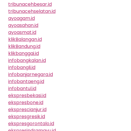
tribunacehbesar.id
tribunacehselatan.id
ayoagam.id
ayoasahan.id
ayoasmat.id
klikBalangan.id
klikBandung.id
klikbanggai.id
infobangkalan.id
infobangli.id
infobanjarnegara.id
infobantaeng.id
infobantul.id
ekspresbekasi.id
ekspresbone.id
eksprescianjur.id
ekspresgresik.id
ekspresgorontalo.id
ekspresindramayu.id