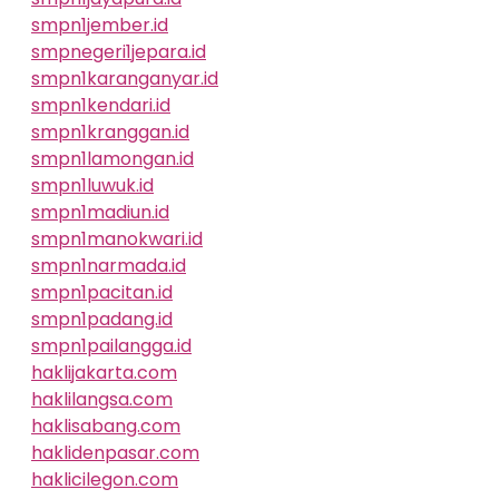
smpn1jember.id
smpnegeri1jepara.id
smpn1karanganyar.id
smpn1kendari.id
smpn1kranggan.id
smpn1lamongan.id
smpn1luwuk.id
smpn1madiun.id
smpn1manokwari.id
smpn1narmada.id
smpn1pacitan.id
smpn1padang.id
smpn1pailangga.id
haklijakarta.com
haklilangsa.com
haklisabang.com
haklidenpasar.com
haklicilegon.com