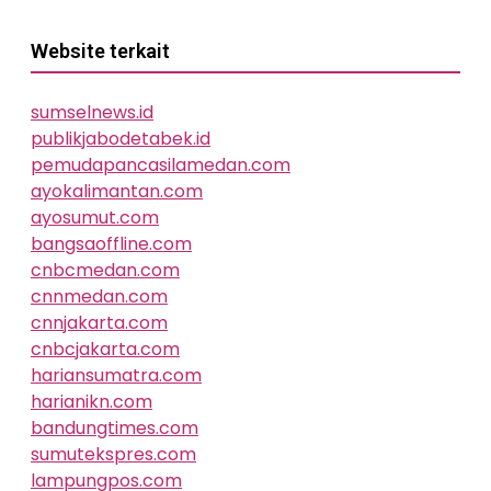
Website terkait
sumselnews.id
publikjabodetabek.id
pemudapancasilamedan.com
ayokalimantan.com
ayosumut.com
bangsaoffline.com
cnbcmedan.com
cnnmedan.com
cnnjakarta.com
cnbcjakarta.com
hariansumatra.com
harianikn.com
bandungtimes.com
sumutekspres.com
lampungpos.com