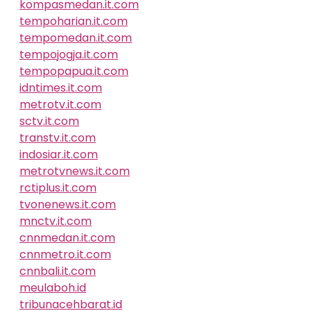
kompasmedan.it.com
tempoharian.it.com
tempomedan.it.com
tempojogja.it.com
tempopapua.it.com
idntimes.it.com
metrotv.it.com
sctv.it.com
transtv.it.com
indosiar.it.com
metrotvnews.it.com
rctiplus.it.com
tvonenews.it.com
mnctv.it.com
cnnmedan.it.com
cnnmetro.it.com
cnnbali.it.com
meulaboh.id
tribunacehbarat.id