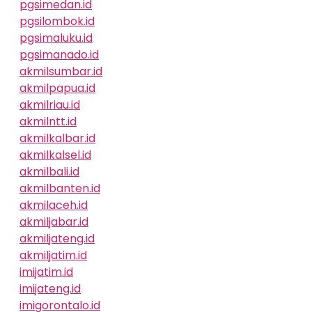
pgsimedan.id
pgsilombok.id
pgsimaluku.id
pgsimanado.id
akmilsumbar.id
akmilpapua.id
akmilriau.id
akmilntt.id
akmilkalbar.id
akmilkalsel.id
akmilbali.id
akmilbanten.id
akmilaceh.id
akmiljabar.id
akmiljateng.id
akmiljatim.id
imijatim.id
imijateng.id
imigorontalo.id