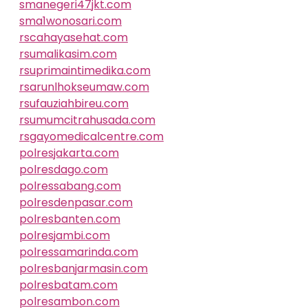
smanegeri47jkt.com
sma1wonosari.com
rscahayasehat.com
rsumalikasim.com
rsuprimaintimedika.com
rsarunlhokseumaw.com
rsufauziahbireu.com
rsumumcitrahusada.com
rsgayomedicalcentre.com
polresjakarta.com
polresdago.com
polressabang.com
polresdenpasar.com
polresbanten.com
polresjambi.com
polressamarinda.com
polresbanjarmasin.com
polresbatam.com
polresambon.com