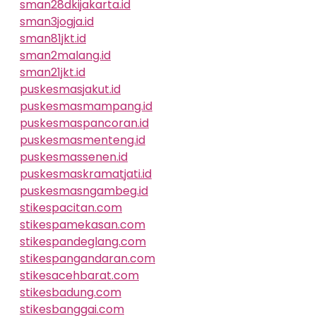
sman28dkijakarta.id
sman3jogja.id
sman81jkt.id
sman2malang.id
sman21jkt.id
puskesmasjakut.id
puskesmasmampang.id
puskesmaspancoran.id
puskesmasmenteng.id
puskesmassenen.id
puskesmaskramatjati.id
puskesmasngambeg.id
stikespacitan.com
stikespamekasan.com
stikespandeglang.com
stikespangandaran.com
stikesacehbarat.com
stikesbadung.com
stikesbanggai.com