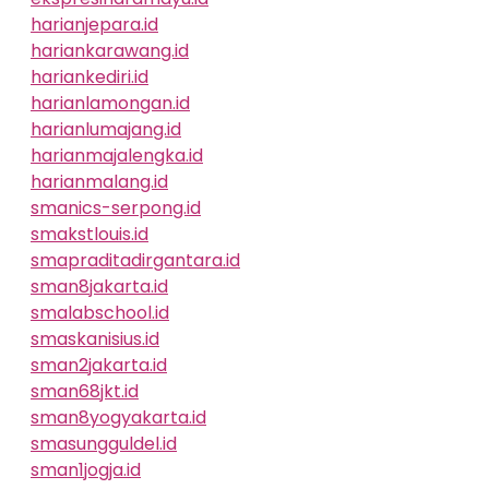
harianjepara.id
hariankarawang.id
hariankediri.id
harianlamongan.id
harianlumajang.id
harianmajalengka.id
harianmalang.id
smanics-serpong.id
smakstlouis.id
smapraditadirgantara.id
sman8jakarta.id
smalabschool.id
smaskanisius.id
sman2jakarta.id
sman68jkt.id
sman8yogyakarta.id
smasungguldel.id
sman1jogja.id