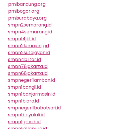
pmibandung.org
pmibogor.org
pmisurabaya.org
smpn2semarang.id
smpn4semarang.id
smpn14jkt.id
smpn2lumajang.id
smpn2sutojayan.id
smpn4blitar.id
smpn78jakarta.id
smpn88jakarta.id
smpnegeri1ambon.id
smpn1bangil.id
smpn1banjarmasin.id
smpn1biora.id
smpnegeri1bobotsari.id
smpn1boyolali.id
smpn1gresik.id
smpn1jayapura.id