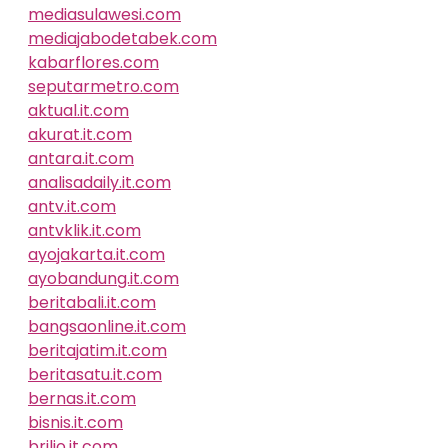
mediasulawesi.com
mediajabodetabek.com
kabarflores.com
seputarmetro.com
aktual.it.com
akurat.it.com
antara.it.com
analisadaily.it.com
antv.it.com
antvklik.it.com
ayojakarta.it.com
ayobandung.it.com
beritabali.it.com
bangsaonline.it.com
beritajatim.it.com
beritasatu.it.com
bernas.it.com
bisnis.it.com
brilio.it.com