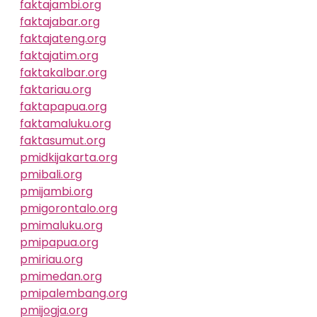
faktajambi.org
faktajabar.org
faktajateng.org
faktajatim.org
faktakalbar.org
faktariau.org
faktapapua.org
faktamaluku.org
faktasumut.org
pmidkijakarta.org
pmibali.org
pmijambi.org
pmigorontalo.org
pmimaluku.org
pmipapua.org
pmiriau.org
pmimedan.org
pmipalembang.org
pmijogja.org