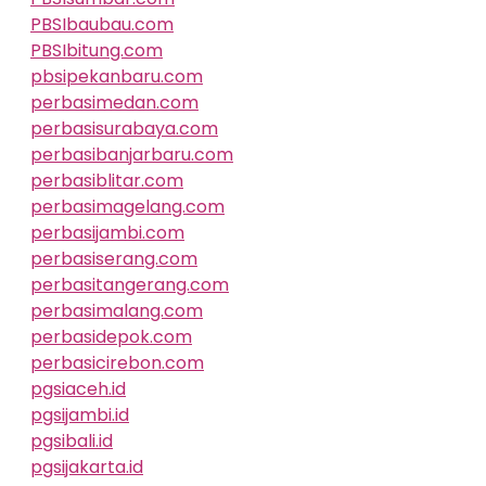
PBSIbaubau.com
PBSIbitung.com
pbsipekanbaru.com
perbasimedan.com
perbasisurabaya.com
perbasibanjarbaru.com
perbasiblitar.com
perbasimagelang.com
perbasijambi.com
perbasiserang.com
perbasitangerang.com
perbasimalang.com
perbasidepok.com
perbasicirebon.com
pgsiaceh.id
pgsijambi.id
pgsibali.id
pgsijakarta.id