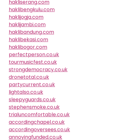
hakliserang.com
haklibengkulu.com
haklijogja.com
haklijambi.com
haklibandung.com
haklibekasi.com
haklibogor.com
perfectperson.co.uk
tourmusicfest.co.uk
strongdemocracy.co.uk
dronetotal.co.uk
partycurrent.co.uk
lightalso.co.uk
sleepyguards.co.uk
stephensmoke.co.uk
trialuncomfortable.co.uk
accordingchapel.co.uk
accordingoversees.co.uk
annoyingfunded.co.uk