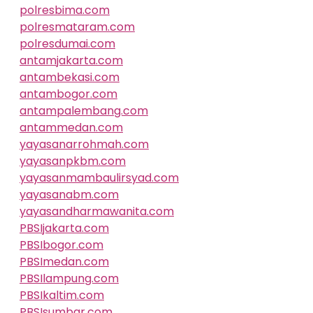
polresbima.com
polresmataram.com
polresdumai.com
antamjakarta.com
antambekasi.com
antambogor.com
antampalembang.com
antammedan.com
yayasanarrohmah.com
yayasanpkbm.com
yayasanmambaulirsyad.com
yayasanabm.com
yayasandharmawanita.com
PBSIjakarta.com
PBSIbogor.com
PBSImedan.com
PBSIlampung.com
PBSIkaltim.com
PBSIsumbar.com