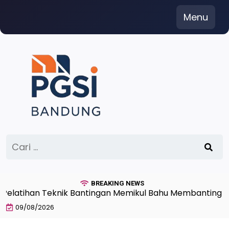
Skip
Menu
to
content
Cari
untuk:
BREAKING NEWS
tihan Teknik Bantingan Memikul Bahu Membanting Beban
09/08/2026