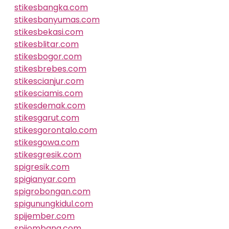
stikesbangka.com
stikesbanyumas.com
stikesbekasi.com
stikesblitar.com
stikesbogor.com
stikesbrebes.com
stikescianjur.com
stikesciamis.com
stikesdemak.com
stikesgarut.com
stikesgorontalo.com
stikesgowa.com
stikesgresik.com
spigresik.com
spigianyar.com
spigrobongan.com
spigunungkidul.com
spijember.com
spijombang.com