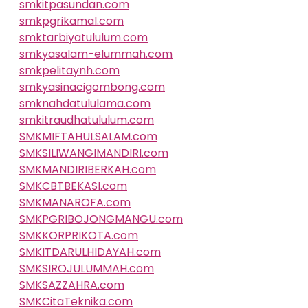
smkitpasundan.com
smkpgrikamal.com
smktarbiyatululum.com
smkyasalam-elummah.com
smkpelitaynh.com
smkyasinacigombong.com
smknahdatululama.com
smkitraudhatululum.com
SMKMIFTAHULSALAM.com
SMKSILIWANGIMANDIRI.com
SMKMANDIRIBERKAH.com
SMKCBTBEKASI.com
SMKMANAROFA.com
SMKPGRIBOJONGMANGU.com
SMKKORPRIKOTA.com
SMKITDARULHIDAYAH.com
SMKSIROJULUMMAH.com
SMKSAZZAHRA.com
SMKCitaTeknika.com