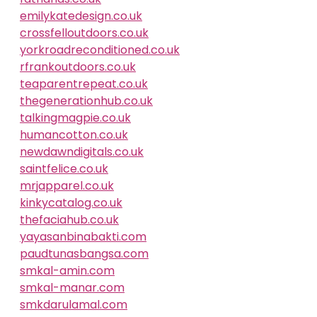
emilykatedesign.co.uk
crossfelloutdoors.co.uk
yorkroadreconditioned.co.uk
rfrankoutdoors.co.uk
teaparentrepeat.co.uk
thegenerationhub.co.uk
talkingmagpie.co.uk
humancotton.co.uk
newdawndigitals.co.uk
saintfelice.co.uk
mrjapparel.co.uk
kinkycatalog.co.uk
thefaciahub.co.uk
yayasanbinabakti.com
paudtunasbangsa.com
smkal-amin.com
smkal-manar.com
smkdarulamal.com