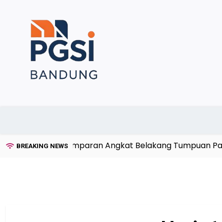
Skip
to
content
Teknik Gulat Lemparan Angkat Belakang Tumpuan Panggu
BREAKING NEWS