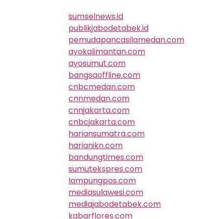
sumselnews.id
publikjabodetabek.id
pemudapancasilamedan.com
ayokalimantan.com
ayosumut.com
bangsaoffline.com
cnbcmedan.com
cnnmedan.com
cnnjakarta.com
cnbcjakarta.com
hariansumatra.com
harianikn.com
bandungtimes.com
sumutekspres.com
lampungpos.com
mediasulawesi.com
mediajabodetabek.com
kabarflores.com