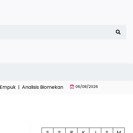
uk |
Analisis Biomekanika Gulat dalam Mengoptimalkan 
06/08/2026
S
S
R
K
J
S
M